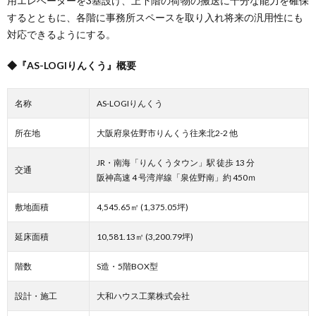
用エレベーターを3基設け、上下階の荷物の搬送に十分な能力を確保
するとともに、各階に事務所スペースを取り入れ将来の汎用性にも
対応できるようにする。
◆『AS-LOGIりんくう』概要
名称
AS-LOGIりんくう
所在地
大阪府泉佐野市りんくう往来北2-2 他
JR・南海「りんくうタウン」駅 徒歩 13 分
交通
阪神高速 4 号湾岸線「泉佐野南」約 450ｍ
敷地面積
4,545.65㎡ (1,375.05坪)
延床面積
10,581.13㎡ (3,200.79坪)
階数
S造・5階BOX型
設計・施工
大和ハウス工業株式会社