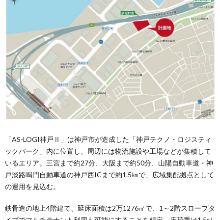
「AS-LOGI神戸Ⅱ」は神戸市が造成した「神戸テクノ・ロジスティ
ックパーク」内に位置し、周辺には物流施設や工場などが集積して
いるエリア。三宮まで約27分、大阪まで約50分、山陽自動車道・神
戸淡路鳴門自動車道の神戸西ICまで約1.5㎞で、広域集配拠点として
の運用を見込む。
鉄骨造の地上4階建て、延床面積は2万1276㎡で、1～2階スロープタ
イプでマルチテナント利用も可能にすることを想定。床荷重は1.5t/