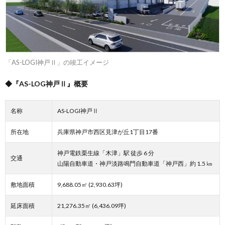
「AS-LOGI神戸Ⅱ」の竣工イメージ
◆『AS-LOG神戸Ⅱ』概要
名称
AS-LOGI神戸Ⅱ
所在地
兵庫県神戸市西区見津が丘1丁目17番
神戸電鉄栗生線「木津」駅 徒歩 6 分
交通
山陽自動車道・神戸淡路鳴門自動車道「神戸西」約 1.5 ㎞
敷地面積
9,688.05㎡ (2,930.63坪)
延床面積
21,276.35㎡ (6,436.09坪)