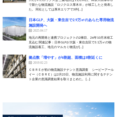
で新たな物流施設「ロジクロス厚木Ⅲ」が竣工したと発表し
た。 同社としては厚木エリアで3件[…]
日本GLP、大阪・東住吉で2.9万㎡のあらた専用物流
施設開発へ
2025.04.17
地元の再開発と連携プロジェクトの2棟目、26年10月末竣工
見込む 関連記事：日本GLPが大阪・東住吉区で3.1万㎡の物
流施設着工、地元のマルカミ物流が[…]
拠点数「増やす」が6割超、面積は8割近くに
2019.02.23
ＣＢＲＥが初の物流施設テナント意識調査 シービーアール
イー（ＣＢＲＥ）は2月23日、物流施設利用に関するテナン
ト企業の意識調査結果を取りまとめた。 […]