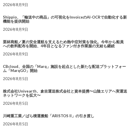
2026年8月9日
Shippio、「輸送中の商品」の可視化をInvoiceのAI-OCRで自動化する新
機能を提供開始
2026年8月9日
栗林商船／夏の安全運航を支えるため熱中症対策を強化。今年から船員
への飲料配布を開始、4年目となるファン付き作業服の支給も継続
2026年8月9日
CBcloud、全国の「Marq」施設を起点とした新たな配送プラットフォー
ム「MarqGO」開始
2026年8月5日
株式会社Univearth、倉吉運送株式会社と資本提携〜山陰エリアへ実運送
ネットワークを拡大〜
2026年8月5日
川崎重工業／ばら積運搬船「ARISTOS II」の引き渡し
2026年8月5日