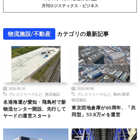
月刊ロジスティクス・ビジネス
物流施設/不動産
カテゴリの最新記事
2026.08.10
2026.08.08
プレスリリースなど
,
物流施設
プレスリリースなど
,
動向/展望
,
物流施設
名港海運が愛知・飛島村で新
東京団地倉庫が60周年、「共
物流センター開設、先行して
同型」53.8万㎡を運営
ヤードの運営スタート