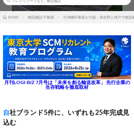
プレスリリースなど
,
物流施設
物流施設/不動産
TC神鋼不動産が大阪・泉佐野と神戸で物流
HOME
月刊LOGI-BIZ 7月号は「未来を創る輸送改革」 先行企業の
生存戦略を徹底取材
自社ブランド5件に、いずれも25年完成見
込む