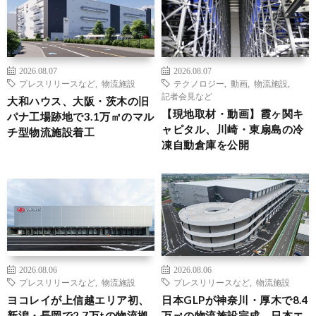
2026.08.07
2026.08.07
プレスリリースなど
,
物流施設
テクノロジー
,
動画
,
物流施設
,
記者会見など
大和ハウス、大阪・茨木の旧
【現地取材・動画】霞ヶ関キ
パナ工場跡地で3.1万㎡のマル
ャピタル、川崎・東扇島の冷
チ型物流施設着工
凍自動倉庫を公開
2026.08.06
2026.08.06
プレスリリースなど
,
物流施設
プレスリリースなど
,
物流施設
ヨコレイが上信越エリア初、
日本GLPが神奈川・厚木で8.4
新潟・長岡で2.7万tの物流拠
万㎡の物流施設完成、日本エ