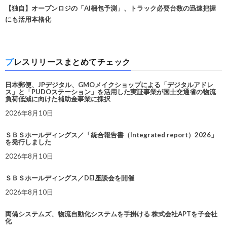
【独自】オープンロジの「AI梱包予測」、トラック必要台数の迅速把握
にも活用本格化
プレスリリースまとめてチェック
日本郵便、JPデジタル、GMOメイクショップによる「デジタルアドレ
ス」と「PUDOステーション」を活用した実証事業が国土交通省の物流
負荷低減に向けた補助金事業に採択
2026年8月10日
ＳＢＳホールディングス／「統合報告書（Integrated report）2026」
を発行しました
2026年8月10日
ＳＢＳホールディングス／DEI座談会を開催
2026年8月10日
両備システムズ、物流自動化システムを手掛ける 株式会社APTを子会社
化