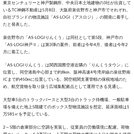
東京センチュリーと神戸製鋼所、中央日本土地建物の3社が出資して
いるTC神鋼不動産は5月8日、大阪府泉佐野市と神戸市でそれぞれ、
自社ブランドの物流施設「AS-LOGI（アスロジ）」の開発に着手し
たと発表した。
泉佐野市の「AS-LOGIりんくう」は同社として第5段、神戸市の
「AS-LOGI神戸Ⅱ」は第3弾の案件。前者は今年4月、後者は今年2
月に着工した。
「AS-LOGIりんくう」は関西国際空港近隣の「りんくうタウン」に
位置し、同空港島中心部まで約8km、阪神高速4号湾岸線の泉佐野南
ICまで約450mに位置している。関空税関支署管轄の保税地域のた
め、航空貨物を取り扱う広域集配拠点として運用できる見通し。
大型車5台のトラックバースと大型3台のトラック待機場、一般駐車
場を備えた地上5階建てのボックス型物流施設を想定。延床面積は1
万581㎡を予定している。
2～5階の倉庫部分に空調を実装し、従業員の労働環境に配慮。荷物