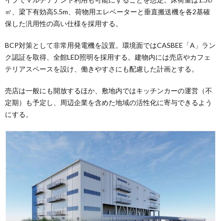
㎡、梁下有効高5.5m、荷物用エレベーターと垂直搬送機を各2基確
保した汎用性の高い仕様を採用する。
BCP対策として非常用発電機を設置。環境面ではCASBEE「A」ラン
ク認証を取得、全館LED照明を採用する。建物内には売店やカフェ
テリアスペースを設け、働きやすさにも配慮した計画とする。
売店は一般にも開放するほか、敷地内ではキッチンカーの運営（不
定期）も予定し、周辺企業を含めた地域の活性化に寄与できるよう
にする。