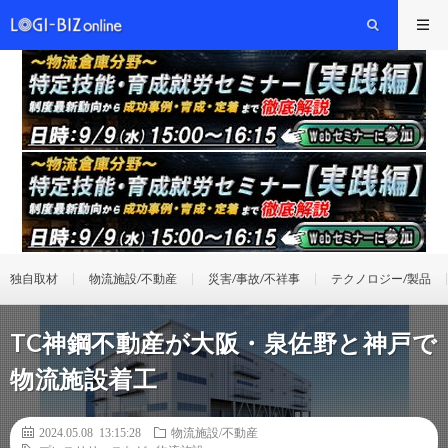
独自取材
物流施設/不動産
災害/事故/不祥事
テクノロジー/製品
TC神鋼不動産が大阪・泉佐野と神戸で
物流施設着工
2024.05.08 13:15:28
物流施設/不動産