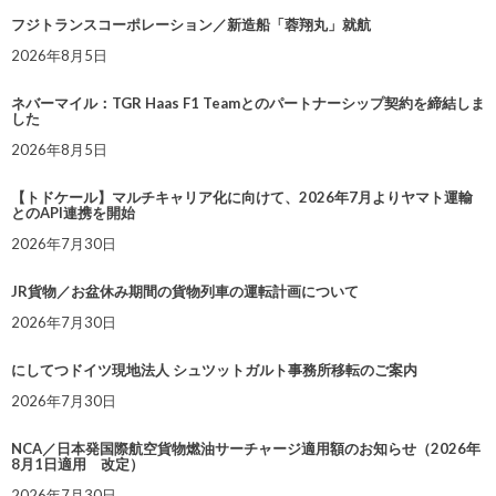
フジトランスコーポレーション／新造船「蓉翔丸」就航
2026年8月5日
ネバーマイル：TGR Haas F1 Teamとのパートナーシップ契約を締結しま
した
2026年8月5日
【トドケール】マルチキャリア化に向けて、2026年7月よりヤマト運輸
とのAPI連携を開始
2026年7月30日
JR貨物／お盆休み期間の貨物列車の運転計画について
2026年7月30日
にしてつドイツ現地法人 シュツットガルト事務所移転のご案内
2026年7月30日
NCA／日本発国際航空貨物燃油サーチャージ適用額のお知らせ（2026年
8月1日適用 改定）
2026年7月30日