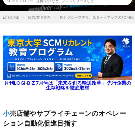
テクノロジー
,
提携/合弁など
,
プレスリリースなど
経営/業界動向
国分グループ本社、スタートアップのROMS
HOME
月刊LOGI-BIZ 7月号は「未来を創る輸送改革」 先行企業の
生存戦略を徹底取材
小売店舗やサプライチェーンのオペレー
ション自動化促進目指す