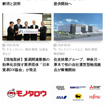
解消と説明
提供開始へ
2026.08.06
2026.08.06
テクノロジー
,
動向/展望
,
記者会
プレスリリースなど
,
動向/展望
,
見など
物流施設
【現地取材】貿易関連業務の
住友林業グループ、神奈川・
効率化目指す業界団体「日本
厚木で初の自社運営型物流拠
貿易DX協会」が発足
点が稼働開始