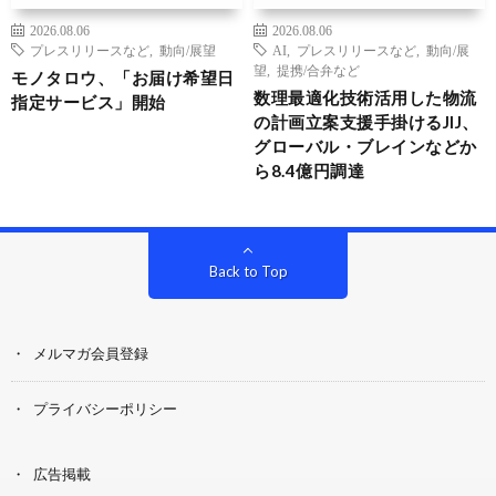
2026.08.06
2026.08.06
プレスリリースなど
,
動向/展望
AI
,
プレスリリースなど
,
動向/展
望
,
提携/合弁など
モノタロウ、「お届け希望日
数理最適化技術活用した物流
指定サービス」開始
の計画立案支援手掛けるJIJ、
グローバル・ブレインなどか
ら8.4億円調達
Back to Top
メルマガ会員登録
プライバシーポリシー
広告掲載