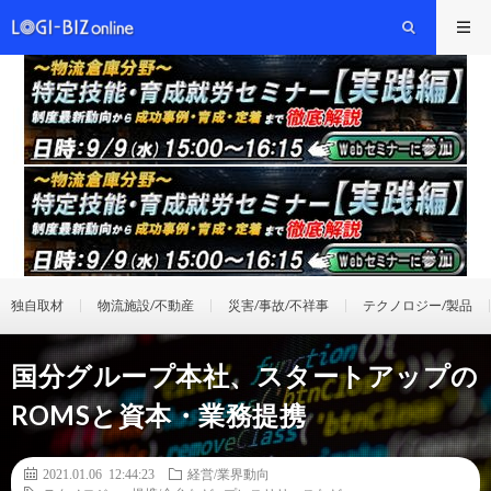
独自取材
物流施設/不動産
災害/事故/不祥事
テクノロジー/製品
国分グループ本社、スタートアップの
ROMSと資本・業務提携
2021.01.06 12:44:23
経営/業界動向