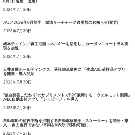
8月1日適用 改定）
2026年7月30日
JAL／2026年8月前半 燃油サーチャージ適用額のお知らせ(変更)
2026年7月30日
椿本チエイン／再生可能エネルギーを活用し、カーボンニュートラル実
現を加速
2026年7月30日
三井倉庫ホールディングス、受託物流業務に 「生成AI出荷検品アプリ」
を開発・導入開始
2026年7月30日
“独自開発こだわり”のサプリメントでD2C展開する「ウェルモット製薬」
がEC自動出荷アプリ「シッピーノ」を導入
2026年7月30日
自動車船の荷役中断を抑制する自動車移動用「スケーター」を開発・導
入 ～自力走行できない車両を約5分で移動可能に～
2026年7月27日