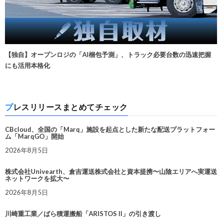
【独自】オープンロジの「AI梱包予測」、トラック必要台数の迅速把握
にも活用本格化
プレスリリースまとめてチェック
CBcloud、全国の「Marq」施設を起点とした新たな配送プラットフォー
ム「MarqGO」開始
2026年8月5日
株式会社Univearth、倉吉運送株式会社と資本提携〜山陰エリアへ実運送
ネットワークを拡大〜
2026年8月5日
川崎重工業／ばら積運搬船「ARISTOS II」の引き渡し