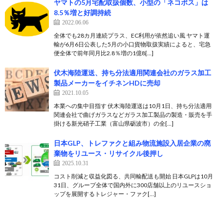
ヤマトの5月宅配取扱個数、小型の「ネコポス」は
8.5％増と好調持続
2022.06.06
全体でも28カ月連続プラス、EC利用が依然追い風 ヤマト運
輸が6月6日公表した5月の小口貨物取扱実績によると、宅急
便全体で前年同月比2.8％増の1億8[…]
伏木海陸運送、持ち分法適用関連会社のガラス加工
製品メーカーをイチネンHDに売却
2021.10.05
本業への集中目指す 伏木海陸運送は10月1日、持ち分法適用
関連会社で曲げガラスなどガラス加工製品の製造・販売を手
掛ける新光硝子工業（富山県砺波市）の全[…]
日本GLP、トレファクと組み物流施設入居企業の廃
棄物をリユース・リサイクル後押し
2025.10.31
コスト削減と収益化図る、共同輸配送も開始 日本GLPは10月
31日、グループ全体で国内外に300店舗以上のリユースショ
ップを展開するトレジャー・ファク[…]