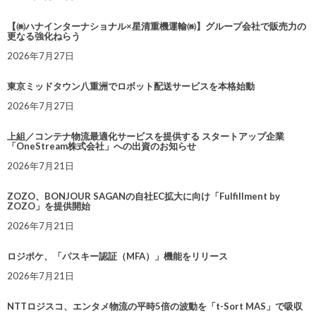
【㈱ハナインターナショナル×星清重機運輸㈱】グループ会社で販売力の
更なる強化ねらう
2026年7月27日
東京ミッドタウン八重洲でロボット配送サービスを本格始動
2026年7月27日
上組／コンテナ物流最適化サービスを提供する スタートアップ企業
「OneStream株式会社」への出資のお知らせ
2026年7月21日
ZOZO、BONJOUR SAGANの自社EC拡大に向け「Fulfillment by
ZOZO」を提供開始
2026年7月21日
ロジポケ、「パスキー認証（MFA）」機能をリリース
2026年7月21日
NTTロジスコ、エンタメ物流の平時5倍の波動を「t-Sort MAS」で吸収