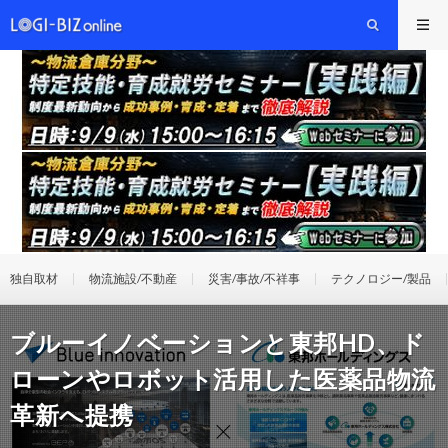
独自取材
物流施設/不動産
災害/事故/不祥事
テクノロジー/製品
ブルーイノベーションと東邦HD、ド
ローンやロボット活用した医薬品物流
革新へ提携