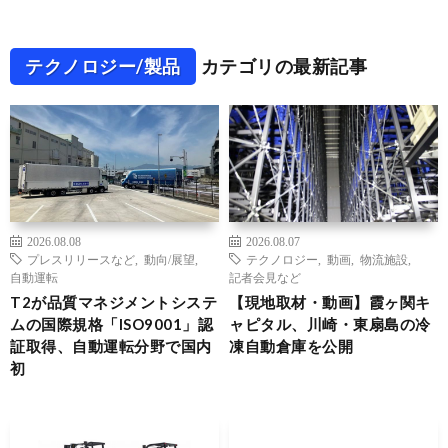
テクノロジー/製品
カテゴリの最新記事
2026.08.08
2026.08.07
プレスリリースなど
,
動向/展望
,
テクノロジー
,
動画
,
物流施設
,
自動運転
記者会見など
T2が品質マネジメントシステ
【現地取材・動画】霞ヶ関キ
ムの国際規格「ISO9001」認
ャピタル、川崎・東扇島の冷
証取得、自動運転分野で国内
凍自動倉庫を公開
初