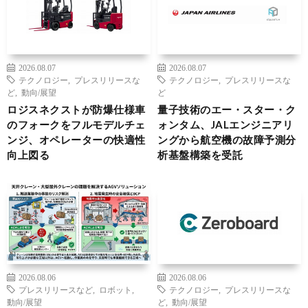
2026.08.07
2026.08.07
テクノロジー
,
プレスリリースな
テクノロジー
,
プレスリリースな
ど
,
動向/展望
ど
ロジスネクストが防爆仕様車
量子技術のエー・スター・ク
のフォークをフルモデルチェ
ォンタム、JALエンジニアリ
ンジ、オペレーターの快適性
ングから航空機の故障予測分
向上図る
析基盤構築を受託
2026.08.06
2026.08.06
プレスリリースなど
,
ロボット
,
テクノロジー
,
プレスリリースな
動向/展望
ど
,
動向/展望