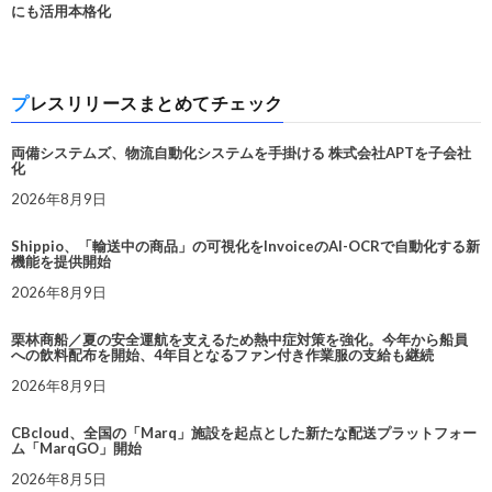
にも活用本格化
プレスリリースまとめてチェック
両備システムズ、物流自動化システムを手掛ける 株式会社APTを子会社
化
2026年8月9日
Shippio、「輸送中の商品」の可視化をInvoiceのAI-OCRで自動化する新
機能を提供開始
2026年8月9日
栗林商船／夏の安全運航を支えるため熱中症対策を強化。今年から船員
への飲料配布を開始、4年目となるファン付き作業服の支給も継続
2026年8月9日
CBcloud、全国の「Marq」施設を起点とした新たな配送プラットフォー
ム「MarqGO」開始
2026年8月5日