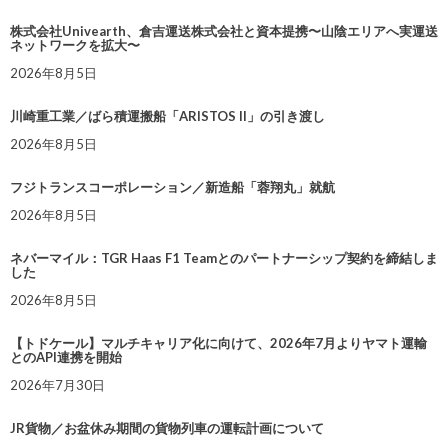
株式会社Univearth、倉吉運送株式会社と資本提携〜山陰エリアへ実運送
ネットワークを拡大〜
2026年8月5日
川崎重工業／ばら積運搬船「ARISTOS II」の引き渡し
2026年8月5日
フジトランスコーポレーション／新造船「蓉翔丸」就航
2026年8月5日
ネバーマイル：TGR Haas F1 Teamとのパートナーシップ契約を締結しま
した
2026年8月5日
【トドケール】マルチキャリア化に向けて、2026年7月よりヤマト運輸
とのAPI連携を開始
2026年7月30日
JR貨物／お盆休み期間の貨物列車の運転計画について