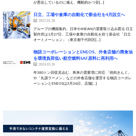
が悪化しているのに備え、機動的かつ安[…]
日立、工場や倉庫の自動化で新会社を4月設立へ
2022.01.28
グループの機能集約、日本やASEANの需要取り込み図る 日立
製作所は1月27日、工場や倉庫の自動化を担う新会社「日立
オートメーション」（東京都千代田区[…]
物語コーポレーションとENEOS、外食店舗の廃食油
を環境負荷低い航空燃料SAF原料に再利用へ
2024.03.26
年380トン回収見込む、将来の需要増に対応 「焼肉きんぐ」
や「丸源ラーメン」などの外食店舗を運営する物語コーポレ
ーションとENEOSは3月26日、店舗[…]