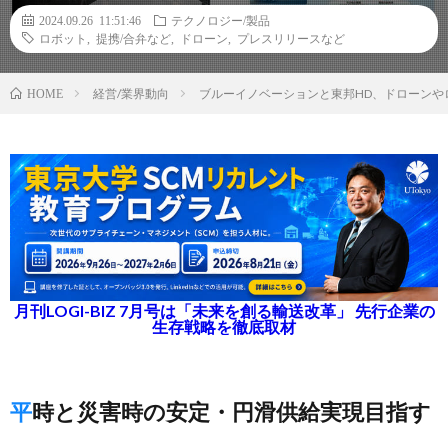
2024.09.26 11:51:46
テクノロジー/製品
ロボット
,
提携/合弁など
,
ドローン
,
プレスリリースなど
経営/業界動向
ブルーイノベーションと東邦HD、ドローンや
HOME
月刊LOGI-BIZ 7月号は「未来を創る輸送改革」 先行企業の
生存戦略を徹底取材
平時と災害時の安定・円滑供給実現目指す