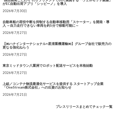
“独自開発こだわり”のサプリメントでD2C展開する「ウェルモット製薬」
がEC自動出荷アプリ「シッピーノ」を導入
2026年7月30日
自動車船の荷役中断を抑制する自動車移動用「スケーター」を開発・導
入 ～自力走行できない車両を約5分で移動可能に～
2026年7月27日
【㈱ハナインターナショナル×星清重機運輸㈱】グループ会社で販売力の
更なる強化ねらう
2026年7月27日
東京ミッドタウン八重洲でロボット配送サービスを本格始動
2026年7月27日
上組／コンテナ物流最適化サービスを提供する スタートアップ企業
「OneStream株式会社」への出資のお知らせ
2026年7月21日
プレスリリースまとめてチェック一覧