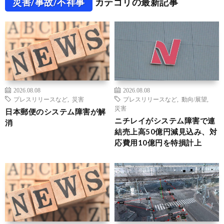
災害/事故/不祥事
カテゴリの最新記事
2026.08.08
2026.08.08
プレスリリースなど
,
災害
プレスリリースなど
,
動向/展望
,
災害
日本郵便のシステム障害が解
ニチレイがシステム障害で連
消
結売上高50億円減見込み、対
応費用10億円を特損計上