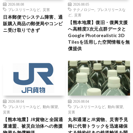
2026.08.08
2026.08.05
プレスリリースなど
,
災害
テクノロジー
,
プレスリリースな
ど
,
災害
日本郵便でシステム障害、通
【熊本地震】復旧・復興支援
販購入商品の郵便局やコンビ
へ高精度3次元点群データと
ニ受け取りできず
Google Photorealistic 3D
Tilesを活用した空間情報を無
償提供
2026.08.04
2026.08.04
プレスリリースなど
,
動向/展望
,
プレスリリースなど
,
動向/展望
,
災害
災害
【熊本地震】JR貨物と全国通
丸和通運とJR貨物、災害予見
運連盟、被災自治体への救援
時に代替トラックを迅速確保
物資を無償輸送
する特約付きの鉄道輸送を開