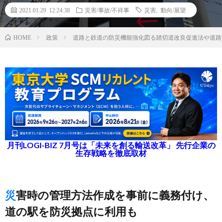
2021.01.29 12:24:38
災害/事故/不祥事
災害
,
動向/展望
政策
道路と鉄道の防災機能強化図る踏切道改良促進法や道路
HOME
月刊LOGI-BIZ 7月号は「未来を創る輸送改革」 先行企業の
生存戦略を徹底取材
災害時の管理方法作成を事前に義務付け、
道の駅を防災拠点に利用も