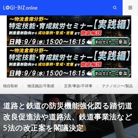
独自取材
物流施設/不動産
災害/事故/不祥事
テクノロジー/製品
道路と鉄道の防災機能強化図る踏切道
改良促進法や道路法、鉄道事業法など
5法の改正案を閣議決定