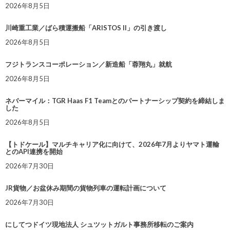
2026年8月5日
川崎重工業／ばら積運搬船「ARISTOS II」の引き渡し
2026年8月5日
フジトランスコーポレーション／新造船「蓉翔丸」就航
2026年8月5日
ネバーマイル：TGR Haas F1 Teamとのパートナーシップ契約を締結しま
した
2026年8月5日
【トドケール】マルチキャリア化に向けて、2026年7月よりヤマト運輸
とのAPI連携を開始
2026年7月30日
JR貨物／お盆休み期間の貨物列車の運転計画について
2026年7月30日
にしてつドイツ現地法人 シュツットガルト事務所移転のご案内