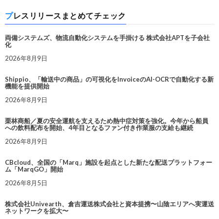
プレスリリースまとめてチェック
両備システムズ、物流自動化システムを手掛ける 株式会社APTを子会社
化
2026年8月9日
Shippio、「輸送中の商品」の可視化をInvoiceのAI-OCRで自動化する新
機能を提供開始
2026年8月9日
栗林商船／夏の安全運航を支えるため熱中症対策を強化。今年から船員
への飲料配布を開始、4年目となるファン付き作業服の支給も継続
2026年8月9日
CBcloud、全国の「Marq」施設を起点とした新たな配送プラットフォー
ム「MarqGO」開始
2026年8月5日
株式会社Univearth、倉吉運送株式会社と資本提携〜山陰エリアへ実運送
ネットワークを拡大〜