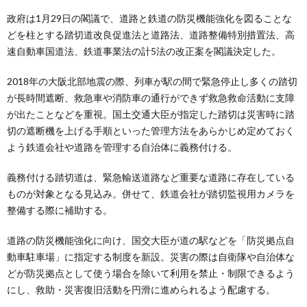
政府は1月29日の閣議で、道路と鉄道の防災機能強化を図ることな
どを柱とする踏切道改良促進法と道路法、道路整備特別措置法、高
速自動車国道法、鉄道事業法の計5法の改正案を閣議決定した。
2018年の大阪北部地震の際、列車が駅の間で緊急停止し多くの踏切
が長時間遮断、救急車や消防車の通行ができず救急救命活動に支障
が出たことなどを重視。国土交通大臣が指定した踏切は災害時に踏
切の遮断機を上げる手順といった管理方法をあらかじめ定めておく
よう鉄道会社や道路を管理する自治体に義務付ける。
義務付ける踏切道は、緊急輸送道路など重要な道路に存在している
ものが対象となる見込み。併せて、鉄道会社が踏切監視用カメラを
整備する際に補助する。
道路の防災機能強化に向け、国交大臣が道の駅などを「防災拠点自
動車駐車場」に指定する制度を新設。災害の際は自衛隊や自治体な
どが防災拠点として使う場合を除いて利用を禁止・制限できるよう
にし、救助・災害復旧活動を円滑に進められるよう配慮する。