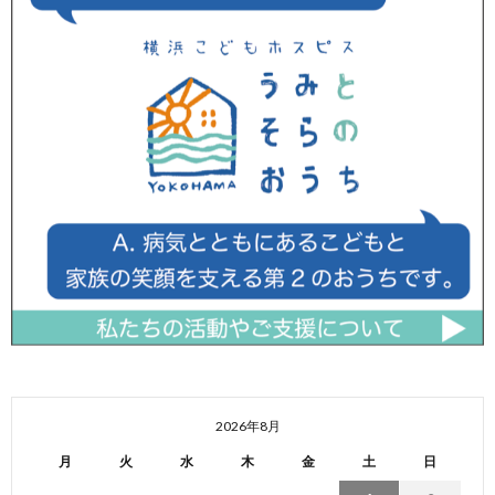
2026年8月
月
火
水
木
金
土
日