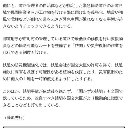
他にも、道路管理者の自治体などが指定した緊急輸送道路の沿道区
域で民間事業者らが工作物を設ける際に届け出を義務化、地震や強
風で電柱などが倒れて道をふさぎ緊急車両が通れなくなる事態が起
きないようチェックできるようにする。
都道府県が市町村の管理している道路で最低限の修復を行い救援物
資などの輸送可能なルートを整備する「啓開」や災害復旧の作業を
代行できる制度も設ける。
鉄道の防災機能強化では、鉄道会社が国交大臣の許可を得て、鉄道
施設に障害を及ぼす可能性がある植物を伐採したり、災害復旧のた
めに他人の土地を一時的使えるようにしたりする。
このほか、踏切事故が依然後を絶たず、「開かずの踏切」も全国で
残っているため、改良すべき踏切を国交大臣がより機動的に指定で
きることなども打ち出している。
（藤原秀行）