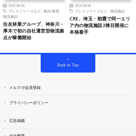
2026.08.06
2026.08.06
プレスリリースなど
,
動向/展望
,
プレスリリースなど
,
物流施設
物流施設
CRE、埼玉・朝霞で同一エリ
住友林業グループ、神奈川・
ア内の物流施設2棟目開発に
厚木で初の自社運営型物流拠
本格着手
点が稼働開始
Back to Top
メルマガ会員登録
プライバシーポリシー
広告掲載
会社概要