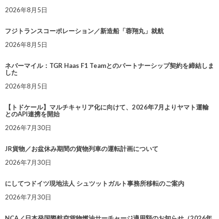
2026年8月5日
フジトランスコーポレーション／新造船「蓉翔丸」就航
2026年8月5日
ネバーマイル：TGR Haas F1 Teamとのパートナーシップ契約を締結しま
した
2026年8月5日
【トドケール】マルチキャリア化に向けて、2026年7月よりヤマト運輸
とのAPI連携を開始
2026年7月30日
JR貨物／お盆休み期間の貨物列車の運転計画について
2026年7月30日
にしてつドイツ現地法人 シュツットガルト事務所移転のご案内
2026年7月30日
NCA／日本発国際航空貨物燃油サーチャージ適用額のお知らせ（2026年