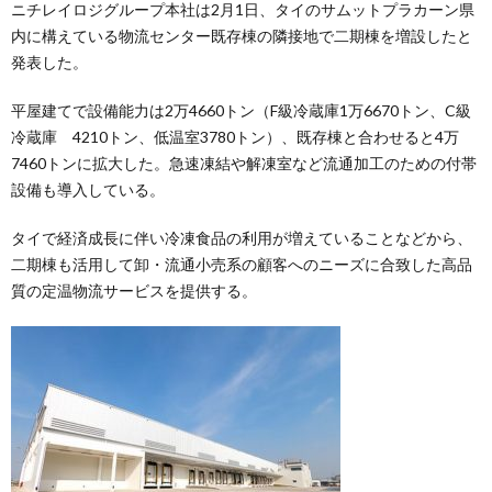
ニチレイロジグループ本社は2月1日、タイのサムットプラカーン県
内に構えている物流センター既存棟の隣接地で二期棟を増設したと
発表した。
平屋建てで設備能力は2万4660トン（F級冷蔵庫1万6670トン、C級
冷蔵庫 4210トン、低温室3780トン）、既存棟と合わせると4万
7460トンに拡大した。急速凍結や解凍室など流通加工のための付帯
設備も導入している。
タイで経済成長に伴い冷凍食品の利用が増えていることなどから、
二期棟も活用して卸・流通小売系の顧客へのニーズに合致した高品
質の定温物流サービスを提供する。