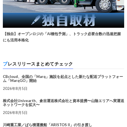
【独自】オープンロジの「AI梱包予測」、トラック必要台数の迅速把握
にも活用本格化
プレスリリースまとめてチェック
CBcloud、全国の「Marq」施設を起点とした新たな配送プラットフォー
ム「MarqGO」開始
2026年8月5日
株式会社Univearth、倉吉運送株式会社と資本提携〜山陰エリアへ実運送
ネットワークを拡大〜
2026年8月5日
川崎重工業／ばら積運搬船「ARISTOS II」の引き渡し