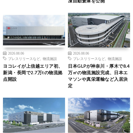
凍自動倉庫を公開
2026.08.06
2026.08.06
プレスリリースなど
,
物流施設
プレスリリースなど
,
物流施設
ヨコレイが上信越エリア初、
日本GLPが神奈川・厚木で8.4
新潟・長岡で2.7万tの物流拠
万㎡の物流施設完成、日本エ
点開設
マソンや真栄運輸など入居決
定