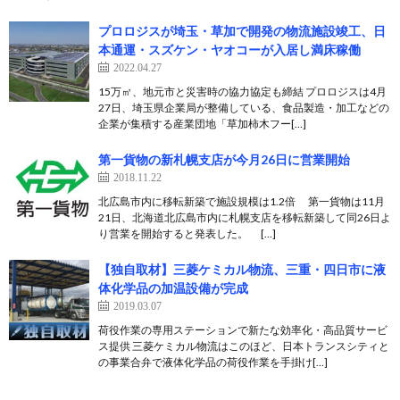
プロロジスが埼玉・草加で開発の物流施設竣工、日
本通運・スズケン・ヤオコーが入居し満床稼働
2022.04.27
15万㎡、地元市と災害時の協力協定も締結 プロロジスは4月
27日、埼玉県企業局が整備している、食品製造・加工などの
企業が集積する産業団地「草加柿木フー[…]
第一貨物の新札幌支店が今月26日に営業開始
2018.11.22
北広島市内に移転新築で施設規模は1.2倍 第一貨物は11月
21日、北海道北広島市内に札幌支店を移転新築して同26日よ
り営業を開始すると発表した。 […]
【独自取材】三菱ケミカル物流、三重・四日市に液
体化学品の加温設備が完成
2019.03.07
荷役作業の専用ステーションで新たな効率化・高品質サービ
ス提供 三菱ケミカル物流はこのほど、日本トランスシティと
の事業合弁で液体化学品の荷役作業を手掛け[…]