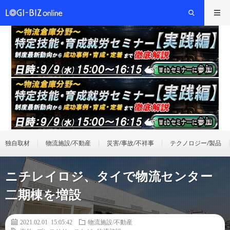
独自取材
物流施設/不動産
災害/事故/不祥事
テクノロジー/製品
ニチレイロジ、タイで物流センター
二期棟を増設
2021.02.01 15:05:42
物流施設/不動産