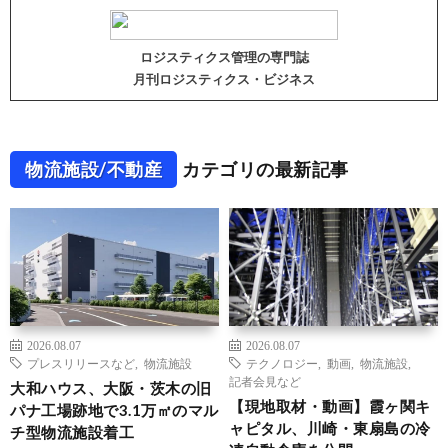
ロジスティクス管理の専門誌
月刊ロジスティクス・ビジネス
物流施設/不動産
カテゴリの最新記事
2026.08.07
2026.08.07
プレスリリースなど
,
物流施設
テクノロジー
,
動画
,
物流施設
,
記者会見など
大和ハウス、大阪・茨木の旧
【現地取材・動画】霞ヶ関キ
パナ工場跡地で3.1万㎡のマル
ャピタル、川崎・東扇島の冷
チ型物流施設着工