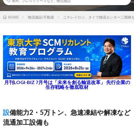
海外
,
プレスリリースなど
,
物流施設
物流施設/不動産
ニチレイロジ、タイで物流センター二期棟
HOME
月刊LOGI-BIZ 7月号は「未来を創る輸送改革」 先行企業の
生存戦略を徹底取材
設備能力2・5万トン、急速凍結や解凍など
流通加工設備も