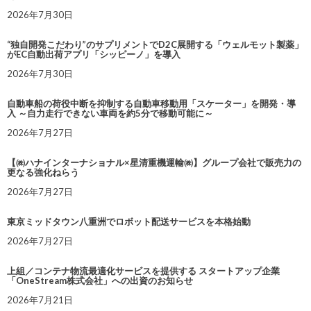
2026年7月30日
“独自開発こだわり”のサプリメントでD2C展開する「ウェルモット製薬」
がEC自動出荷アプリ「シッピーノ」を導入
2026年7月30日
自動車船の荷役中断を抑制する自動車移動用「スケーター」を開発・導
入 ～自力走行できない車両を約5分で移動可能に～
2026年7月27日
【㈱ハナインターナショナル×星清重機運輸㈱】グループ会社で販売力の
更なる強化ねらう
2026年7月27日
東京ミッドタウン八重洲でロボット配送サービスを本格始動
2026年7月27日
上組／コンテナ物流最適化サービスを提供する スタートアップ企業
「OneStream株式会社」への出資のお知らせ
2026年7月21日