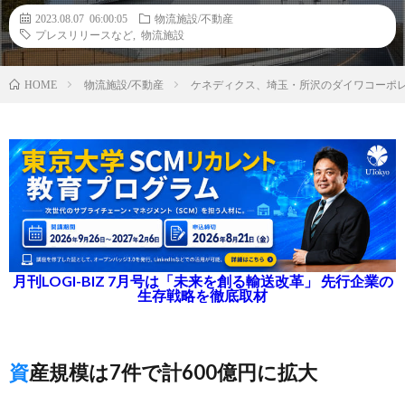
2023.08.07 06:00:05
物流施設/不動産
プレスリリースなど
,
物流施設
物流施設/不動産
ケネディクス、埼玉・所沢のダイワコーポレ
HOME
月刊LOGI-BIZ 7月号は「未来を創る輸送改革」 先行企業の
生存戦略を徹底取材
資産規模は7件で計600億円に拡大