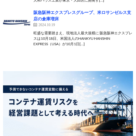
大和ハウス工業が東京・大田区に開発す[…]
阪急阪神エクスプレスグループ、米ロサンゼルス支
店の倉庫増床
2024.10.19
旺盛な需要踏まえ、現地法人最大規模に 阪急阪神エクスプレ
スは10月18日、米国法人のHANKYU HANSHIN
EXPRESS（USA）が10月1日[…]