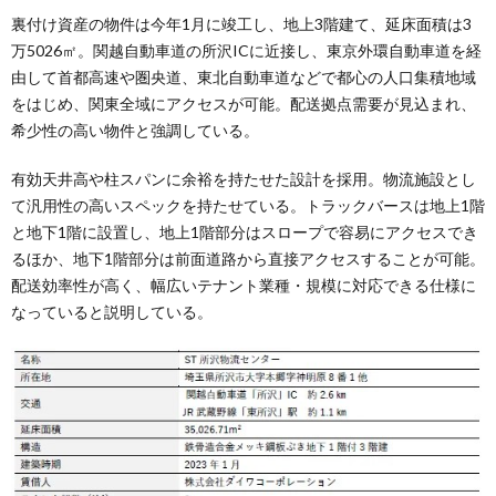
裏付け資産の物件は今年1月に竣工し、地上3階建て、延床面積は3
万5026㎡。関越自動車道の所沢ICに近接し、東京外環自動車道を経
由して首都高速や圏央道、東北自動車道などで都心の人口集積地域
をはじめ、関東全域にアクセスが可能。配送拠点需要が見込まれ、
希少性の高い物件と強調している。
有効天井高や柱スパンに余裕を持たせた設計を採用。物流施設とし
て汎用性の高いスペックを持たせている。トラックバースは地上1階
と地下1階に設置し、地上1階部分はスロープで容易にアクセスでき
るほか、地下1階部分は前面道路から直接アクセスすることが可能。
配送効率性が高く、幅広いテナント業種・規模に対応できる仕様に
なっていると説明している。