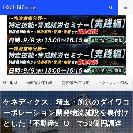
独自取材
物流施設/不動産
災害/事故/不祥事
テクノロジー/製品
ケネディクス、埼玉・所沢のダイワコ
ーポレーション開発物流施設を裏付け
とした「不動産STO」で52億円調達