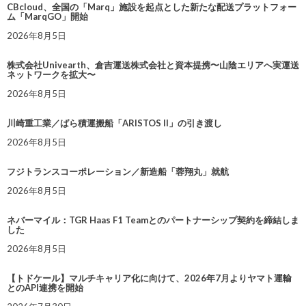
CBcloud、全国の「Marq」施設を起点とした新たな配送プラットフォー
ム「MarqGO」開始
2026年8月5日
株式会社Univearth、倉吉運送株式会社と資本提携〜山陰エリアへ実運送
ネットワークを拡大〜
2026年8月5日
川崎重工業／ばら積運搬船「ARISTOS II」の引き渡し
2026年8月5日
フジトランスコーポレーション／新造船「蓉翔丸」就航
2026年8月5日
ネバーマイル：TGR Haas F1 Teamとのパートナーシップ契約を締結しま
した
2026年8月5日
【トドケール】マルチキャリア化に向けて、2026年7月よりヤマト運輸
とのAPI連携を開始