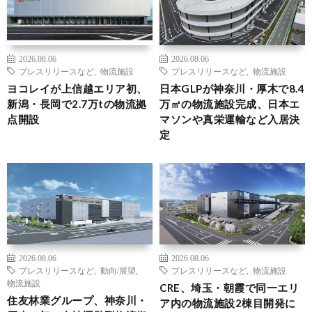
2026.08.06
2026.08.06
プレスリリースなど
,
物流施設
プレスリリースなど
,
物流施設
ヨコレイが上信越エリア初、
日本GLPが神奈川・厚木で8.4
新潟・長岡で2.7万tの物流拠
万㎡の物流施設完成、日本エ
点開設
マソンや真栄運輸など入居決
定
2026.08.06
2026.08.06
プレスリリースなど
,
動向/展望
,
プレスリリースなど
,
物流施設
物流施設
CRE、埼玉・朝霞で同一エリ
住友林業グループ、神奈川・
ア内の物流施設2棟目開発に