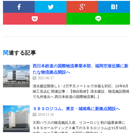
関連する記事
西日本鉄道の国際物流事業本部、福岡空港近隣に新
たな物流拠点開設へ
2021.06.17
清水建設開発し1・2万平方メートルで冷蔵も対応、22年8月
竣工見込む 関連記事：【独自取材】清水建設、物流施設開発
で九州進出へ 西日本鉄道の国際物流事[…]
ＳＢＳロジコム、東京・城南島に新拠点開設へ
2018.11.16
大和ハウスの物流施設入居、リコーロジと初の協業倉庫に
ＳＢＳホールディングス傘下のＳＢＳロジコムは11月16日、