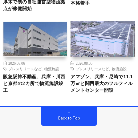
厚木で初の自社運営型物流拠
本格着手
点が稼働開始
2026.08.06
2026.08.05
プレスリリースなど
,
物流施設
プレスリリースなど
,
物流施設
阪急阪神不動産、兵庫・川西
アマゾン、兵庫・尼崎で11.1
と京都の2カ所で物流施設竣
万㎡と関西最大のフルフィル
工
メントセンター開設
Back to Top