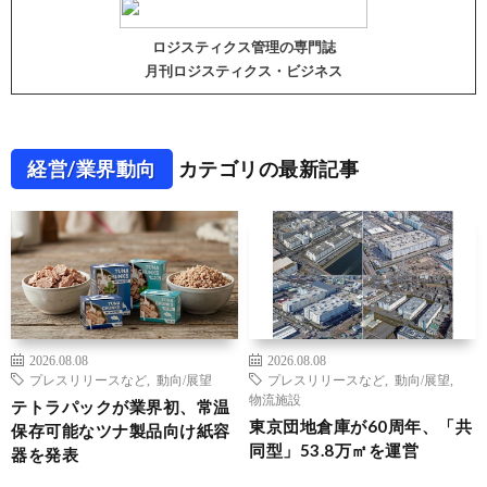
ロジスティクス管理の専門誌
月刊ロジスティクス・ビジネス
経営/業界動向
カテゴリの最新記事
2026.08.08
2026.08.08
プレスリリースなど
,
動向/展望
プレスリリースなど
,
動向/展望
,
物流施設
テトラパックが業界初、常温
東京団地倉庫が60周年、「共
保存可能なツナ製品向け紙容
同型」53.8万㎡を運営
器を発表