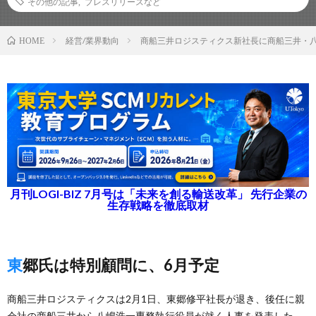
その他の記事
,
プレスリリースなど
経営/業界動向
商船三井ロジスティクス新社長に商船三井・
HOME
月刊LOGI-BIZ 7月号は「未来を創る輸送改革」 先行企業の
生存戦略を徹底取材
東郷氏は特別顧問に、6月予定
商船三井ロジスティクスは2月1日、東郷修平社長が退き、後任に親
会社の商船三井から八嶋浩一専務執行役員が就く人事を発表した。