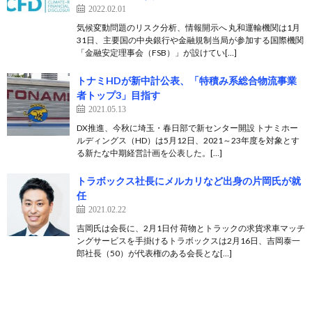
2022.02.01
気候変動問題のリスク分析、情報開示へ 丸和運輸機関は1月
31日、主要国の中央銀行や金融規制当局が参加する国際機関
「金融安定理事会（FSB）」が設けてい[…]
トナミHDが新中計公表、「特積み系総合物流事業
者トップ3」目指す
2021.05.13
DX推進、今秋に埼玉・春日部で新センター開設 トナミホー
ルディングス（HD）は5月12日、2021～23年度を対象とす
る新たな中期経営計画を公表した。[…]
トラボックス社長にメルカリなど出身の片岡氏が就
任
2021.02.22
吉岡氏は会長に、2月1日付 荷物とトラックの求貨求車マッチ
ングサービスを手掛けるトラボックスは2月16日、吉岡泰一
郎社長（50）が代表権のある会長とな[…]