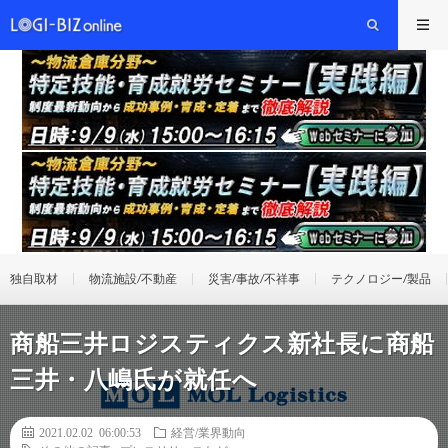
独自取材
物流施設/不動産
災害/事故/不祥事
テクノロジー/製品
商船三井ロジスティクス新社長に商船
三井・八嶋氏が就任へ
2021.02.02 06:00:53
経営/業界動向