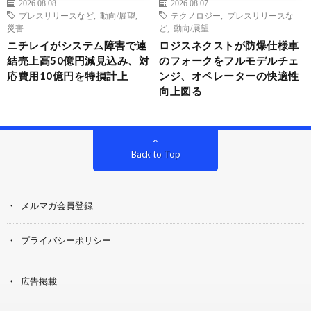
2026.08.08
2026.08.07
プレスリリースなど
,
動向/展望
,
テクノロジー
,
プレスリリースな
災害
ど
,
動向/展望
ニチレイがシステム障害で連
ロジスネクストが防爆仕様車
結売上高50億円減見込み、対
のフォークをフルモデルチェ
応費用10億円を特損計上
ンジ、オペレーターの快適性
向上図る
Back to Top
メルマガ会員登録
プライバシーポリシー
広告掲載