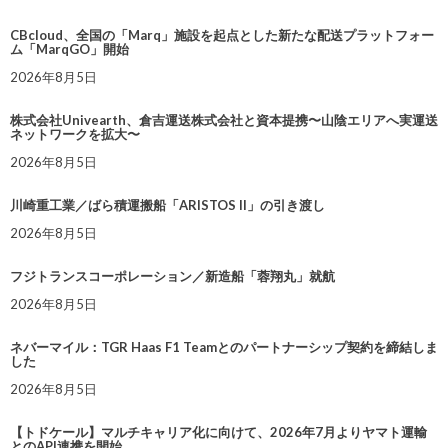
CBcloud、全国の「Marq」施設を起点とした新たな配送プラットフォー
ム「MarqGO」開始
2026年8月5日
株式会社Univearth、倉吉運送株式会社と資本提携〜山陰エリアへ実運送
ネットワークを拡大〜
2026年8月5日
川崎重工業／ばら積運搬船「ARISTOS II」の引き渡し
2026年8月5日
フジトランスコーポレーション／新造船「蓉翔丸」就航
2026年8月5日
ネバーマイル：TGR Haas F1 Teamとのパートナーシップ契約を締結しま
した
2026年8月5日
【トドケール】マルチキャリア化に向けて、2026年7月よりヤマト運輸
とのAPI連携を開始