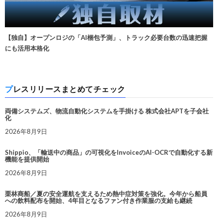
【独自】オープンロジの「AI梱包予測」、トラック必要台数の迅速把握
にも活用本格化
プレスリリースまとめてチェック
両備システムズ、物流自動化システムを手掛ける 株式会社APTを子会社
化
2026年8月9日
Shippio、「輸送中の商品」の可視化をInvoiceのAI-OCRで自動化する新
機能を提供開始
2026年8月9日
栗林商船／夏の安全運航を支えるため熱中症対策を強化。今年から船員
への飲料配布を開始、4年目となるファン付き作業服の支給も継続
2026年8月9日