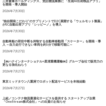
三井倉庫ホールディングス、受託物流業務に 「生成AI出荷検品アプリ」
を開発・導入開始
2026年7月30日
“独自開発こだわり”のサプリメントでD2C展開する「ウェルモット製薬」
がEC自動出荷アプリ「シッピーノ」を導入
2026年7月30日
自動車船の荷役中断を抑制する自動車移動用「スケーター」を開発・導
入 ～自力走行できない車両を約5分で移動可能に～
2026年7月27日
【㈱ハナインターナショナル×星清重機運輸㈱】グループ会社で販売力の
更なる強化ねらう
2026年7月27日
東京ミッドタウン八重洲でロボット配送サービスを本格始動
2026年7月27日
上組／コンテナ物流最適化サービスを提供する スタートアップ企業
「OneStream株式会社」への出資のお知らせ