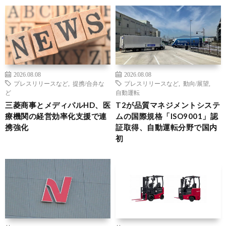
2026.08.08
2026.08.08
プレスリリースなど
,
提携/合弁な
プレスリリースなど
,
動向/展望
,
ど
自動運転
三菱商事とメディパルHD、医
T2が品質マネジメントシステ
療機関の経営効率化支援で連
ムの国際規格「ISO9001」認
携強化
証取得、自動運転分野で国内
初