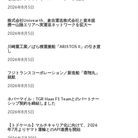
2026年8月5日
株式会社Univearth、倉吉運送株式会社と資本提
携〜山陰エリアへ実運送ネットワークを拡大〜
2026年8月5日
川崎重工業／ばら積運搬船「ARISTOS II」の引き渡
し
2026年8月5日
フジトランスコーポレーション／新造船「蓉翔丸」
就航
2026年8月5日
ネバーマイル：TGR Haas F1 Teamとのパートナー
シップ契約を締結しました
2026年8月5日
【トドケール】マルチキャリア化に向けて、2026
年7月よりヤマト運輸とのAPI連携を開始
2026年7月30日