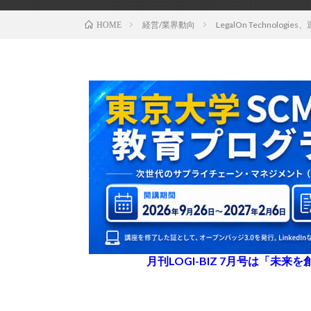
経営/業界動向
LegalOn Technol
HOME
月刊LOGI-BIZ 7月号は「未