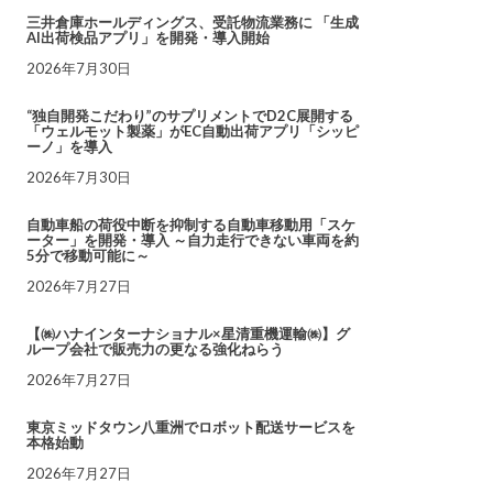
三井倉庫ホールディングス、受託物流業務に 「生成
AI出荷検品アプリ」を開発・導入開始
2026年7月30日
“独自開発こだわり”のサプリメントでD2C展開する
「ウェルモット製薬」がEC自動出荷アプリ「シッピ
ーノ」を導入
2026年7月30日
自動車船の荷役中断を抑制する自動車移動用「スケ
ーター」を開発・導入 ～自力走行できない車両を約
5分で移動可能に～
2026年7月27日
【㈱ハナインターナショナル×星清重機運輸㈱】グ
ループ会社で販売力の更なる強化ねらう
2026年7月27日
東京ミッドタウン八重洲でロボット配送サービスを
本格始動
2026年7月27日