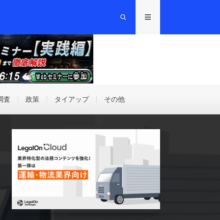
調査
政策
タイアップ
その他