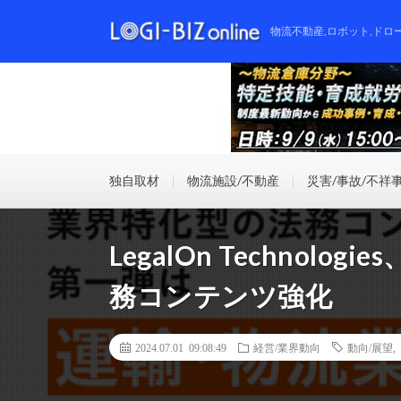
物流不動産,ロボット,ドロ
独自取材
物流施設/不動産
災害/事故/不祥
LegalOn Technol
務コンテンツ強化
2024.07.01 09:08:49
経営/業界動向
動向/展望
,