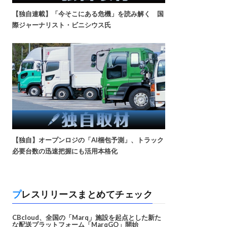
【独自連載】「今そこにある危機」を読み解く 国
際ジャーナリスト・ビニシウス氏
【独自】オープンロジの「AI梱包予測」、トラック
必要台数の迅速把握にも活用本格化
プレスリリースまとめてチェック
CBcloud、全国の「Marq」施設を起点とした新た
な配送プラットフォーム「MarqGO」開始