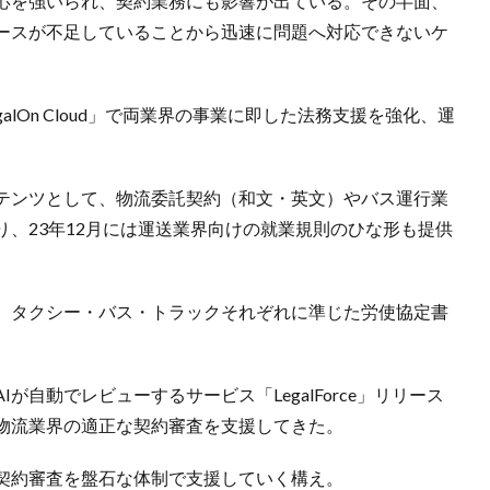
応を強いられ、契約業務にも影響が出ている。その半面、
ースが不足していることから迅速に問題へ対応できないケ
lOn Cloud」で両業界の事業に即した法務支援を強化、運
テンツとして、物流委託契約（和文・英文）やバス運行業
、23年12月には運送業界向けの就業規則のひな形も提供
、タクシー・バス・トラックそれぞれに準じた労使協定書
自動でレビューするサービス「LegalForce」リリース
物流業界の適正な契約審査を支援してきた。
契約審査を盤石な体制で支援していく構え。