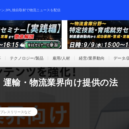
ーン,3PL,独自取材で物流ニュースを配信
事
テクノロジー/製品
雇用/人材
経営/業界動向
データ/
ogies、運輸・物流業界向け提供の法
プレスリリースなど