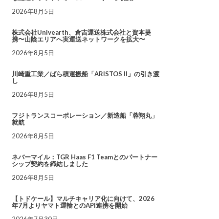
2026年8月5日
株式会社Univearth、倉吉運送株式会社と資本提
携〜山陰エリアへ実運送ネットワークを拡大〜
2026年8月5日
川崎重工業／ばら積運搬船「ARISTOS II」の引き渡
し
2026年8月5日
フジトランスコーポレーション／新造船「蓉翔丸」
就航
2026年8月5日
ネバーマイル：TGR Haas F1 Teamとのパートナー
シップ契約を締結しました
2026年8月5日
【トドケール】マルチキャリア化に向けて、2026
年7月よりヤマト運輸とのAPI連携を開始
2026年7月30日