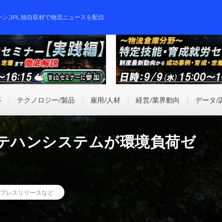
ーン,3PL,独自取材で物流ニュースを配信
事
テクノロジー/製品
雇用/人材
経営/業界動向
データ/
マテハンシステムが環境負荷ゼ
プレスリリースなど