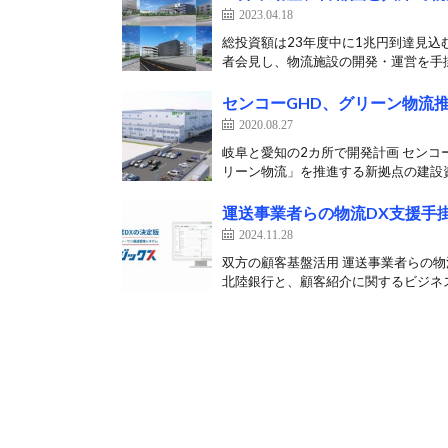
2023.04.18
総投資額は23年度中に1兆円到達見込む
者会見し、物流施設の開発・運営を手掛
センコーGHD、グリーン物流推
2020.08.27
岐阜と愛知の2カ所で開発計画 センコ
リーン物流」を推進する新拠点の建設資
運送事業者らの物流DX支援手
2024.11.28
双方の顧客基盤活用 運送事業者らの物
北陸銀行と、顧客紹介に関するビジネス