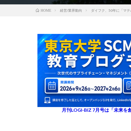
経営/業界動向
ダイフク、50年に「マ
HOME
月刊LOGI-BIZ 7月号は「未