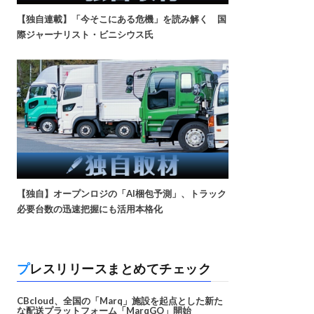
【独自連載】「今そこにある危機」を読み解く 国
際ジャーナリスト・ビニシウス氏
【独自】オープンロジの「AI梱包予測」、トラック
必要台数の迅速把握にも活用本格化
プレスリリースまとめてチェック
CBcloud、全国の「Marq」施設を起点とした新た
な配送プラットフォーム「MarqGO」開始