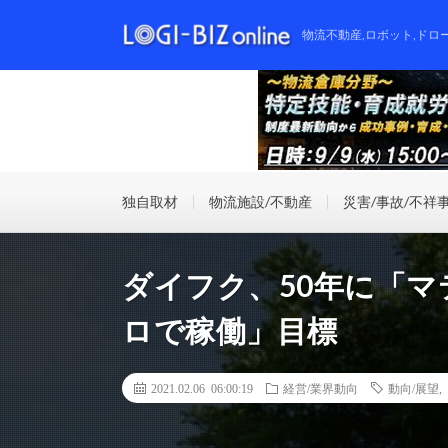
物流不動産,ロボット,ドロ
独自取材
物流施設/不動産
災害/事故/不祥
ダイフク、50年に「
ロで稼働」目標
2021.02.06 06:00:19
経営/業界動向
動向/展望
,