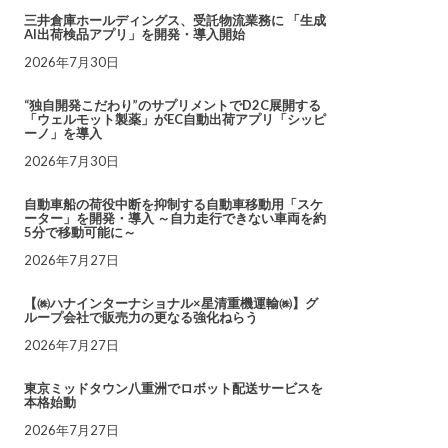
三井倉庫ホールディングス、受託物流業務に 「生成
AI出荷検品アプリ」を開発・導入開始
2026年7月30日
“独自開発こだわり”のサプリメントでD2C展開する
「ウェルモット製薬」がEC自動出荷アプリ「シッピ
ーノ」を導入
2026年7月30日
自動車船の荷役中断を抑制する自動車移動用「スケ
ーター」を開発・導入 ～自力走行できない車両を約
5分で移動可能に～
2026年7月27日
【㈱ハナインターナショナル×星清重機運輸㈱】グ
ループ会社で販売力の更なる強化ねらう
2026年7月27日
東京ミッドタウン八重洲でロボット配送サービスを
本格始動
2026年7月27日