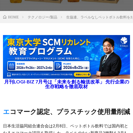
テクノロジー/製品
生協連、ラベルなしペットボトル飲料を3
HOME
月刊LOGI-BIZ 7月号は「未来を創る輸送改革」 先行企業の
生存戦略を徹底取材
エコマーク認定、プラスチック使用量削減
日本生活協同組合連合会は2月8日、ペットボトル飲料では国内初と
なるエコマーク認定を取得した、ラベルのない新商品2種類を3月1