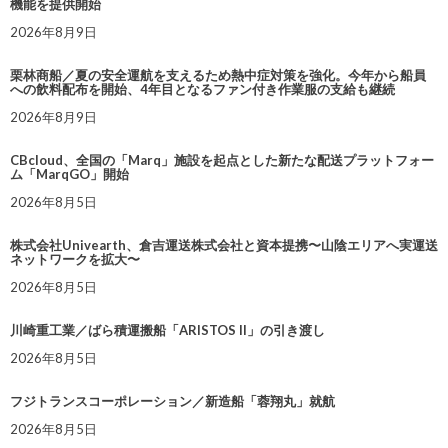
機能を提供開始
2026年8月9日
栗林商船／夏の安全運航を支えるため熱中症対策を強化。今年から船員
への飲料配布を開始、4年目となるファン付き作業服の支給も継続
2026年8月9日
CBcloud、全国の「Marq」施設を起点とした新たな配送プラットフォー
ム「MarqGO」開始
2026年8月5日
株式会社Univearth、倉吉運送株式会社と資本提携〜山陰エリアへ実運送
ネットワークを拡大〜
2026年8月5日
川崎重工業／ばら積運搬船「ARISTOS II」の引き渡し
2026年8月5日
フジトランスコーポレーション／新造船「蓉翔丸」就航
2026年8月5日