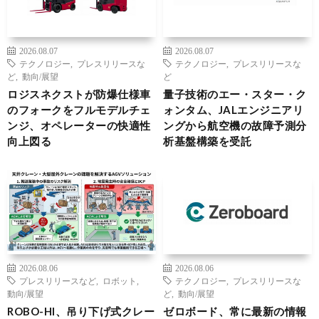
2026.08.07
2026.08.07
テクノロジー
,
プレスリリースな
テクノロジー
,
プレスリリースな
ど
,
動向/展望
ど
ロジスネクストが防爆仕様車
量子技術のエー・スター・ク
のフォークをフルモデルチェ
ォンタム、JALエンジニアリ
ンジ、オペレーターの快適性
ングから航空機の故障予測分
向上図る
析基盤構築を受託
2026.08.06
2026.08.06
プレスリリースなど
,
ロボット
,
テクノロジー
,
プレスリリースな
動向/展望
ど
,
動向/展望
ROBO-HI、吊り下げ式クレー
ゼロボード、常に最新の情報