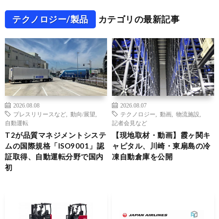
テクノロジー/製品
カテゴリの最新記事
2026.08.08
2026.08.07
プレスリリースなど
,
動向/展望
,
テクノロジー
,
動画
,
物流施設
,
自動運転
記者会見など
T2が品質マネジメントシステ
【現地取材・動画】霞ヶ関キ
ムの国際規格「ISO9001」認
ャピタル、川崎・東扇島の冷
証取得、自動運転分野で国内
凍自動倉庫を公開
初