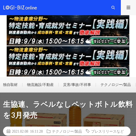
独自取材
物流施設/不動産
災害/事故/不祥事
テクノロジー/製品
生協連、ラベルなしペットボトル飲料
を3月発売
2021.02.08 16:11:28
テクノロジー/製品
プレスリリースなど