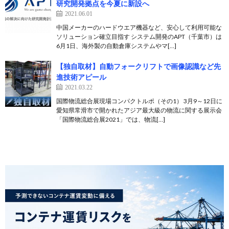
研究開発拠点を今夏に新設へ
2021.06.01
中国メーカーのハードウエア機器など、安心して利用可能な
ソリューション確立目指す システム開発のAPT（千葉市）は
6月1日、海外製の自動倉庫システムやマ[…]
【独自取材】自動フォークリフトで画像認識など先
進技術アピール
2021.03.22
国際物流総合展現場コンパクトルポ（その1） 3月9～12日に
愛知県常滑市で開かれたアジア最大級の物流に関する展示会
「国際物流総合展2021」では、物流[…]