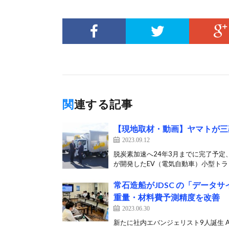
関連する記事
【現地取材・動画】ヤマトが三
2023.09.12
脱炭素加速へ24年3月までに完了予定
が開発したEV（電気自動車）小型トラッ
常⽯造船がJDSC の「デー
重量・材料費予測精度を改善
2023.06.30
新たに社内エバンジェリスト9人誕生 A