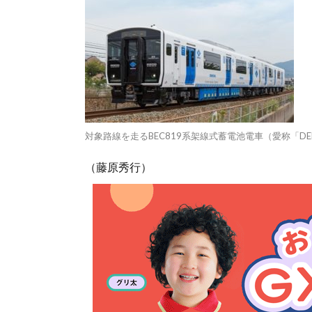
対象路線を走るBEC819系架線式蓄電池電車（愛称「DE
（藤原秀行）