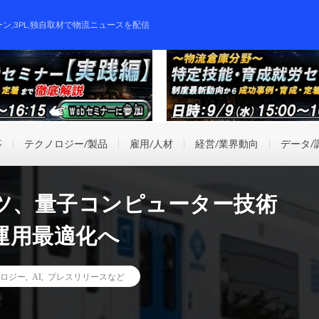
ーン,3PL,独自取材で物流ニュースを配信
事
テクノロジー/製品
雇用/人材
経営/業界動向
データ/
ーツ、量子コンピューター技術
運用最適化へ
ロジー
,
AI
,
プレスリリースなど