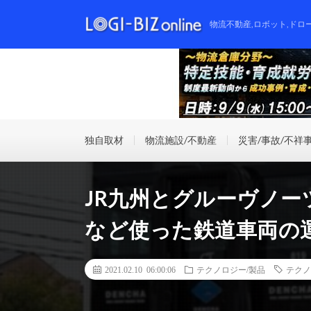
物流不動産,ロボット,ドロ
独自取材
物流施設/不動産
災害/事故/不祥
JR九州とグルーヴノ
など使った鉄道車両の
2021.02.10 06:00:06
テクノロジー/製品
テクノ