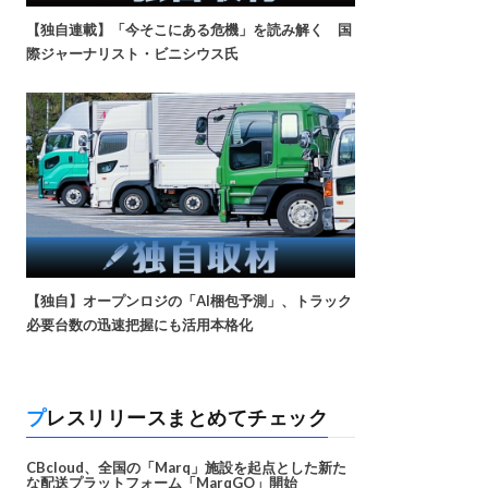
【独自連載】「今そこにある危機」を読み解く 国
際ジャーナリスト・ビニシウス氏
【独自】オープンロジの「AI梱包予測」、トラック
必要台数の迅速把握にも活用本格化
プレスリリースまとめてチェック
CBcloud、全国の「Marq」施設を起点とした新た
な配送プラットフォーム「MarqGO」開始