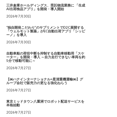
三井倉庫ホールディングス、受託物流業務に 「生成
AI出荷検品アプリ」を開発・導入開始
2026年7月30日
“独自開発こだわり”のサプリメントでD2C展開する
「ウェルモット製薬」がEC自動出荷アプリ「シッピ
ーノ」を導入
2026年7月30日
自動車船の荷役中断を抑制する自動車移動用「スケ
ーター」を開発・導入 ～自力走行できない車両を約
5分で移動可能に～
2026年7月27日
【㈱ハナインターナショナル×星清重機運輸㈱】グ
ループ会社で販売力の更なる強化ねらう
2026年7月27日
東京ミッドタウン八重洲でロボット配送サービスを
本格始動
2026年7月27日