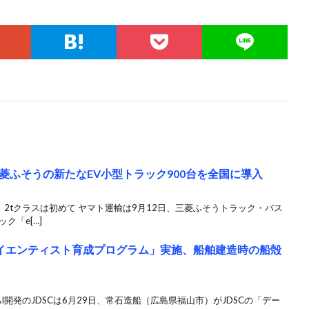
菱ふそうの新たなEV小型トラック900台を全国に導入
、2tクラスは初めて ヤマト運輸は9月12日、三菱ふそうトラック・バス
ク「e[…]
タサイエンティスト育成プログラム」実施、船舶建造時の船殻
I開発のJDSCは6月29日、常⽯造船（広島県福⼭市）がJDSCの「デー