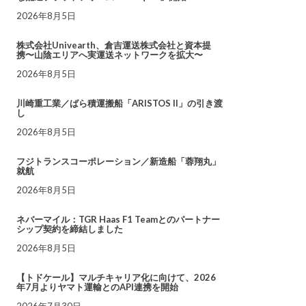
2026年8月5日
株式会社Univearth、倉吉運送株式会社と資本提
携〜山陰エリアへ実運送ネットワークを拡大〜
2026年8月5日
川崎重工業／ばら積運搬船「ARISTOS II」の引き渡
し
2026年8月5日
フジトランスコーポレーション／新造船「蓉翔丸」
就航
2026年8月5日
ネバーマイル：TGR Haas F1 Teamとのパートナー
シップ契約を締結しました
2026年8月5日
【トドケール】マルチキャリア化に向けて、2026
年7月よりヤマト運輸とのAPI連携を開始
2026年7月30日