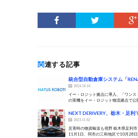
関連する記事
統合型自動倉庫システム「REN
2024.10.10
イー・ロジット拠点に導入、「ワンストッ
の実機をイー・ロジット物流拠点で公開 
NEXT DERIVERY、栃木
2023.11.02
災害時の物資輸送も視野 栃木県足利市と
11月1日、同市の三和地区で10月28日[