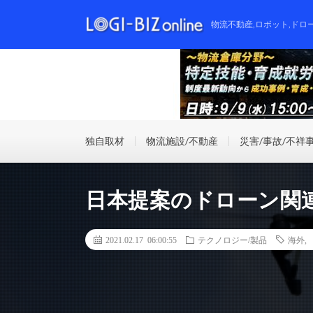
物流不動産,ロボット,ドロ
独自取材
物流施設/不動産
災害/事故/不祥
日本提案のドローン関連
2021.02.17 06:00:55
テクノロジー/製品
海外
,