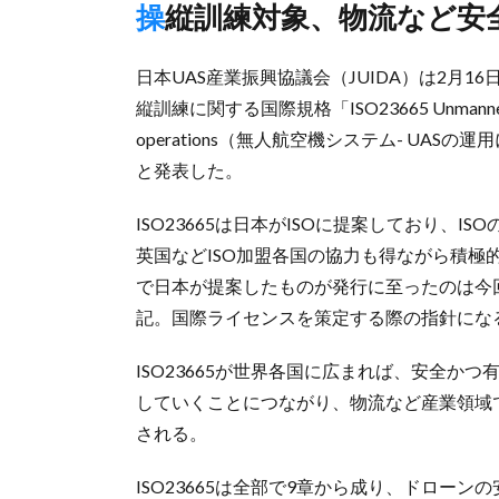
操縦訓練対象、物流など
日本UAS産業振興協議会（JUIDA）は2月
縦訓練に関する国際規格「ISO23665 Unmanned aircraft
operations（無人航空機システム- UA
と発表した。
ISO23665は日本がISOに提案しており、I
英国などISO加盟各国の協力も得ながら積
で日本が提案したものが発行に至ったのは今
記。国際ライセンスを策定する際の指針にな
ISO23665が世界各国に広まれば、安全
していくことにつながり、物流など産業領域
される。
ISO23665は全部で9章から成り、ドロー