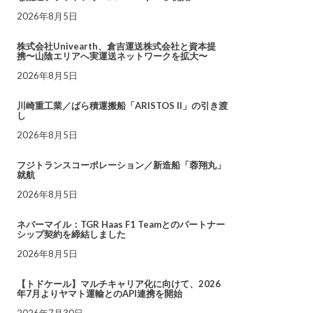
2026年8月5日
株式会社Univearth、倉吉運送株式会社と資本提
携〜山陰エリアへ実運送ネットワークを拡大〜
2026年8月5日
川崎重工業／ばら積運搬船「ARISTOS II」の引き渡
し
2026年8月5日
フジトランスコーポレーション／新造船「蓉翔丸」
就航
2026年8月5日
ネバーマイル：TGR Haas F1 Teamとのパートナー
シップ契約を締結しました
2026年8月5日
【トドケール】マルチキャリア化に向けて、2026
年7月よりヤマト運輸とのAPI連携を開始
2026年7月30日