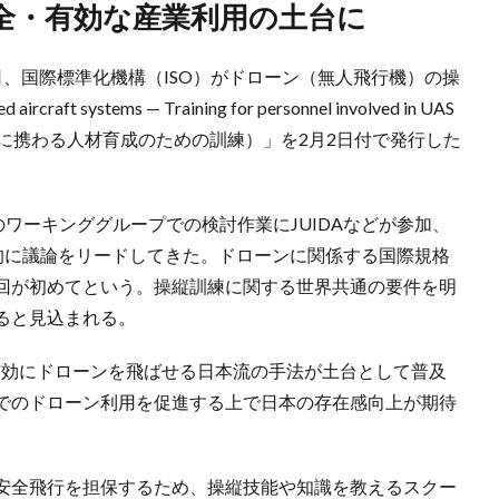
安全・有効な産業利用の土台に
16日、国際標準化機構（ISO）がドローン（無人飛行機）の操
 systems — Training for personnel involved in UAS
Sの運用に携わる人材育成のための訓練）」を2月2日付で発行した
SOのワーキンググループでの検討作業にJUIDAなどが参加、
極的に議論をリードしてきた。ドローンに関係する国際規格
回が初めてという。操縦訓練に関する世界共通の要件を明
ると見込まれる。
かつ有効にドローンを飛ばせる日本流の手法が土台として普及
でのドローン利用を促進する上で日本の存在感向上が期待
ンの安全飛行を担保するため、操縦技能や知識を教えるスクー