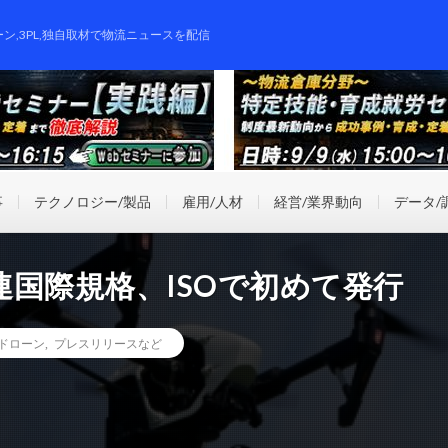
ーン,3PL,独自取材で物流ニュースを配信
事
テクノロジー/製品
雇用/人材
経営/業界動向
データ/
国際規格、ISOで初めて発行
ドローン
,
プレスリリースなど