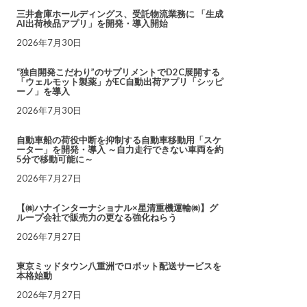
三井倉庫ホールディングス、受託物流業務に 「生成
AI出荷検品アプリ」を開発・導入開始
2026年7月30日
“独自開発こだわり”のサプリメントでD2C展開する
「ウェルモット製薬」がEC自動出荷アプリ「シッピ
ーノ」を導入
2026年7月30日
自動車船の荷役中断を抑制する自動車移動用「スケ
ーター」を開発・導入 ～自力走行できない車両を約
5分で移動可能に～
2026年7月27日
【㈱ハナインターナショナル×星清重機運輸㈱】グ
ループ会社で販売力の更なる強化ねらう
2026年7月27日
東京ミッドタウン八重洲でロボット配送サービスを
本格始動
2026年7月27日