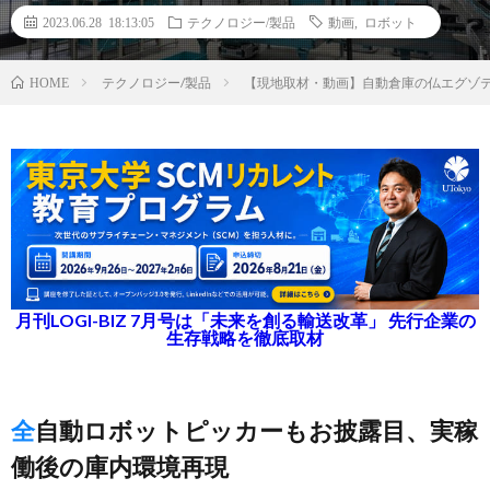
2023.06.28 18:13:05
テクノロジー/製品
動画
,
ロボット
テクノロジー/製品
【現地取材・動画】自動倉庫の仏エグゾ
HOME
月刊LOGI-BIZ 7月号は「未来を創る輸送改革」 先行企業の
生存戦略を徹底取材
全自動ロボットピッカーもお披露目、実稼
働後の庫内環境再現