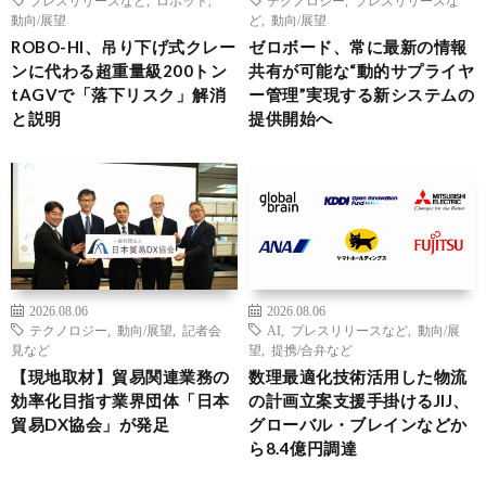
動向/展望
ど
,
動向/展望
ROBO-HI、吊り下げ式クレー
ゼロボード、常に最新の情報
ンに代わる超重量級200トン
共有が可能な“動的サプライヤ
tAGVで「落下リスク」解消
ー管理”実現する新システムの
と説明
提供開始へ
2026.08.06
2026.08.06
テクノロジー
,
動向/展望
,
記者会
AI
,
プレスリリースなど
,
動向/展
見など
望
,
提携/合弁など
【現地取材】貿易関連業務の
数理最適化技術活用した物流
効率化目指す業界団体「日本
の計画立案支援手掛けるJIJ、
貿易DX協会」が発足
グローバル・ブレインなどか
ら8.4億円調達