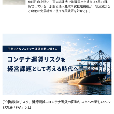
信頼性向上狙い、実大試験機で確認 国土交通省は6月24日、
所管している一般財団法人免震研究推進機構が、物流施設な
ど建物の免震構造に使う免震装置を対象と[…]
[PR]地政学リスク、港湾混雑…コンテナ運賃の変動リスクへの新しいヘッ
ジ方法「FFA」とは