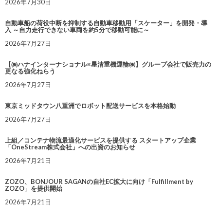
2026年7月30日
自動車船の荷役中断を抑制する自動車移動用「スケーター」を開発・導
入 ～自力走行できない車両を約5分で移動可能に～
2026年7月27日
【㈱ハナインターナショナル×星清重機運輸㈱】グループ会社で販売力の
更なる強化ねらう
2026年7月27日
東京ミッドタウン八重洲でロボット配送サービスを本格始動
2026年7月27日
上組／コンテナ物流最適化サービスを提供する スタートアップ企業
「OneStream株式会社」への出資のお知らせ
2026年7月21日
ZOZO、BONJOUR SAGANの自社EC拡大に向け「Fulfillment by
ZOZO」を提供開始
2026年7月21日