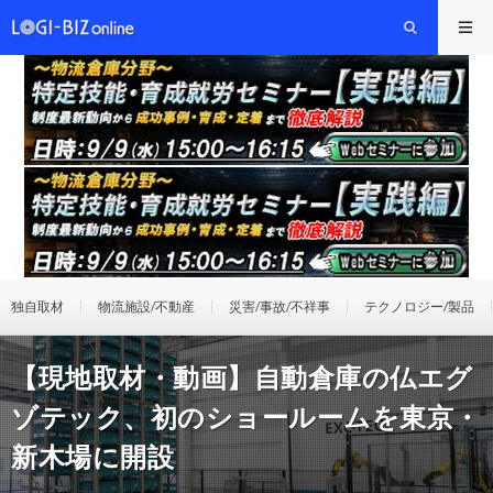
独自取材
物流施設/不動産
災害/事故/不祥事
テクノロジー/製品
【現地取材・動画】自動倉庫の仏エグ
ゾテック、初のショールームを東京・
新木場に開設