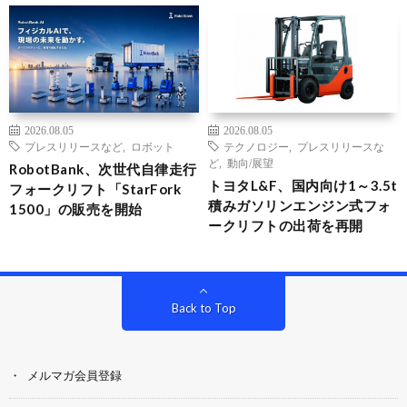
2026.08.05
2026.08.05
プレスリリースなど
,
ロボット
テクノロジー
,
プレスリリースな
ど
,
動向/展望
RobotBank、次世代自律走行
トヨタL&F、国内向け1～3.5t
フォークリフト「StarFork
積みガソリンエンジン式フォ
1500」の販売を開始
ークリフトの出荷を再開
Back to Top
メルマガ会員登録