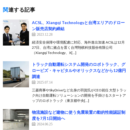
関連する記事
ACSL、Xiangqi Technologyと台湾エリアのドロー
ン販売店契約締結
2023.12.28
経済安全保障や環境配慮に対応、海外進出加速 ACSLは12月
27日、台湾に拠点を置く台灣翔棋科技股份有限公司
（Xiangqi Technology、X[…]
トラック自動運転システム開発のロボトラック、グ
ロービズ・キャピタルやオリックスなどから12億円
調達
2025.07.14
三菱商事やSkyDriveなど出身の羽賀氏がCEO就任 大型トラッ
ク向け自動運転ソリューションの開発を手掛けるスタートア
ップのロボトラック（東京都中央[…]
物流施設など建物に使う免震装置の動的性能認証制
度を7月1日開始へ
2024.06.25