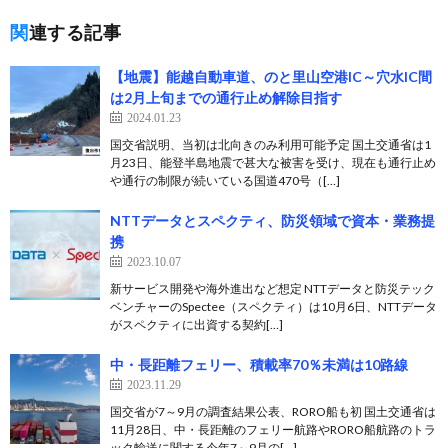
関連する記事
【地震】能越自動車道、のと里山空港IC～穴水IC間
は2月上旬までの通行止め解除目指す
2024.01.23
国交省説明、当初は北向きのみ利用可能予定 国土交通省は1
月23日、能登半島地震で甚大な被害を受け、現在も通行止め
や通行の制限が続いている国道470号（[…]
NTTデータとスペクティ、防災領域で資本・業務提
携
2023.10.07
新サービス開発や海外進出など想定 NTTデータと防災テック
ベンチャーのSpectee（スペクティ）は10月6日、NTTデータ
がスペクティに出資する契約[…]
中・長距離フェリー、積載率70％未満は10路線
2023.11.29
国交省が7～9月の調査結果公表、RORO船も初 国土交通省は
11月28日、中・長距離のフェリー航路やRORO船航路のトラ
ック輸送に関する今年7～9月の[…]