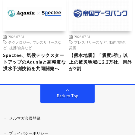
2026.07.31
2026.07.31
テクノロジー
,
プレスリリースな
プレスリリースなど
,
動向/展望
,
ど
,
提携/合弁など
災害
Spectee、気候テックスター
【熊本地震】「震度5強」以
トアップのAquniaと高精度な
上の被災地域に2.2万社、県外
洪水予測技術を共同開発へ
が2割
Back to Top
メルマガ会員登録
プライバシーポリシー