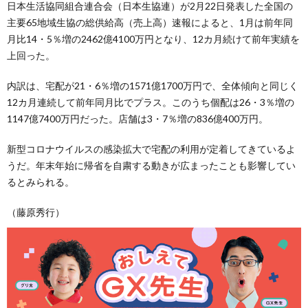
日本生活協同組合連合会（日本生協連）が2月22日発表した全国の
主要65地域生協の総供給高（売上高）速報によると、1月は前年同
月比14・5％増の2462億4100万円となり、12カ月続けて前年実績を
上回った。
内訳は、宅配が21・6％増の1571億1700万円で、全体傾向と同じく
12カ月連続して前年同月比でプラス。このうち個配は26・3％増の
1147億7400万円だった。店舗は3・7％増の836億400万円。
新型コロナウイルスの感染拡大で宅配の利用が定着してきているよ
うだ。年末年始に帰省を自粛する動きが広まったことも影響してい
るとみられる。
（藤原秀行）