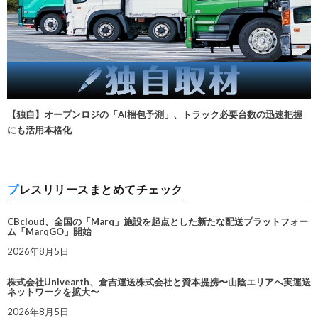
【独自】オープンロジの「AI梱包予測」、トラック必要台数の迅速把握
にも活用本格化
プレスリリースまとめてチェック
CBcloud、全国の「Marq」施設を起点とした新たな配送プラットフォー
ム「MarqGO」開始
2026年8月5日
株式会社Univearth、倉吉運送株式会社と資本提携〜山陰エリアへ実運送
ネットワークを拡大〜
2026年8月5日