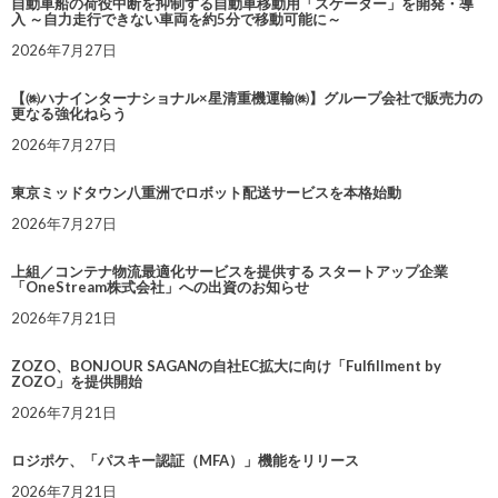
自動車船の荷役中断を抑制する自動車移動用「スケーター」を開発・導
入 ～自力走行できない車両を約5分で移動可能に～
2026年7月27日
【㈱ハナインターナショナル×星清重機運輸㈱】グループ会社で販売力の
更なる強化ねらう
2026年7月27日
東京ミッドタウン八重洲でロボット配送サービスを本格始動
2026年7月27日
上組／コンテナ物流最適化サービスを提供する スタートアップ企業
「OneStream株式会社」への出資のお知らせ
2026年7月21日
ZOZO、BONJOUR SAGANの自社EC拡大に向け「Fulfillment by
ZOZO」を提供開始
2026年7月21日
ロジポケ、「パスキー認証（MFA）」機能をリリース
2026年7月21日