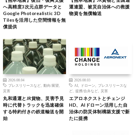
へ高精度3次元点群データと
運連盟、被災自治体への救援
Google Photorealistic 3D
物資を無償輸送
Tilesを活用した空間情報を無
償提供
2026.08.04
2026.08.03
プレスリリースなど
,
動向/展望
,
AI
,
ドローン
,
プレスリリースな
災害
ど
,
提携/合弁など
,
災害
丸和通運とJR貨物、災害予見
エアロネクストとチェンジ
時に代替トラックを迅速確保
HD、AIドローン活用した自
する特約付きの鉄道輸送を開
治体の防災体制構築支援で新
始
たに提携