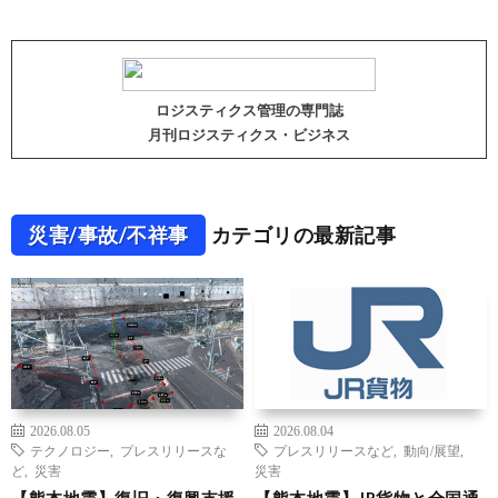
ロジスティクス管理の専門誌
月刊ロジスティクス・ビジネス
災害/事故/不祥事
カテゴリの最新記事
2026.08.05
2026.08.04
テクノロジー
,
プレスリリースな
プレスリリースなど
,
動向/展望
,
ど
,
災害
災害
【熊本地震】復旧・復興支援
【熊本地震】JR貨物と全国通