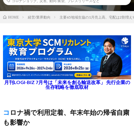
コロナショック
,
災害
,
動向/展望
,
プレスリリースなど
経営/業界動向
主要65地域生協の1月売上高、宅配は2割増え
HOME
月刊LOGI-BIZ 7月号は「未来を創る輸送改革」 先行企業の
生存戦略を徹底取材
コロナ禍で利用定着、年末年始の帰省自粛
も影響か