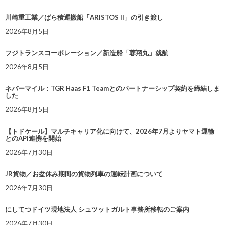
川崎重工業／ばら積運搬船「ARISTOS II」の引き渡し
2026年8月5日
フジトランスコーポレーション／新造船「蓉翔丸」就航
2026年8月5日
ネバーマイル：TGR Haas F1 Teamとのパートナーシップ契約を締結しま
した
2026年8月5日
【トドケール】マルチキャリア化に向けて、2026年7月よりヤマト運輸
とのAPI連携を開始
2026年7月30日
JR貨物／お盆休み期間の貨物列車の運転計画について
2026年7月30日
にしてつドイツ現地法人 シュツットガルト事務所移転のご案内
2026年7月30日