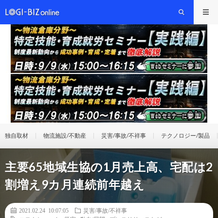
独自取材
物流施設/不動産
災害/事故/不祥事
テクノロジー/製品
主要65地域生協の1月売上高、宅配は2
割増え9カ月連続前年越え
2021.02.24 10:07:05
災害/事故/不祥事