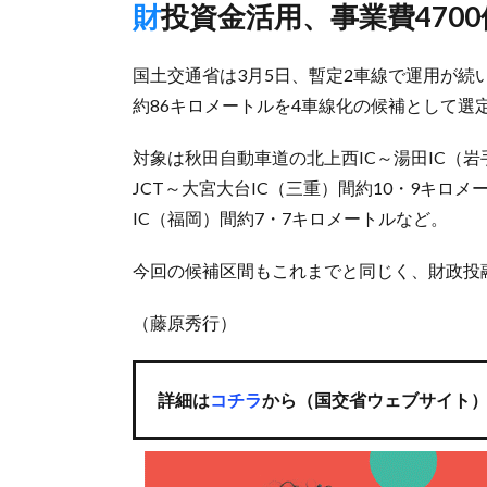
財投資金活用、事業費470
国土交通省は3月5日、暫定2車線で運用が続
約86キロメートルを4車線化の候補として選
対象は秋田自動車道の北上西IC～湯田IC（
JCT～大宮大台IC（三重）間約10・9キロ
IC（福岡）間約7・7キロメートルなど。
今回の候補区間もこれまでと同じく、財政投融
（藤原秀行）
詳細は
コチラ
から（国交省ウェブサイト