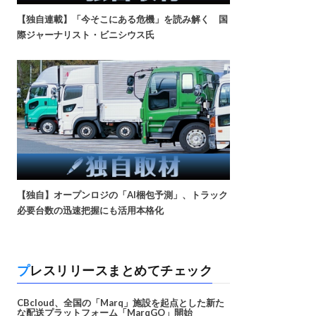
【独自連載】「今そこにある危機」を読み解く 国
際ジャーナリスト・ビニシウス氏
【独自】オープンロジの「AI梱包予測」、トラック
必要台数の迅速把握にも活用本格化
プレスリリースまとめてチェック
CBcloud、全国の「Marq」施設を起点とした新た
な配送プラットフォーム「MarqGO」開始