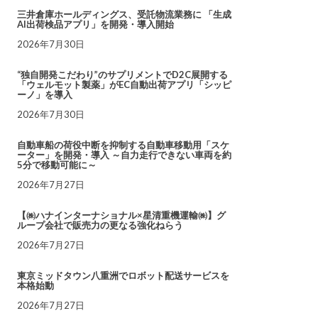
三井倉庫ホールディングス、受託物流業務に 「生成
AI出荷検品アプリ」を開発・導入開始
2026年7月30日
“独自開発こだわり”のサプリメントでD2C展開する
「ウェルモット製薬」がEC自動出荷アプリ「シッピ
ーノ」を導入
2026年7月30日
自動車船の荷役中断を抑制する自動車移動用「スケ
ーター」を開発・導入 ～自力走行できない車両を約
5分で移動可能に～
2026年7月27日
【㈱ハナインターナショナル×星清重機運輸㈱】グ
ループ会社で販売力の更なる強化ねらう
2026年7月27日
東京ミッドタウン八重洲でロボット配送サービスを
本格始動
2026年7月27日