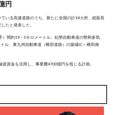
0億円
いている高速道路のうち、新たに全国の計14カ所、総延長
定したと発表した。
岩手）間約19・5キロメートル、紀勢自動車道の勢和多気
メートル、東九州自動車道（椎田道路）の築城IC～椎田南
資資金を活用し、事業費4700億円を投じる計画。
）