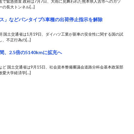
送で緊急措置 政府は7月7日、大雨に見舞われた熊本県人吉市へのガソ
の長大トンネル[…]
ス」などバンタイプ5車種の出荷停止指示を解除
 国土交通省は1月19日、ダイハツ工業が新車の安全性に関する国の試
、不正行為の[…]
2.5倍の5140kmに拡充へ
ど 国土交通省は9月15日、社会資本整備審議会道路分科会基本政策部
愛大学経済学[…]