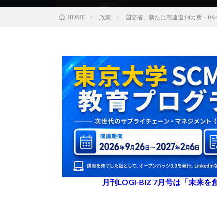
政策
国交省、新たに高速道14カ所・8
HOME
月刊LOGI-BIZ 7月号は「未