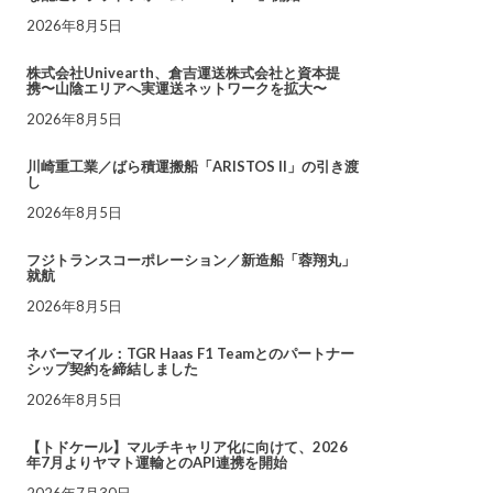
2026年8月5日
株式会社Univearth、倉吉運送株式会社と資本提
携〜山陰エリアへ実運送ネットワークを拡大〜
2026年8月5日
川崎重工業／ばら積運搬船「ARISTOS II」の引き渡
し
2026年8月5日
フジトランスコーポレーション／新造船「蓉翔丸」
就航
2026年8月5日
ネバーマイル：TGR Haas F1 Teamとのパートナー
シップ契約を締結しました
2026年8月5日
【トドケール】マルチキャリア化に向けて、2026
年7月よりヤマト運輸とのAPI連携を開始
2026年7月30日