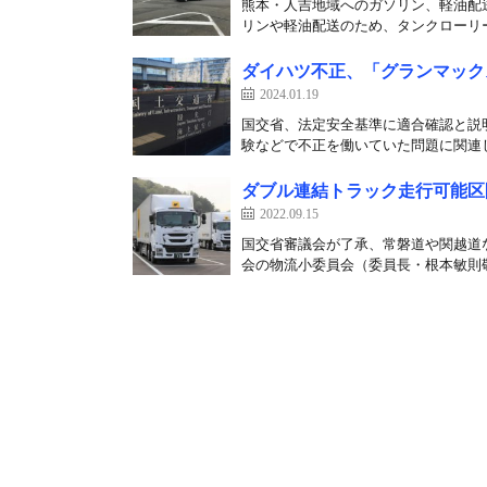
熊本・人吉地域へのガソリン、軽油配
リンや軽油配送のため、タンクローリー
ダイハツ不正、「グランマック
2024.01.19
国交省、法定安全基準に適合確認と説明
験などで不正を働いていた問題に関連し
ダブル連結トラック走行可能区間、
2022.09.15
国交省審議会が了承、常磐道や関越道な
会の物流小委員会（委員長・根本敏則敬