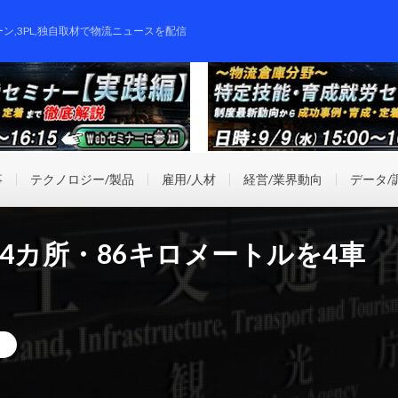
ーン,3PL,独自取材で物流ニュースを配信
事
テクノロジー/製品
雇用/人材
経営/業界動向
データ/
4カ所・86キロメートルを4車