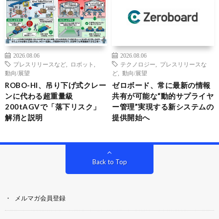
2026.08.06
2026.08.06
プレスリリースなど
,
ロボット
,
テクノロジー
,
プレスリリースな
動向/展望
ど
,
動向/展望
ROBO-HI、吊り下げ式クレー
ゼロボード、常に最新の情報
ンに代わる超重量級
共有が可能な“動的サプライヤ
200tAGVで「落下リスク」
ー管理”実現する新システムの
解消と説明
提供開始へ
Back to Top
メルマガ会員登録