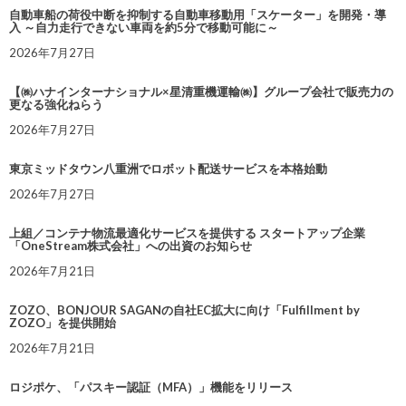
自動車船の荷役中断を抑制する自動車移動用「スケーター」を開発・導
入 ～自力走行できない車両を約5分で移動可能に～
2026年7月27日
【㈱ハナインターナショナル×星清重機運輸㈱】グループ会社で販売力の
更なる強化ねらう
2026年7月27日
東京ミッドタウン八重洲でロボット配送サービスを本格始動
2026年7月27日
上組／コンテナ物流最適化サービスを提供する スタートアップ企業
「OneStream株式会社」への出資のお知らせ
2026年7月21日
ZOZO、BONJOUR SAGANの自社EC拡大に向け「Fulfillment by
ZOZO」を提供開始
2026年7月21日
ロジポケ、「パスキー認証（MFA）」機能をリリース