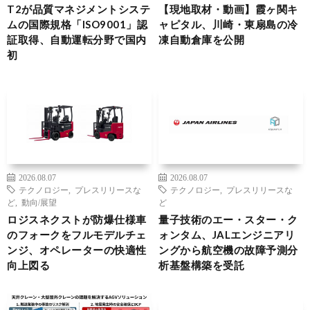
T2が品質マネジメントシステ
【現地取材・動画】霞ヶ関キ
ムの国際規格「ISO9001」認
ャピタル、川崎・東扇島の冷
証取得、自動運転分野で国内
凍自動倉庫を公開
初
2026.08.07
2026.08.07
テクノロジー
,
プレスリリースな
テクノロジー
,
プレスリリースな
ど
,
動向/展望
ど
ロジスネクストが防爆仕様車
量子技術のエー・スター・ク
のフォークをフルモデルチェ
ォンタム、JALエンジニアリ
ンジ、オペレーターの快適性
ングから航空機の故障予測分
向上図る
析基盤構築を受託