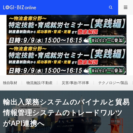
独自取材
物流施設/不動産
災害/事故/不祥事
テクノロジー/製品
輸出入業務システムのバイナルと貿易
情報管理システムのトレードワルツ
がAPI連携へ