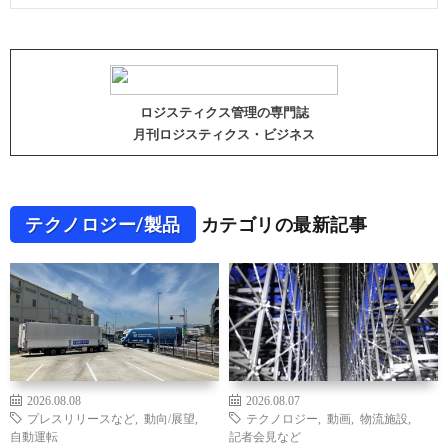
ロジスティクス管理の専門誌
月刊ロジスティクス・ビジネス
テクノロジー/製品
カテゴリの最新記事
2026.08.08
2026.08.07
プレスリリースなど
,
動向/展望
,
テクノロジー
,
動画
,
物流施設
,
自動運転
記者会見など