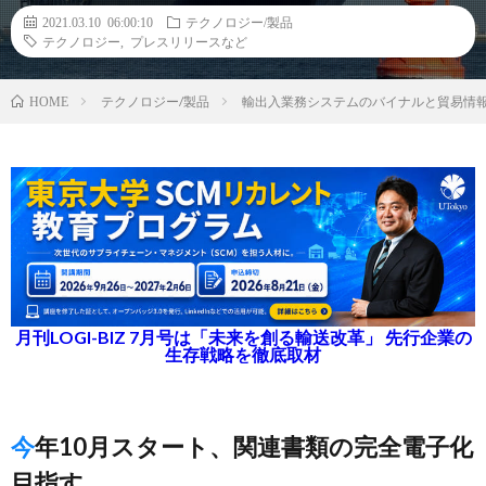
2021.03.10 06:00:10
テクノロジー/製品
テクノロジー
,
プレスリリースなど
テクノロジー/製品
輸出入業務システムのバイナルと貿易情報
HOME
月刊LOGI-BIZ 7月号は「未来を創る輸送改革」 先行企業の
生存戦略を徹底取材
今年10月スタート、関連書類の完全電子化
目指す