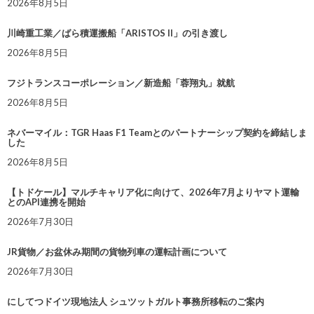
2026年8月5日
川崎重工業／ばら積運搬船「ARISTOS II」の引き渡し
2026年8月5日
フジトランスコーポレーション／新造船「蓉翔丸」就航
2026年8月5日
ネバーマイル：TGR Haas F1 Teamとのパートナーシップ契約を締結しま
した
2026年8月5日
【トドケール】マルチキャリア化に向けて、2026年7月よりヤマト運輸
とのAPI連携を開始
2026年7月30日
JR貨物／お盆休み期間の貨物列車の運転計画について
2026年7月30日
にしてつドイツ現地法人 シュツットガルト事務所移転のご案内