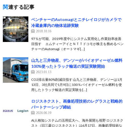
関連する記事
ベンチャーのAutomagiとニチレイロジがカメラで
冷蔵倉庫内の物体追跡実験
2018.10.16
97％が可能、2019年度中にシステム実用化し作業効率改善
目指す エムティーアイとＮＴＴドコモが株主を務めるベン
チャーのAutomagi（オートマギ[…]
山九と三井物産、デンソーがバイオディーゼル燃料
100%使ったトラック輸送の実証実験開始
2023.01.13
CO2排出量80%削減目指す 山九と三井物産、デンソーは1月
13日、3社共同で1月9日に100％バイオディーゼル燃料を使
用したトラック輸送の実証実験を[…]
ロジスネクスト、画像処理技術のレグラスと戦略的
パートナーシップ締結
2026.06.19
AI人検知システムの活用拡大へ、海外展開も視野 ロジスネク
スト（旧三菱ロジスネクスト）は6月17日、画像処理技術な