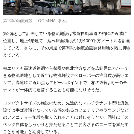
第1弾の物流施設「LOGIMINAL厚木」
第2弾として計画している物流施設は常磐自動車道の柏ICの近隣に
位置し、地上4階建て、延べ床面積は約1万4000平方メートルを計画
している。さらに、その周辺で第3弾の物流施設開発用地を既に押さ
えている。
柏エリアも高速道路網で首都圏や東北地方などを広範囲にカバーで
きる物流適地として近年は物流施設デベロッパーの注目度が高いエ
リア。高速ICに近い点もアピールポイントで、柏の2棟は同一のテ
ナントが一体的に運営することも可能になりそうだ。
コンパクトサイズの施設のため、先進的なマルチテナント型物流施
設では半ば常識となっている感のあるカフェテリアやラウンジなど
のアメニティー施設を取り入れることは難しそうだが、同社は「ス
ペック自体をしっかりと持たせることでお客さまのニーズを満たす
ことが可能」と期待している。