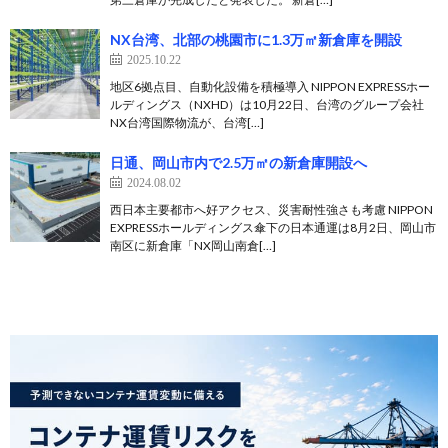
NX台湾、北部の桃園市に1.3万㎡新倉庫を開設
2025.10.22
地区6拠点目、自動化設備を積極導入 NIPPON EXPRESSホー
ルディングス（NXHD）は10月22日、台湾のグループ会社
NX台湾国際物流が、台湾[…]
日通、岡山市内で2.5万㎡の新倉庫開設へ
2024.08.02
西日本主要都市へ好アクセス、災害耐性強さも考慮 NIPPON
EXPRESSホールディングス傘下の日本通運は8月2日、岡山市
南区に新倉庫「NX岡山南倉[…]