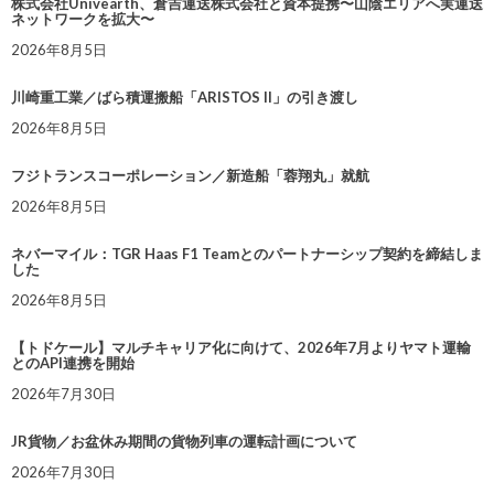
株式会社Univearth、倉吉運送株式会社と資本提携〜山陰エリアへ実運送
ネットワークを拡大〜
2026年8月5日
川崎重工業／ばら積運搬船「ARISTOS II」の引き渡し
2026年8月5日
フジトランスコーポレーション／新造船「蓉翔丸」就航
2026年8月5日
ネバーマイル：TGR Haas F1 Teamとのパートナーシップ契約を締結しま
した
2026年8月5日
【トドケール】マルチキャリア化に向けて、2026年7月よりヤマト運輸
とのAPI連携を開始
2026年7月30日
JR貨物／お盆休み期間の貨物列車の運転計画について
2026年7月30日