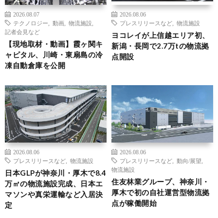
2026.08.07
2026.08.06
テクノロジー
,
動画
,
物流施設
,
プレスリリースなど
,
物流施設
記者会見など
ヨコレイが上信越エリア初、
【現地取材・動画】霞ヶ関キ
新潟・長岡で2.7万tの物流拠
ャピタル、川崎・東扇島の冷
点開設
凍自動倉庫を公開
2026.08.06
2026.08.06
プレスリリースなど
,
物流施設
プレスリリースなど
,
動向/展望
,
物流施設
日本GLPが神奈川・厚木で8.4
住友林業グループ、神奈川・
万㎡の物流施設完成、日本エ
厚木で初の自社運営型物流拠
マソンや真栄運輸など入居決
点が稼働開始
定