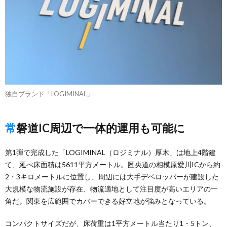
独自ブランド「LOGIMINAL」
常磐道IC周辺で一体的運用も可能に
第1弾で完成した「LOGIMINAL（ロジミナル）厚木」は地上4階建
て、延べ床面積は5611平方メートル。圏央道の相模原愛川ICから約
2・3キロメートルに位置し、周辺には大手デベロッパーが建設した
大規模な物流施設が存在、物流適地として注目度が高いエリアの一
角だ。関東を広範囲でカバーできる好立地が強みとなっている。
コンパクトサイズだが、床荷重は1平方メートル当たり1・5トン、