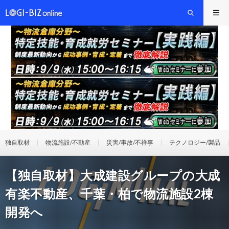
独自取材
物流施設/不動産
災害/事故/不祥事
テクノロジー/製品
【独自取材】大成建設グループの大成
有楽不動産、千葉・柏で物流施設2棟
開発へ