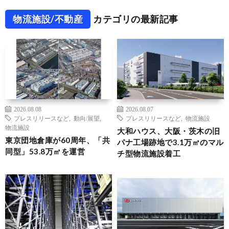
物流施設/不動産
カテゴリの最新記事
2026.08.08
2026.08.07
プレスリリースなど
,
動向/展望
,
プレスリリースなど
,
物流施設
物流施設
大和ハウス、大阪・茨木の旧
東京団地倉庫が60周年、「共
パナ工場跡地で3.1万㎡のマル
同型」53.8万㎡を運営
チ型物流施設着工