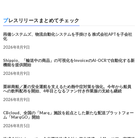
プレスリリースまとめてチェック
両備システムズ、物流自動化システムを手掛ける 株式会社APTを子会社
化
2026年8月9日
Shippio、「輸送中の商品」の可視化をInvoiceのAI-OCRで自動化する新
機能を提供開始
2026年8月9日
栗林商船／夏の安全運航を支えるため熱中症対策を強化。今年から船員
への飲料配布を開始、4年目となるファン付き作業服の支給も継続
2026年8月9日
CBcloud、全国の「Marq」施設を起点とした新たな配送プラットフォー
ム「MarqGO」開始
2026年8月5日