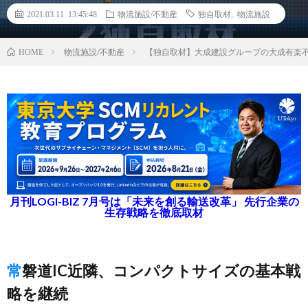
2021.03.11 13:45:48
物流施設/不動産
独自取材
,
物流施設
物流施設/不動産
【独自取材】大成建設グループの大成有楽
HOME
月刊LOGI-BIZ 7月号は「未来を創る輸送改革」 先行企業の
生存戦略を徹底取材
常磐道IC近隣、コンパクトサイズの基本戦
略を継続