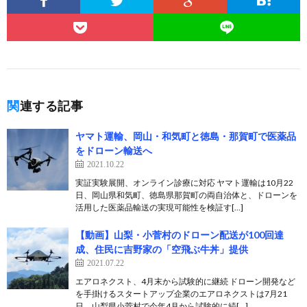
関連する記事
ヤマト運輸、岡山・和気町と徳島・那賀町で医薬品
をドローン輸送へ
2021.10.22
実証実験展開、オンライン診療に対応 ヤマト運輸は10月22
日、岡山県和気町、徳島県那賀町の両自治体と、ドローンを
活用した医薬品輸送の実現可能性を検証す[…]
【動画】山梨・小菅村のドローン配送が100回達
成、住民に吉野家の「空飛ぶ牛丼」提供
2021.07.22
エアロネクスト、4月末から試験的に継続 ドローン開発など
を手掛けるスタートアップ企業のエアロネクストは7月21
日、山梨県小菅村で今年4月から試験的に続[…]