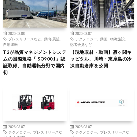
2026.08.08
2026.08.07
プレスリリースなど
,
動向/展望
,
テクノロジー
,
動画
,
物流施設
,
自動運転
記者会見など
T2が品質マネジメントシステ
【現地取材・動画】霞ヶ関キ
ムの国際規格「ISO9001」認
ャピタル、川崎・東扇島の冷
証取得、自動運転分野で国内
凍自動倉庫を公開
初
2026.08.07
2026.08.07
テクノロジー
,
プレスリリースな
テクノロジー
,
プレスリリースな