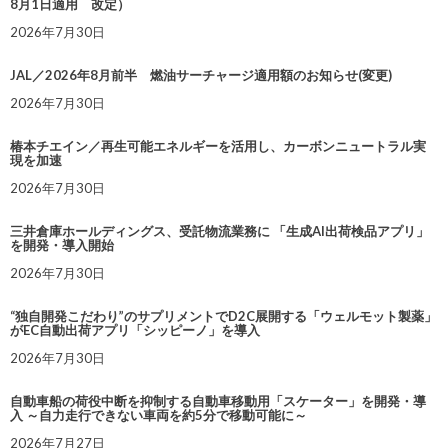
8月1日適用 改定）
2026年7月30日
JAL／2026年8月前半 燃油サーチャージ適用額のお知らせ(変更)
2026年7月30日
椿本チエイン／再生可能エネルギーを活用し、カーボンニュートラル実
現を加速
2026年7月30日
三井倉庫ホールディングス、受託物流業務に 「生成AI出荷検品アプリ」
を開発・導入開始
2026年7月30日
“独自開発こだわり”のサプリメントでD2C展開する「ウェルモット製薬」
がEC自動出荷アプリ「シッピーノ」を導入
2026年7月30日
自動車船の荷役中断を抑制する自動車移動用「スケーター」を開発・導
入 ～自力走行できない車両を約5分で移動可能に～
2026年7月27日