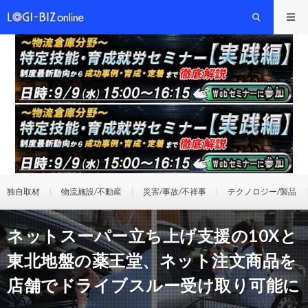
独自取材
物流施設/不動産
災害/事故/不祥事
テクノロジー/製品
ネットスーパー立ち上げ支援の10Xと
東北地盤の薬王堂、ネット注文商品を
店舗でドライブスルー受け取り可能に