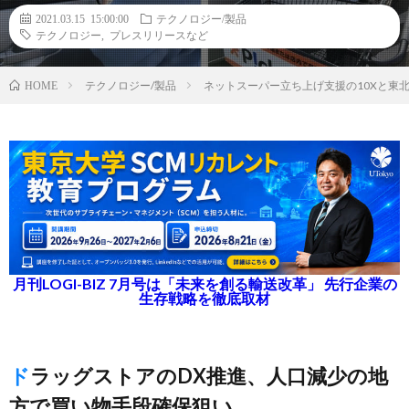
2021.03.15 15:00:00
テクノロジー/製品
テクノロジー
,
プレスリリースなど
テクノロジー/製品
ネットスーパー立ち上げ支援の10Xと東
HOME
月刊LOGI-BIZ 7月号は「未来を創る輸送改革」 先行企業の
生存戦略を徹底取材
ドラッグストアのDX推進、人口減少の地
方で買い物手段確保狙い