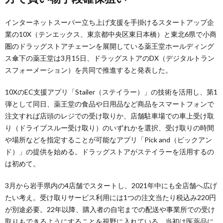
インターネットスーパー立ち上げ支援を手掛けるスタートアップ企
業の10X（テンエックス、東京都中央区東日本橋）と東北6県で小商
圏のドラッグストアチェーンを展開している薬王堂ホールディング
ス傘下の薬王堂は3月15日、ドラッグストアのDX（デジタルトラン
スフォーメーション）を共同で推進すると発表した。
10XのEC支援アプリ「Stailer（ステイラー）」の技術を活用し、第1
弾として同日、薬王堂の食品や日用品など商品をスマートフォンで
注文すれば店頭のレジでの受け取りか、店舗駐車場での車上受け取
り（ドライブスルー受け取り）のいずれかを選択、受け取りの時間
や場所などを指定することが可能なアプリ「Pick and（ピックアン
ド）」の提供を始める。ドラッグストアがステイラーを活用するの
は初めて。
3月から岩手県内の4店舗でスタートし、2021年中にも全店舗へ広げ
たい考え。受け取りサービス利用には1つの注文当たり税込み220円
が別途必要。22年以降、購入者の自宅までの配送や事業所での受け
取りもできるようにすることを視野に入れている。当初は医薬品に