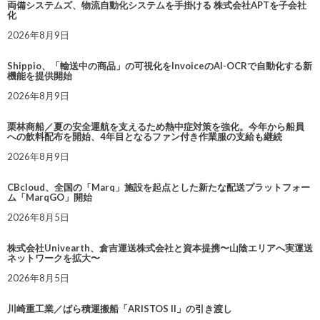
両備システムズ、物流自動化システムを手掛ける 株式会社APTを子会社
化
2026年8月9日
Shippio、「輸送中の商品」の可視化をInvoiceのAI-OCRで自動化する新
機能を提供開始
2026年8月9日
栗林商船／夏の安全運航を支えるため熱中症対策を強化。今年から船員
への飲料配布を開始、4年目となるファン付き作業服の支給も継続
2026年8月9日
CBcloud、全国の「Marq」施設を起点とした新たな配送プラットフォー
ム「MarqGO」開始
2026年8月5日
株式会社Univearth、倉吉運送株式会社と資本提携〜山陰エリアへ実運送
ネットワークを拡大〜
2026年8月5日
川崎重工業／ばら積運搬船「ARISTOS II」の引き渡し