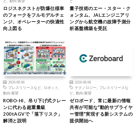
ど
,
動向/展望
ど
ロジスネクストが防爆仕様車
量子技術のエー・スター・ク
のフォークをフルモデルチェ
ォンタム、JALエンジニアリ
ンジ、オペレーターの快適性
ングから航空機の故障予測分
向上図る
析基盤構築を受託
2026.08.06
2026.08.06
プレスリリースなど
,
ロボット
,
テクノロジー
,
プレスリリースな
動向/展望
ど
,
動向/展望
ROBO-HI、吊り下げ式クレー
ゼロボード、常に最新の情報
ンに代わる超重量級
共有が可能な“動的サプライヤ
200tAGVで「落下リスク」
ー管理”実現する新システムの
解消と説明
提供開始へ