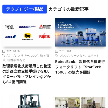
テクノロジー/製品
カテゴリの最新記事
2026.08.06
2026.08.05
AI
,
プレスリリースなど
,
動向/展
プレスリリースなど
,
ロボット
望
,
提携/合弁など
RobotBank、次世代自律走行
数理最適化技術活用した物流
フォークリフト「StarFork
の計画立案支援手掛けるJIJ、
1500」の販売を開始
グローバル・ブレインなどか
ら8.4億円調達