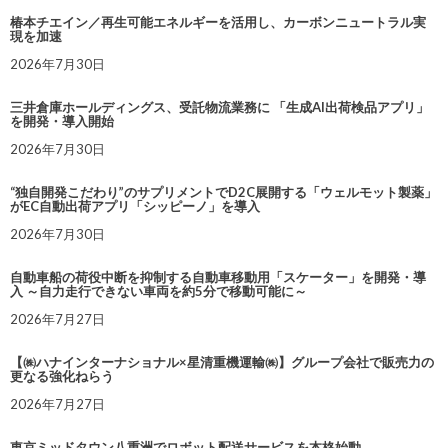
椿本チエイン／再生可能エネルギーを活用し、カーボンニュートラル実
現を加速
2026年7月30日
三井倉庫ホールディングス、受託物流業務に 「生成AI出荷検品アプリ」
を開発・導入開始
2026年7月30日
“独自開発こだわり”のサプリメントでD2C展開する「ウェルモット製薬」
がEC自動出荷アプリ「シッピーノ」を導入
2026年7月30日
自動車船の荷役中断を抑制する自動車移動用「スケーター」を開発・導
入 ～自力走行できない車両を約5分で移動可能に～
2026年7月27日
【㈱ハナインターナショナル×星清重機運輸㈱】グループ会社で販売力の
更なる強化ねらう
2026年7月27日
東京ミッドタウン八重洲でロボット配送サービスを本格始動