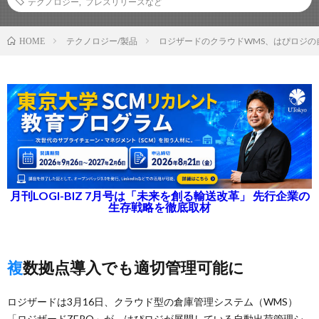
テクノロジー
,
プレスリリースなど
テクノロジー/製品
ロジザードのクラウドWMS、はぴロジの
HOME
月刊LOGI-BIZ 7月号は「未来を創る輸送改革」 先行企業の
生存戦略を徹底取材
複数拠点導入でも適切管理可能に
ロジザードは3月16日、クラウド型の倉庫管理システム（WMS）
「ロジザードZERO」が、はぴロジが展開している自動出荷管理シ