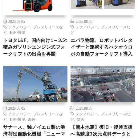
2026.08.05
2026.08.05
テクノロジー
,
プレスリリースな
テクノロジー
,
プレスリリースな
ど
,
動向/展望
ど
トヨタL&F、国内向け1～3.5t
エバラ物流、ロボットパレタ
積みガソリンエンジン式フォ
イザーと連携するハクオウロ
ークリフトの出荷を再開
ボの自動フォークリフト導入
2026.08.05
2026.08.05
テクノロジー
,
プレスリリースな
テクノロジー
,
プレスリリースな
ど
,
動向/展望
,
海外
ど
,
災害
サナース、独ノイエロ製の港
【熊本地震】復旧・復興支援
湾荷役自動化機械「ニューマ
へ高精度3次元点群データと