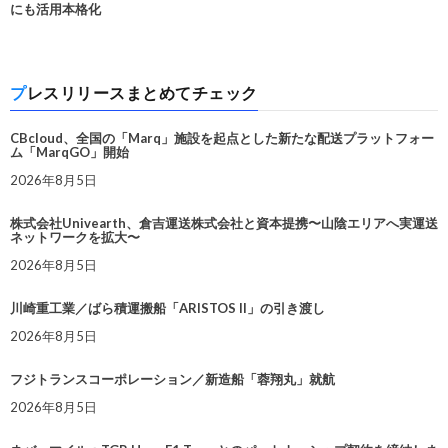
にも活用本格化
プレスリリースまとめてチェック
CBcloud、全国の「Marq」施設を起点とした新たな配送プラットフォー
ム「MarqGO」開始
2026年8月5日
株式会社Univearth、倉吉運送株式会社と資本提携〜山陰エリアへ実運送
ネットワークを拡大〜
2026年8月5日
川崎重工業／ばら積運搬船「ARISTOS II」の引き渡し
2026年8月5日
フジトランスコーポレーション／新造船「蓉翔丸」就航
2026年8月5日