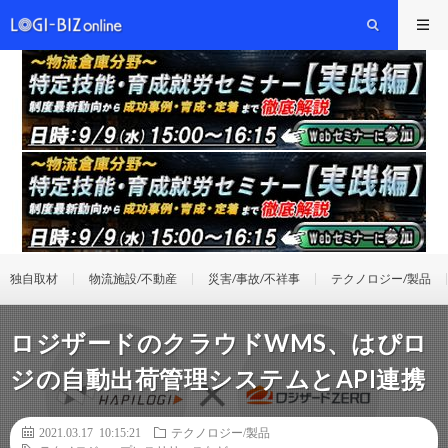
独自取材
物流施設/不動産
災害/事故/不祥事
テクノロジー/製品
ロジザードのクラウドWMS、はぴロ
ジの自動出荷管理システムとAPI連携
2021.03.17 10:15:21
テクノロジー/製品