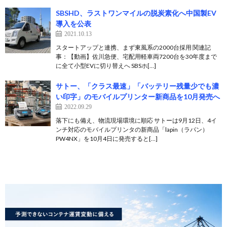
SBSHD、ラストワンマイルの脱炭素化へ中国製EV
導入を公表
2021.10.13
スタートアップと連携、まず東風系の2000台採用 関連記
事：【動画】佐川急便、宅配用軽車両7200台を30年度まで
に全て小型EVに切り替えへ SBSホ[…]
サトー、「クラス最速」「バッテリー残量少でも濃
い印字」のモバイルプリンター新商品を10月発売へ
2022.09.29
落下にも備え、物流現場環境に順応 サトーは9月12日、4イ
ンチ対応のモバイルプリンタの新商品「lapin（ラパン）
PW4NX」を10月4日に発売すると[…]