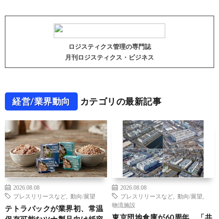
ロジスティクス管理の専門誌
月刊ロジスティクス・ビジネス
経営/業界動向
カテゴリの最新記事
2026.08.08
2026.08.08
プレスリリースなど
,
動向/展望
プレスリリースなど
,
動向/展望
,
物流施設
テトラパックが業界初、常温
東京団地倉庫が60周年、「共
保存可能なツナ製品向け紙容