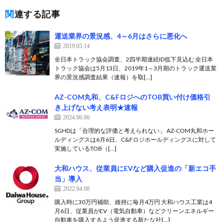
関連する記事
運送業界の景況感、4～6月はさらに悪化へ
2019.05.14
全日本トラック協会調査、2四半期連続ID低下見込む 全日本
トラック協会は5月13日、2019年1～3月期のトラック運送業
界の景況感調査結果（速報）を取[…]
AZ-COM丸和、C&FロジへのTOB買い付け価格引
き上げない考え表明★速報
2024.06.06
SGHDは「合理的な評価と考えられない」 AZ-COM丸和ホー
ルディングスは6月6日、C&Fロジホールディングスに対して
実施しているTOB（[…]
大和ハウス、従業員にEVなど購入促進の「新エコ手
当」導入
2022.04.08
購入時に30万円補助、維持に毎月4万円 大和ハウス工業は4
月6日、従業員がEV（電気自動車）などクリーンエネルギー
自動車を購入するよう促進する新たな社[…]