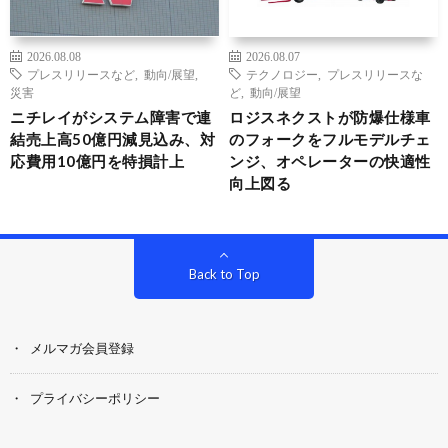
2026.08.08
2026.08.07
プレスリリースなど
,
動向/展望
,
テクノロジー
,
プレスリリースな
災害
ど
,
動向/展望
ニチレイがシステム障害で連
ロジスネクストが防爆仕様車
結売上高50億円減見込み、対
のフォークをフルモデルチェ
応費用10億円を特損計上
ンジ、オペレーターの快適性
向上図る
Back to Top
メルマガ会員登録
プライバシーポリシー