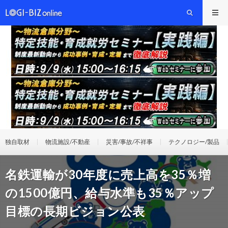
独自取材
物流施設/不動産
災害/事故/不祥事
テクノロジー/製品
名鉄運輸が30年度に売上高を35％増
の1500億円、給与水準も35％アップ
目標の長期ビジョン公表