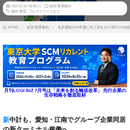
2021.03.20 06:00:11
経営/業界動向
動向/展望
,
プレスリリースなど
経営/業界動向
名鉄運輸が30年度に売上高を35％増の150
HOME
月刊LOGI-BIZ 7月号は「未来を創る輸送改革」 先行企業の
生存戦略を徹底取材
新中計も、愛知・江南でグループ企業同居
の新ターミナル稼働へ