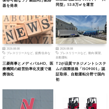
同型」53.8万㎡を運営
器を発表
2026.08.08
2026.08.08
プレスリリースなど
,
提携/合弁な
プレスリリースなど
,
動向/展望
,
ど
自動運転
三菱商事とメディパルHD、医
T2が品質マネジメントシステ
療機関の経営効率化支援で連
ムの国際規格「ISO9001」認
携強化
証取得、自動運転分野で国内
初