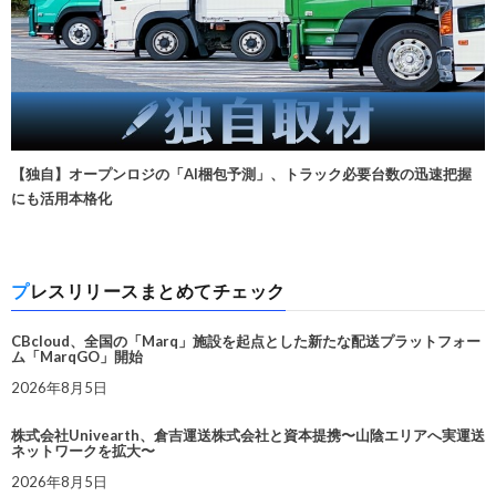
【独自】オープンロジの「AI梱包予測」、トラック必要台数の迅速把握
にも活用本格化
プレスリリースまとめてチェック
CBcloud、全国の「Marq」施設を起点とした新たな配送プラットフォー
ム「MarqGO」開始
2026年8月5日
株式会社Univearth、倉吉運送株式会社と資本提携〜山陰エリアへ実運送
ネットワークを拡大〜
2026年8月5日