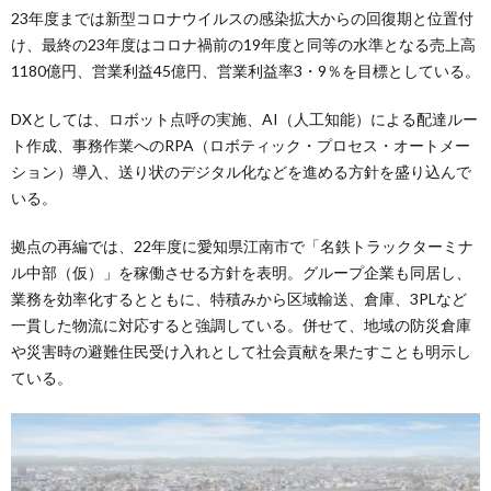
23年度までは新型コロナウイルスの感染拡大からの回復期と位置付
け、最終の23年度はコロナ禍前の19年度と同等の水準となる売上高
1180億円、営業利益45億円、営業利益率3・9％を目標としている。
DXとしては、ロボット点呼の実施、AI（人工知能）による配達ルー
ト作成、事務作業へのRPA（ロボティック・プロセス・オートメー
ション）導入、送り状のデジタル化などを進める方針を盛り込んで
いる。
拠点の再編では、22年度に愛知県江南市で「名鉄トラックターミナ
ル中部（仮）」を稼働させる方針を表明。グループ企業も同居し、
業務を効率化するとともに、特積みから区域輸送、倉庫、3PLなど
一貫した物流に対応すると強調している。併せて、地域の防災倉庫
や災害時の避難住民受け入れとして社会貢献を果たすことも明示し
ている。