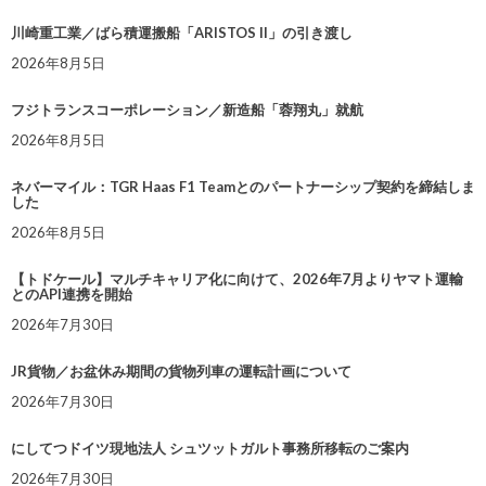
川崎重工業／ばら積運搬船「ARISTOS II」の引き渡し
2026年8月5日
フジトランスコーポレーション／新造船「蓉翔丸」就航
2026年8月5日
ネバーマイル：TGR Haas F1 Teamとのパートナーシップ契約を締結しま
した
2026年8月5日
【トドケール】マルチキャリア化に向けて、2026年7月よりヤマト運輸
とのAPI連携を開始
2026年7月30日
JR貨物／お盆休み期間の貨物列車の運転計画について
2026年7月30日
にしてつドイツ現地法人 シュツットガルト事務所移転のご案内
2026年7月30日