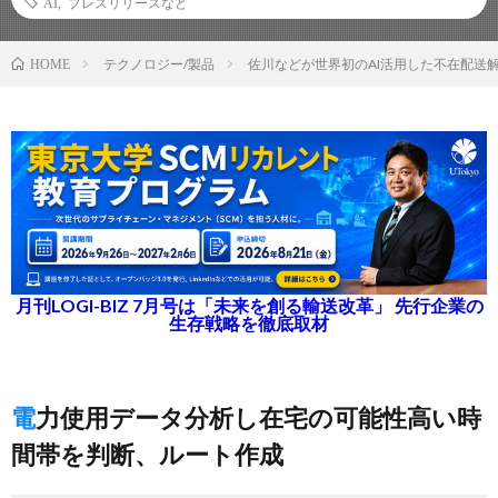
AI
,
プレスリリースなど
テクノロジー/製品
佐川などが世界初のAI活用した不在配送
HOME
月刊LOGI-BIZ 7月号は「未来を創る輸送改革」 先行企業の
生存戦略を徹底取材
電力使用データ分析し在宅の可能性高い時
間帯を判断、ルート作成