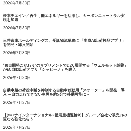
2026年7月30日
椿本チエイン／再生可能エネルギーを活用し、カーボンニュートラル実
現を加速
2026年7月30日
三井倉庫ホールディングス、受託物流業務に 「生成AI出荷検品アプリ」
を開発・導入開始
2026年7月30日
“独自開発こだわり”のサプリメントでD2C展開する「ウェルモット製薬」
がEC自動出荷アプリ「シッピーノ」を導入
2026年7月30日
自動車船の荷役中断を抑制する自動車移動用「スケーター」を開発・導
入 ～自力走行できない車両を約5分で移動可能に～
2026年7月27日
【㈱ハナインターナショナル×星清重機運輸㈱】グループ会社で販売力の
更なる強化ねらう
2026年7月27日