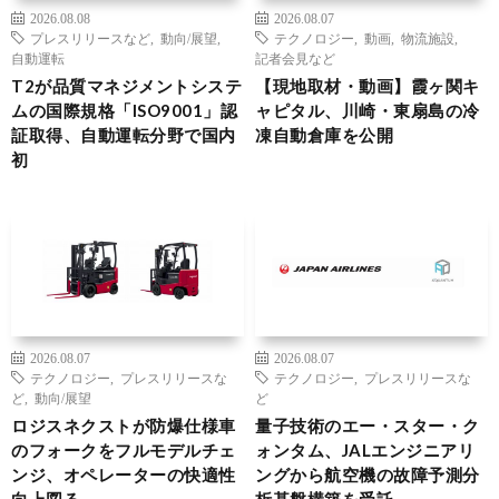
2026.08.08
2026.08.07
プレスリリースなど
,
動向/展望
,
テクノロジー
,
動画
,
物流施設
,
自動運転
記者会見など
T2が品質マネジメントシステ
【現地取材・動画】霞ヶ関キ
ムの国際規格「ISO9001」認
ャピタル、川崎・東扇島の冷
証取得、自動運転分野で国内
凍自動倉庫を公開
初
2026.08.07
2026.08.07
テクノロジー
,
プレスリリースな
テクノロジー
,
プレスリリースな
ど
,
動向/展望
ど
ロジスネクストが防爆仕様車
量子技術のエー・スター・ク
のフォークをフルモデルチェ
ォンタム、JALエンジニアリ
ンジ、オペレーターの快適性
ングから航空機の故障予測分
向上図る
析基盤構築を受託