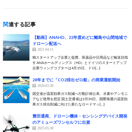
関連する記事
【動画】ANAHD、22年度めどに離島や山間地域で
ドローン配送へ
2021.04.15
独スタートアップ企業と提携、医薬品や日用品など輸送目指
す ANAホールディングス（HD）とドイツのスタートアップ
企業ウィングコプターは4月15日、ドロ[…]
28年までに「CO2排出ゼロ船」の商業運航開始
2020.03.30
国交省が温室効果ガス削減へ行動計画公表、水素やアンモニ
アなど使用を想定 国土交通省は3月30日、国際海運の温室効
果ガス排出削減に向けた新たなロードマッ[…]
豊田通商、ドローン機体・センシングデバイス開発
のアミューズワンセルフに出資
2025.05.30