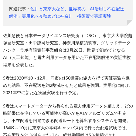
関連記事：
佐川と東京大など、世界初の「AI活用し不在配送
解消」実用化へ今秋めどに神奈川・横須賀で実証実験
佐川急便と日本データサイエンス研究所（JDSC）、東京大大学院越
塚登研究室・田中謙司研究室、神奈川県横須賀市、グリッドデータ
バンク・ラボ有限責任事業組合は3月26日、世界で初めてとなる
AI（人工知能）と電力利用データを用いた不在配送解消の実証実験
結果を公表した。
5者は2020年10～12月、同市の150世帯の協力を得て実証実験を進
めた結果、不在配送を約2割減らせたと成果を強調。実用化に向け、
2021年中に新たな実証実験を行う予定。
5者はスマートメーターから得られる電力使用データを踏まえ、どの
時間帯に在宅している可能性が高いかをAIがアルゴリズムで判定
し、不在配送を回避できる配送ルートを算出するシステムを開発。
18年9～10月に東京大の本郷キャンパス内で行った配送試験では、
不在配送を91％減らせたほか、総移動距離は5％短縮できた。