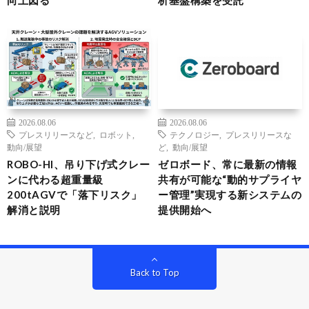
2026.08.06
2026.08.06
プレスリリースなど
,
ロボット
,
テクノロジー
,
プレスリリースな
動向/展望
ど
,
動向/展望
ROBO-HI、吊り下げ式クレー
ゼロボード、常に最新の情報
ンに代わる超重量級
共有が可能な“動的サプライヤ
200tAGVで「落下リスク」
ー管理”実現する新システムの
解消と説明
提供開始へ
Back to Top