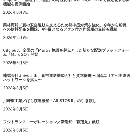
機能を提供開始
2026年8月9日
栗林商船／夏の安全運航を支えるため熱中症対策を強化。今年から船員
への飲料配布を開始、4年目となるファン付き作業服の支給も継続
2026年8月9日
CBcloud、全国の「Marq」施設を起点とした新たな配送プラットフォー
ム「MarqGO」開始
2026年8月5日
株式会社Univearth、倉吉運送株式会社と資本提携〜山陰エリアへ実運送
ネットワークを拡大〜
2026年8月5日
川崎重工業／ばら積運搬船「ARISTOS II」の引き渡し
2026年8月5日
フジトランスコーポレーション／新造船「蓉翔丸」就航
2026年8月5日