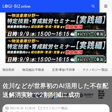
独自取材
物流施設/不動産
災害/事故/不祥事
テクノロジー/製品
佐川などが世界初のAI活用した不在配
送解消実験で2割削減に成功
2021.03.26 15:28:16
テクノロジー/製品