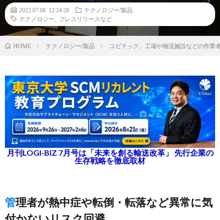
2022.07.08 12:24:28
テクノロジー/製品
テクノロジー
,
プレスリリースなど
テクノロジー/製品
ユビテック、工場や物流施設などの作業
HOME
月刊LOGI-BIZ 7月号は「未来を創る輸送改革」 先行企業の
生存戦略を徹底取材
管理者が熱中症や転倒・転落など異常に気
付かないリスク回避