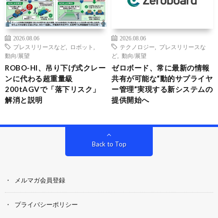
2026.08.06
2026.08.06
プレスリリースなど
,
ロボット
,
テクノロジー
,
プレスリリースな
動向/展望
ど
,
動向/展望
ROBO-HI、吊り下げ式クレー
ゼロボード、常に最新の情報
ンに代わる超重量級
共有が可能な“動的サプライヤ
200tAGVで「落下リスク」
ー管理”実現する新システムの
解消と説明
提供開始へ
Back to Top
メルマガ会員登録
プライバシーポリシー