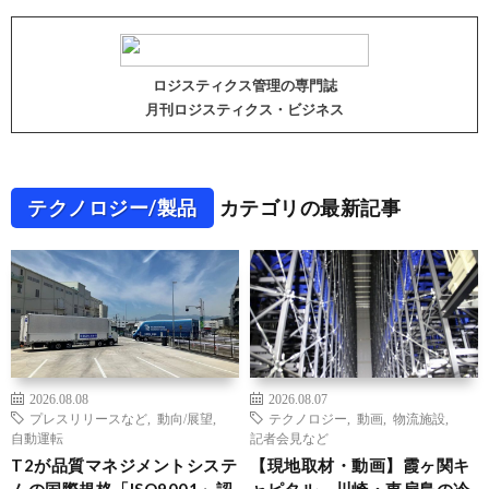
ロジスティクス管理の専門誌
月刊ロジスティクス・ビジネス
テクノロジー/製品
カテゴリの最新記事
2026.08.08
2026.08.07
プレスリリースなど
,
動向/展望
,
テクノロジー
,
動画
,
物流施設
,
自動運転
記者会見など
T2が品質マネジメントシステ
【現地取材・動画】霞ヶ関キ