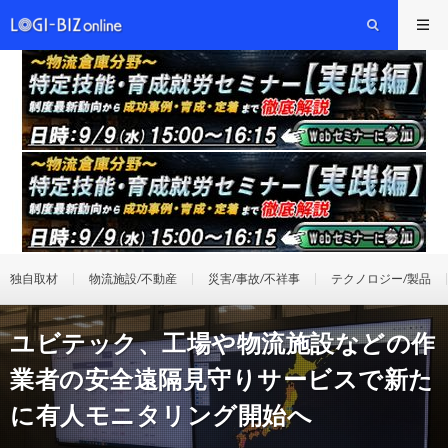
独自取材
物流施設/不動産
災害/事故/不祥事
テクノロジー/製品
ユビテック、工場や物流施設などの作
業者の安全遠隔見守りサービスで新た
に有人モニタリング開始へ