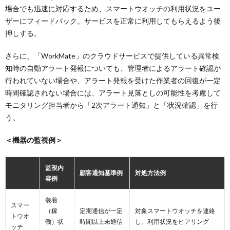
場合でも迅速に対応するため、スマートウオッチの利用状況をユー
ザーにフィードバック。サービスを正常に利用してもらえるよう後
押しする。
さらに、「WorkMate」のクラウドサービスで提供している異常検
知時の自動アラート発報についても、管理者によるアラート確認が
行われていない場合や、アラート発報を受けた作業者の回復が一定
時間確認されない場合には、アラート見落としの可能性を考慮して
モニタリング担当者から「2次アラート通知」と「状況確認」を行
う。
＜機器の監視例＞
監視内
顧客通知基準例
対処方法例
容例
装着
スマー
（稼
定期通信が一定
対象スマートウオッチを連絡
トウオ
働）状
時間以上未通信
し、利用状況をヒアリング
ッチ