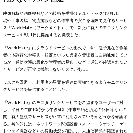
映像解析や画像検知などの技術を手掛けるユビテックは7月7日、工
場や工事現場、物流施設などの作業者の安全を遠隔で見守るサービ
ス「Work Mate（ワークメイト）」で、新たに有人のモニタリング
サービスを8月1日に開始すると発表した。
「Work Mate」はクラウドサービスの形式で、熱中症予兆など作業
者の体調変化や転倒・転落といった異常を管理者に自動通知してい
るが、通信状態の悪化や管理者の見逃しなどで通知が確認されない
とサービスが正常に機能しないリスクがある。
リスクを回避し、利用者の異変を迅速に察知できるようモニタリン
グサービスを提供することにした。
「Work Mate」のモニタリングサービスを希望するユーザーに対
し、平日の午前10時から午後6時（年末年始と所定の休日除く）の
間、有人監視でサービスが正常に利用されているかどうかを確認す
る。具体的には、ネットワーク関連設備（スマートウオッチ、ゲー
トウェイ機器など）の稼働状況を確認し、未通信状態が確認された