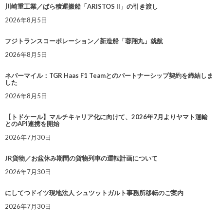
川崎重工業／ばら積運搬船「ARISTOS II」の引き渡し
2026年8月5日
フジトランスコーポレーション／新造船「蓉翔丸」就航
2026年8月5日
ネバーマイル：TGR Haas F1 Teamとのパートナーシップ契約を締結しま
した
2026年8月5日
【トドケール】マルチキャリア化に向けて、2026年7月よりヤマト運輸
とのAPI連携を開始
2026年7月30日
JR貨物／お盆休み期間の貨物列車の運転計画について
2026年7月30日
にしてつドイツ現地法人 シュツットガルト事務所移転のご案内
2026年7月30日