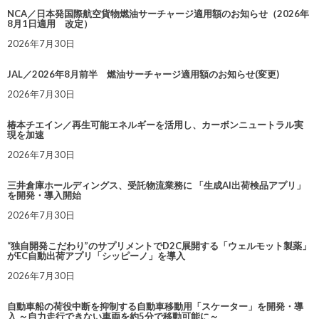
NCA／日本発国際航空貨物燃油サーチャージ適用額のお知らせ（2026年
8月1日適用 改定）
2026年7月30日
JAL／2026年8月前半 燃油サーチャージ適用額のお知らせ(変更)
2026年7月30日
椿本チエイン／再生可能エネルギーを活用し、カーボンニュートラル実
現を加速
2026年7月30日
三井倉庫ホールディングス、受託物流業務に 「生成AI出荷検品アプリ」
を開発・導入開始
2026年7月30日
“独自開発こだわり”のサプリメントでD2C展開する「ウェルモット製薬」
がEC自動出荷アプリ「シッピーノ」を導入
2026年7月30日
自動車船の荷役中断を抑制する自動車移動用「スケーター」を開発・導
入 ～自力走行できない車両を約5分で移動可能に～