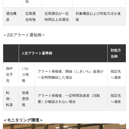
況
通信機
定期通
定期通信が一定
対象機器および対処方法を連
器
信有無
時間以上未通信
絡
＜2次アラート通知例＞
対処方
2 次アラート基準例
法例
熱中
パル
アラート発報後、閾値（しきいち）超過が
指定先
症予
ス情
一定時間継続した場合
へ連絡
兆
報
転
加速
アラート発報後、一定時間加速度（活動
指定先
倒・
度情
量）が確認されない場合
へ連絡
転落
報
＜モニタリング環境＞