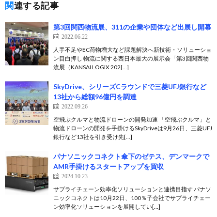
関連する記事
第3回関西物流展、311の企業や団体など出展し開幕
2022.06.22
人手不足やEC荷物増大など課題解決へ新技術・ソリューショ
ン目白押し 物流に関する西日本最大の展示会「第3回関西物
流展（KANSAI LOGIX 202[…]
SkyDrive、シリーズCラウンドで三菱UFJ銀行など
13社から総額96億円を調達
2022.09.26
空飛ぶクルマと物流ドローンの開発加速 「空飛ぶクルマ」と
物流ドローンの開発を手掛けるSkyDriveは9月26日、三菱UFJ
銀行など13社を引き受け先[…]
パナソニックコネクト傘下のゼテス、デンマークで
AMR手掛けるスタートアップを買収
2024.10.23
サプライチェーン効率化ソリューションと連携目指す パナソ
ニックコネクトは10月22日、100％子会社でサプライチェー
ン効率化ソリューションを展開してい[…]