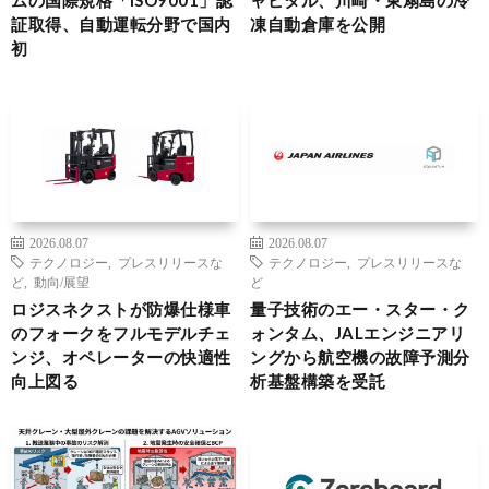
ムの国際規格「ISO9001」認
ャピタル、川崎・東扇島の冷
証取得、自動運転分野で国内
凍自動倉庫を公開
初
2026.08.07
2026.08.07
テクノロジー
,
プレスリリースな
テクノロジー
,
プレスリリースな
ど
,
動向/展望
ど
ロジスネクストが防爆仕様車
量子技術のエー・スター・ク
のフォークをフルモデルチェ
ォンタム、JALエンジニアリ
ンジ、オペレーターの快適性
ングから航空機の故障予測分
向上図る
析基盤構築を受託