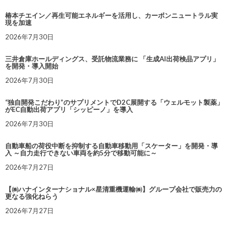
椿本チエイン／再生可能エネルギーを活用し、カーボンニュートラル実
現を加速
2026年7月30日
三井倉庫ホールディングス、受託物流業務に 「生成AI出荷検品アプリ」
を開発・導入開始
2026年7月30日
“独自開発こだわり”のサプリメントでD2C展開する「ウェルモット製薬」
がEC自動出荷アプリ「シッピーノ」を導入
2026年7月30日
自動車船の荷役中断を抑制する自動車移動用「スケーター」を開発・導
入 ～自力走行できない車両を約5分で移動可能に～
2026年7月27日
【㈱ハナインターナショナル×星清重機運輸㈱】グループ会社で販売力の
更なる強化ねらう
2026年7月27日