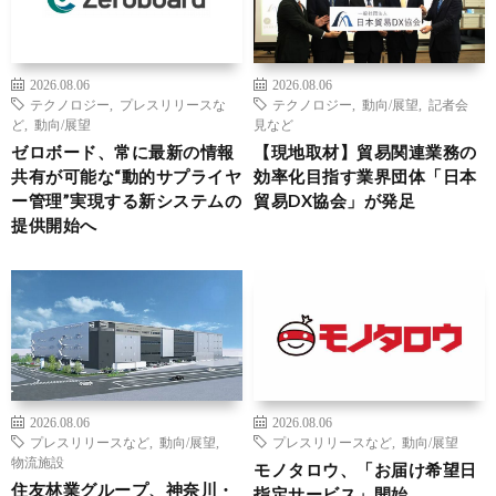
2026.08.06
2026.08.06
テクノロジー
,
プレスリリースな
テクノロジー
,
動向/展望
,
記者会
ど
,
動向/展望
見など
ゼロボード、常に最新の情報
【現地取材】貿易関連業務の
共有が可能な“動的サプライヤ
効率化目指す業界団体「日本
ー管理”実現する新システムの
貿易DX協会」が発足
提供開始へ
2026.08.06
2026.08.06
プレスリリースなど
,
動向/展望
,
プレスリリースなど
,
動向/展望
物流施設
モノタロウ、「お届け希望日
住友林業グループ、神奈川・
指定サービス」開始