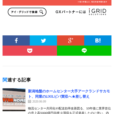
関連する記事
新潟地盤のホームセンター大手アークランドサカモ
ト、同業のLIXILビバ買収へ★差し替え
2020.06.09
物流センター共同化や配送効率改善図る、10年後に業界首位
の売上高5000億円目標 ※買収を正式発表したのに伴い、内