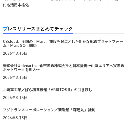
にも活用本格化
プレスリリースまとめてチェック
CBcloud、全国の「Marq」施設を起点とした新たな配送プラットフォー
ム「MarqGO」開始
2026年8月5日
株式会社Univearth、倉吉運送株式会社と資本提携〜山陰エリアへ実運送
ネットワークを拡大〜
2026年8月5日
川崎重工業／ばら積運搬船「ARISTOS II」の引き渡し
2026年8月5日
フジトランスコーポレーション／新造船「蓉翔丸」就航
2026年8月5日