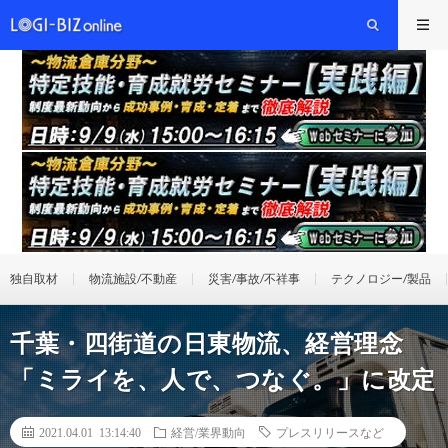
独自取材
物流施設/不動産
災害/事故/不祥事
テクノロジー/製品
千葉・四街道の日東物流、経営理念
「ミライを、人で、つなぐ。」に改定
2021.04.01 13:14:40
経営/業界動向
プレスリリースなど