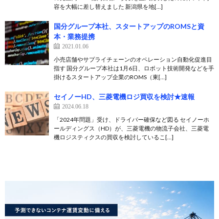
容を大幅に差し替えました 新潟県を地[…]
国分グループ本社、スタートアップのROMSと資
本・業務提携
2021.01.06
小売店舗やサプライチェーンのオペレーション自動化促進目
指す 国分グループ本社は1月6日、ロボット技術開発などを手
掛けるスタートアップ企業のROMS（東[…]
セイノーHD、三菱電機ロジ買収を検討★速報
2024.06.18
「2024年問題」受け、ドライバー確保など図る セイノーホ
ールディングス（HD）が、三菱電機の物流子会社、三菱電
機ロジスティクスの買収を検討しているこ[…]