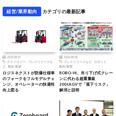
経営/業界動向
カテゴリの最新記事
2026.08.07
2026.08.06
テクノロジー
,
プレスリリースな
プレスリリースなど
,
ロボット
,
ど
,
動向/展望
動向/展望
ロジスネクストが防爆仕様車
ROBO-HI、吊り下げ式クレー
のフォークをフルモデルチェ
ンに代わる超重量級
ンジ、オペレーターの快適性
200tAGVで「落下リスク」
向上図る
解消と説明