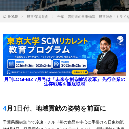
経営/業界動向
千葉・四街道の日東物流、経営理念「ミライ
HOME
月刊LOGI-BIZ 7月号は「未来を創る輸送改革」 先行企業の
生存戦略を徹底取材
4月1日付、地域貢献の姿勢を前面に
千葉県四街道市で冷凍・チルド帯の食品を中心に手掛ける日東物流
は4月1日、経営理念とミッションステートメント、行動指針を改定