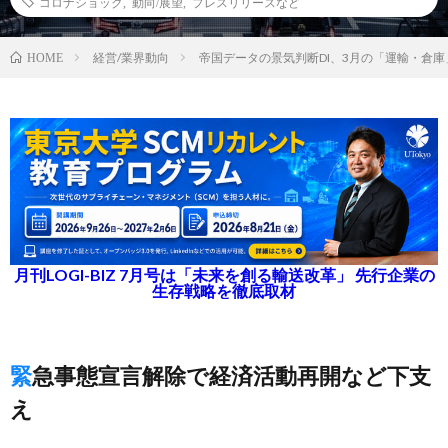
コロナショック
,
動向/展望
,
プレスリリースなど
経営/業界動向
帝国データの景気判断DI、3月の「運輸・倉庫
HOME
月刊LOGI-BIZ 7月号は「未来を創る輸送改革」 先行企業の
生存戦略を徹底取材
緊急事態宣言解除で経済活動再開など下支
え