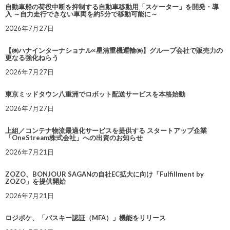
自動車船の荷役中断を抑制する自動車移動用「スケーター」を開発・導
入 ～自力走行できない車両を約5分で移動可能に～
2026年7月27日
【㈱ハナインターナショナル×星清重機運輸㈱】グループ会社で販売力の
更なる強化ねらう
2026年7月27日
東京ミッドタウン八重洲でロボット配送サービスを本格始動
2026年7月27日
上組／コンテナ物流最適化サービスを提供する スタートアップ企業
「OneStream株式会社」への出資のお知らせ
2026年7月21日
ZOZO、BONJOUR SAGANの自社EC拡大に向け「Fulfillment by
ZOZO」を提供開始
2026年7月21日
ロジポケ、「パスキー認証（MFA）」機能をリリース