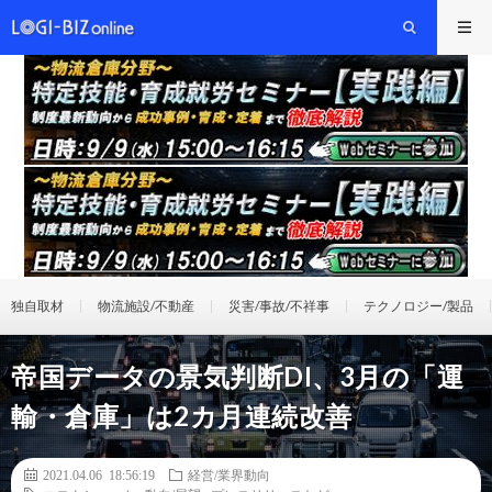
独自取材
物流施設/不動産
災害/事故/不祥事
テクノロジー/製品
帝国データの景気判断DI、3月の「運
輸・倉庫」は2カ月連続改善
2021.04.06 18:56:19
経営/業界動向