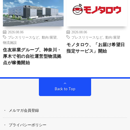
2026.08.06
2026.08.06
プレスリリースなど
,
動向/展望
,
プレスリリースなど
,
動向/展望
物流施設
モノタロウ、「お届け希望日
住友林業グループ、神奈川・
指定サービス」開始
厚木で初の自社運営型物流拠
点が稼働開始
Back to Top
メルマガ会員登録
プライバシーポリシー