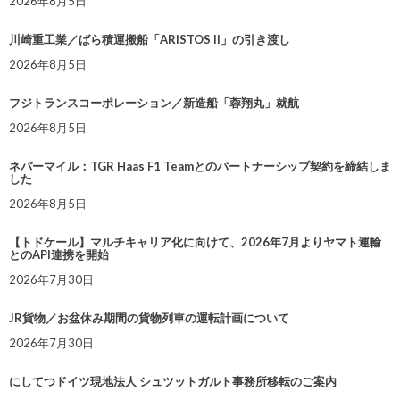
2026年8月5日
川崎重工業／ばら積運搬船「ARISTOS II」の引き渡し
2026年8月5日
フジトランスコーポレーション／新造船「蓉翔丸」就航
2026年8月5日
ネバーマイル：TGR Haas F1 Teamとのパートナーシップ契約を締結しま
した
2026年8月5日
【トドケール】マルチキャリア化に向けて、2026年7月よりヤマト運輸
とのAPI連携を開始
2026年7月30日
JR貨物／お盆休み期間の貨物列車の運転計画について
2026年7月30日
にしてつドイツ現地法人 シュツットガルト事務所移転のご案内