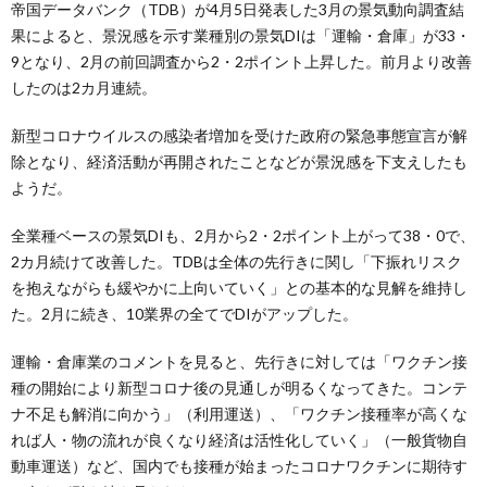
帝国データバンク（TDB）が4月5日発表した3月の景気動向調査結
果によると、景況感を示す業種別の景気DIは「運輸・倉庫」が33・
9となり、2月の前回調査から2・2ポイント上昇した。前月より改善
したのは2カ月連続。
新型コロナウイルスの感染者増加を受けた政府の緊急事態宣言が解
除となり、経済活動が再開されたことなどが景況感を下支えしたも
ようだ。
全業種ベースの景気DIも、2月から2・2ポイント上がって38・0で、
2カ月続けて改善した。TDBは全体の先行きに関し「下振れリスク
を抱えながらも緩やかに上向いていく」との基本的な見解を維持し
た。2月に続き、10業界の全てでDIがアップした。
運輸・倉庫業のコメントを見ると、先行きに対しては「ワクチン接
種の開始により新型コロナ後の見通しが明るくなってきた。コンテ
ナ不足も解消に向かう」（利用運送）、「ワクチン接種率が高くな
れば人・物の流れが良くなり経済は活性化していく」（一般貨物自
動車運送）など、国内でも接種が始まったコロナワクチンに期待す