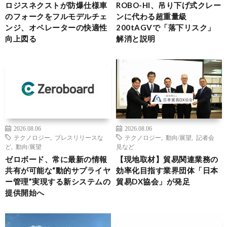
ロジスネクストが防爆仕様車
ROBO-HI、吊り下げ式クレー
のフォークをフルモデルチェ
ンに代わる超重量級
ンジ、オペレーターの快適性
200tAGVで「落下リスク」
向上図る
解消と説明
2026.08.06
2026.08.06
テクノロジー
,
プレスリリースな
テクノロジー
,
動向/展望
,
記者会
ど
,
動向/展望
見など
ゼロボード、常に最新の情報
【現地取材】貿易関連業務の
共有が可能な“動的サプライヤ
効率化目指す業界団体「日本
ー管理”実現する新システムの
貿易DX協会」が発足
提供開始へ