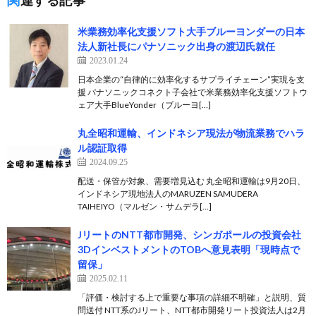
関連する記事
米業務効率化支援ソフト大手ブルーヨンダーの日本
法人新社長にパナソニック出身の渡辺氏就任
2023.01.24
日本企業の“自律的に効率化するサプライチェーン”実現を支
援 パナソニックコネクト子会社で米業務効率化支援ソフトウ
ェア大手BlueYonder（ブルーヨ[…]
丸全昭和運輸、インドネシア現法が物流業務でハラ
ル認証取得
2024.09.25
配送・保管が対象、需要増見込む 丸全昭和運輸は9月20日、
インドネシア現地法人のMARUZEN SAMUDERA
TAIHEIYO（マルゼン・サムデラ[…]
JリートのNTT都市開発、シンガポールの投資会社
3DインベストメントのTOBへ意見表明「現時点で
留保」
2025.02.11
「評価・検討する上で重要な事項の詳細不明確」と説明、質
問送付 NTT系のJリート、NTT都市開発リート投資法人は2月