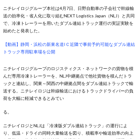
ニチレイロジグループ本社は4月7日、日野自動車の子会社で幹線輸
送の効率化・省人化に取り組むNEXT Logistics Japan（NLJ）と共同
で、冷凍トレーラーを用いたダブル連結トラック運行の実証実験を
始めたと発表した。
【動画】静岡・浜松の新東名道IＣ近隣で事前予約可能なダブル連結
トラック専用駐車場を公開
ニチレイロジグループのロジスティクス・ネットワークの貨物を積
んだ専用冷凍トレーラーを、NLJ中継拠点で他社貨物を積んだトラ
ックと連結し、関東～関西の中継拠点間をダブル連結トラックで輸
送する。ニチレイロジは幹線輸送におけるトラックドライバーの負
荷を大幅に軽減できるとみてい
る。
ニチレイロジとNLJは「冷凍版ダブル連結トラック」の運行によ
り、低温・ドライの同時大量輸送を図り、積載率や輸送効率の向上