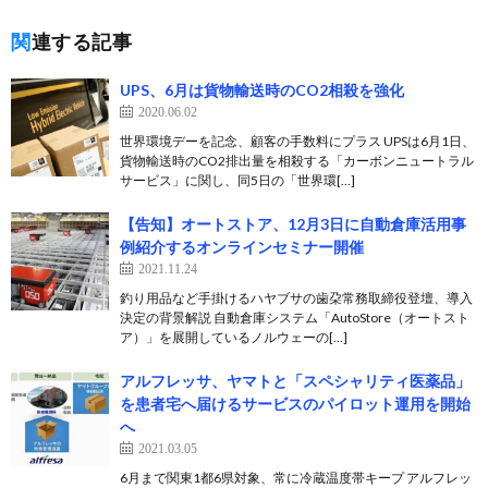
関連する記事
UPS、6月は貨物輸送時のCO2相殺を強化
2020.06.02
世界環境デーを記念、顧客の手数料にプラス UPSは6月1日、
貨物輸送時のCO2排出量を相殺する「カーボンニュートラル
サービス」に関し、同5日の「世界環[…]
【告知】オートストア、12月3日に自動倉庫活用事
例紹介するオンラインセミナー開催
2021.11.24
釣り用品など手掛けるハヤブサの歯朶常務取締役登壇、導入
決定の背景解説 自動倉庫システム「AutoStore（オートスト
ア）」を展開しているノルウェーの[…]
アルフレッサ、ヤマトと「スペシャリティ医薬品」
を患者宅へ届けるサービスのパイロット運用を開始
へ
2021.03.05
6月まで関東1都6県対象、常に冷蔵温度帯キープ アルフレッ