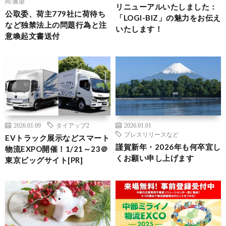
向/展望
リニューアルいたしました：
公取委、荷主779社に荷待ち
「LOGI-BIZ」の魅力をお伝え
など独禁法上の問題行為と注
いたします！
意喚起文書送付
2026.01.09
タイアップ2
2026.01.01
プレスリリースなど
EVトラック展示などスマート
謹賀新年・2026年も何卒宜し
物流EXPO開催！1/21～23＠
くお願い申し上げます
東京ビッグサイト[PR]