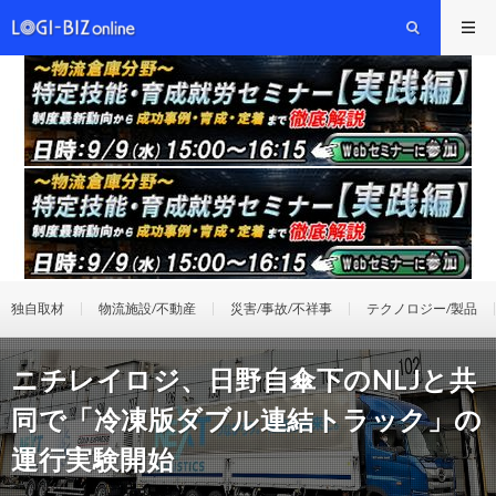
独自取材
物流施設/不動産
災害/事故/不祥事
テクノロジー/製品
ニチレイロジ、日野自傘下のNLJと共
同で「冷凍版ダブル連結トラック」の
運行実験開始