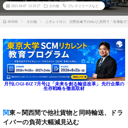
2021.04.07 13:35:27
その他
プレスリリースなど
その他
ニチレイロジ、日野自傘下のNLJと共同で「冷凍版
HOME
月刊LOGI-BIZ 7月号は「未来を創る輸送改革」 先行企業の
生存戦略を徹底取材
関東～関西間で他社貨物と同時輸送、ドラ
イバーの負荷大幅減見込む