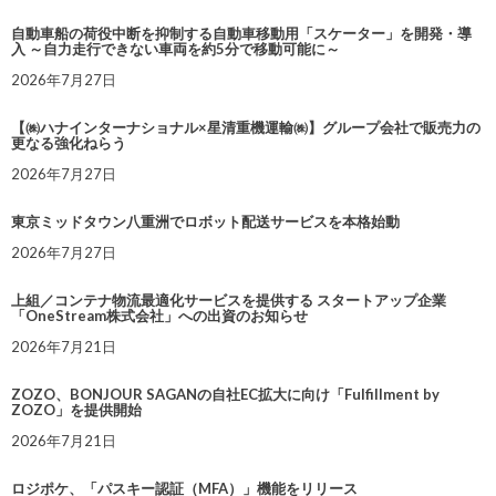
自動車船の荷役中断を抑制する自動車移動用「スケーター」を開発・導
入 ～自力走行できない車両を約5分で移動可能に～
2026年7月27日
【㈱ハナインターナショナル×星清重機運輸㈱】グループ会社で販売力の
更なる強化ねらう
2026年7月27日
東京ミッドタウン八重洲でロボット配送サービスを本格始動
2026年7月27日
上組／コンテナ物流最適化サービスを提供する スタートアップ企業
「OneStream株式会社」への出資のお知らせ
2026年7月21日
ZOZO、BONJOUR SAGANの自社EC拡大に向け「Fulfillment by
ZOZO」を提供開始
2026年7月21日
ロジポケ、「パスキー認証（MFA）」機能をリリース