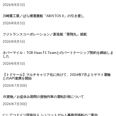
2026年8月5日
川崎重工業／ばら積運搬船「ARISTOS II」の引き渡し
2026年8月5日
フジトランスコーポレーション／新造船「蓉翔丸」就航
2026年8月5日
ネバーマイル：TGR Haas F1 Teamとのパートナーシップ契約を締結しま
した
2026年8月5日
【トドケール】マルチキャリア化に向けて、2026年7月よりヤマト運輸
とのAPI連携を開始
2026年7月30日
JR貨物／お盆休み期間の貨物列車の運転計画について
2026年7月30日
にしてつドイツ現地法人 シュツットガルト事務所移転のご案内