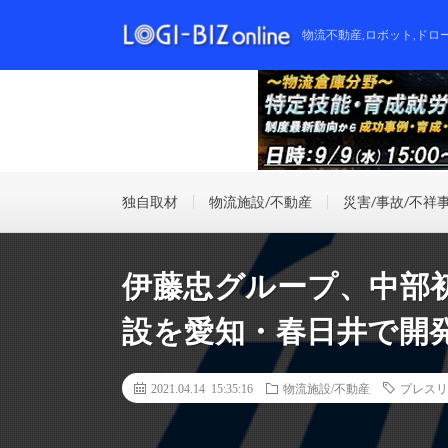
物流不動産,ロボット,ドロ
独自取材
物流施設/不動産
災害/事故/不祥
伊藤忠グループ、中部
設を愛知・春日井で開
2021.04.14 15:35:16
物流施設/不動産
プレスリ