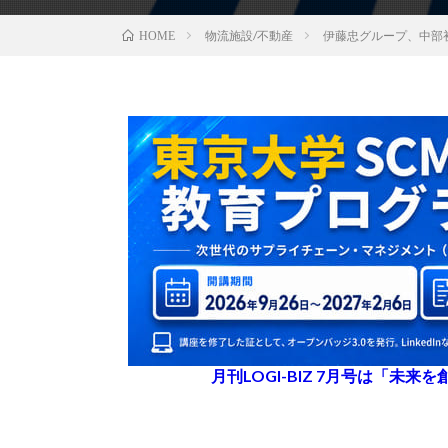
物流施設/不動産
伊藤忠グループ、中部
HOME
月刊LOGI-BIZ 7月号は「未