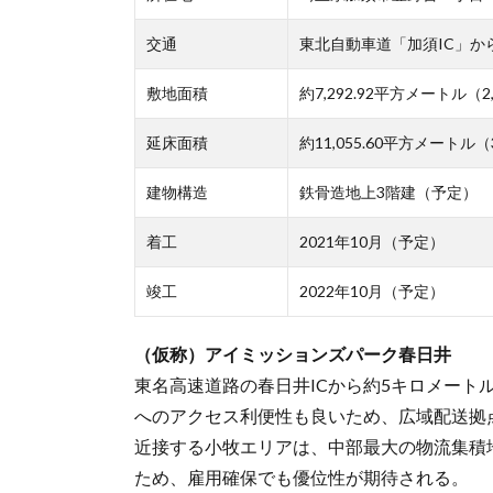
交通
東北自動車道「加須IC」から約
敷地面積
約7,292.92平方メートル（2,
延床面積
約11,055.60平方メートル（
建物構造
鉄骨造地上3階建（予定）
着工
2021年10月（予定）
竣工
2022年10月（予定）
（仮称）アイミッションズパーク春日井
東名高速道路の春日井ICから約5キロメート
へのアクセス利便性も良いため、広域配送拠
近接する小牧エリアは、中部最大の物流集積
ため、雇用確保でも優位性が期待される。