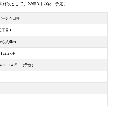
施設として、23年3月の竣工予定。
パーク春日井
三丁目3
ら約5km
152.27坪）
4,385.04坪）（予定）