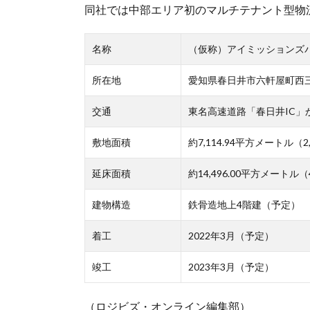
同社では中部エリア初のマルチテナント型物流
名称
（仮称）アイミッションズ
所在地
愛知県春日井市六軒屋町西
交通
東名高速道路「春日井IC」か
敷地面積
約7,114.94平方メートル（2,
延床面積
約14,496.00平方メートル（
建物構造
鉄骨造地上4階建（予定）
着工
2022年3月（予定）
竣工
2023年3月（予定）
（ロジビズ・オンライン編集部）