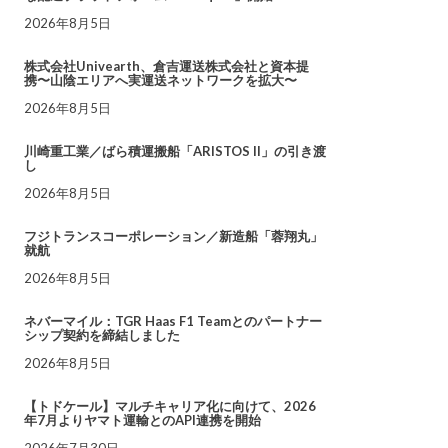
2026年8月5日
株式会社Univearth、倉吉運送株式会社と資本提
携〜山陰エリアへ実運送ネットワークを拡大〜
2026年8月5日
川崎重工業／ばら積運搬船「ARISTOS II」の引き渡
し
2026年8月5日
フジトランスコーポレーション／新造船「蓉翔丸」
就航
2026年8月5日
ネバーマイル：TGR Haas F1 Teamとのパートナー
シップ契約を締結しました
2026年8月5日
【トドケール】マルチキャリア化に向けて、2026
年7月よりヤマト運輸とのAPI連携を開始
2026年7月30日