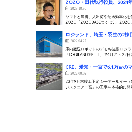
ZOZO・田代執行役員、202
2023.10.30
ヤマトと連携、入出荷や配送効率化を
ZOZO「ZOZOBASEつくば3」 ZOZO
ロジランド、埼玉・羽生の2棟
2022.04.27
庫内搬送ロボットのデモも披露 ロジラ
「LOGILAND羽生Ⅱ」で4月21～22
CRE、愛知・一宮で6.1万㎡
2022.08.02
23年9月末竣工予定 シーアールイー
ジスクエア一宮」の工事を本格的に開始