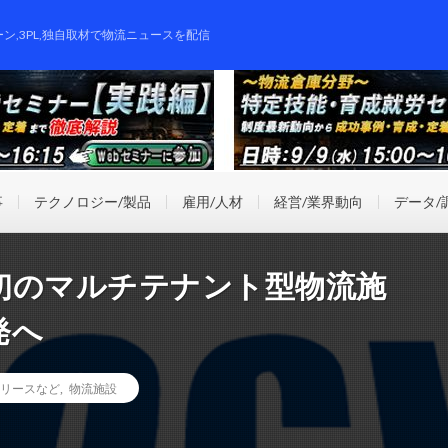
ーン,3PL,独自取材で物流ニュースを配信
事
テクノロジー/製品
雇用/人材
経営/業界動向
データ/
初のマルチテナント型物流施
発へ
リースなど
,
物流施設