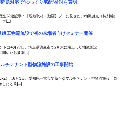
4年問題対応で“ゆっくり宅配”検討を表明
促進 関連記事：【現地取材・動画】プロに見せたい物流拠点（特別編）
、フ[…]
目竣工物流施設で初の来場者向けセミナー開催
ンドは4月27日、埼玉県羽生市で2月末に竣工した物流施設
日に開いたお披露[…]
のマルチテナント型物流施設の工事開始
（CRE）は8月1日、愛知県一宮市で新たなマルチテナント型物流施設「ロ
したと発[…]