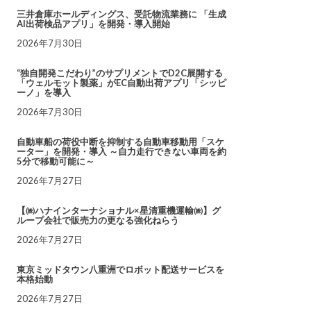
三井倉庫ホールディングス、受託物流業務に 「生成
AI出荷検品アプリ」を開発・導入開始
2026年7月30日
“独自開発こだわり”のサプリメントでD2C展開する
「ウェルモット製薬」がEC自動出荷アプリ「シッピ
ーノ」を導入
2026年7月30日
自動車船の荷役中断を抑制する自動車移動用「スケ
ーター」を開発・導入 ～自力走行できない車両を約
5分で移動可能に～
2026年7月27日
【㈱ハナインターナショナル×星清重機運輸㈱】グ
ループ会社で販売力の更なる強化ねらう
2026年7月27日
東京ミッドタウン八重洲でロボット配送サービスを
本格始動
2026年7月27日