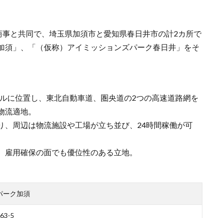
商事と共同で、埼玉県加須市と愛知県春日井市の計2カ所で
加須」、「（仮称）アイミッションズパーク春日井」をそ
ートルに位置し、東北自動車道、圏央道の2つの高速道路網を
物流適地。
り、周辺は物流施設や工場が立ち並び、24時間稼働が可
、雇用確保の面でも優位性のある立地。
パーク加須
3-5