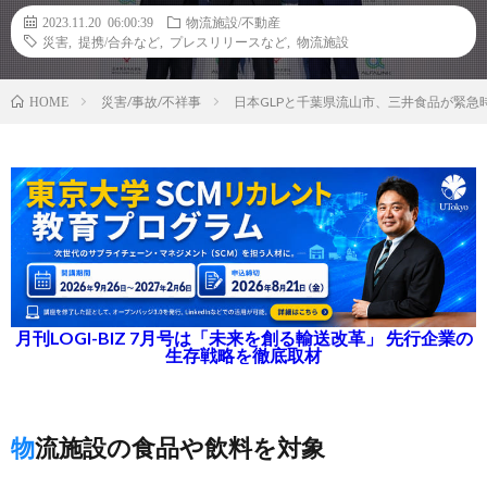
2023.11.20 06:00:39
物流施設/不動産
災害
,
提携/合弁など
,
プレスリリースなど
,
物流施設
災害/事故/不祥事
日本GLPと千葉県流山市、三井食品が緊急
HOME
月刊LOGI-BIZ 7月号は「未来を創る輸送改革」 先行企業の
生存戦略を徹底取材
物流施設の食品や飲料を対象