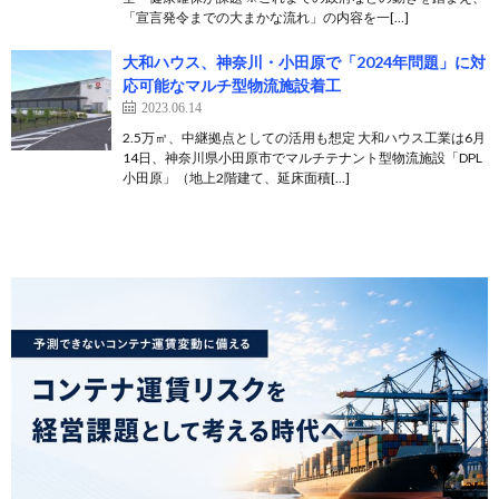
「宣言発令までの大まかな流れ」の内容を一[…]
大和ハウス、神奈川・小田原で「2024年問題」に対
応可能なマルチ型物流施設着工
2023.06.14
2.5万㎡、中継拠点としての活用も想定 大和ハウス工業は6月
14日、神奈川県小田原市でマルチテナント型物流施設「DPL
小田原」（地上2階建て、延床面積[…]