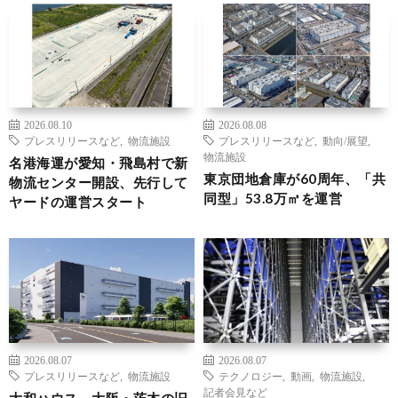
2026.08.10
2026.08.08
プレスリリースなど
,
物流施設
プレスリリースなど
,
動向/展望
,
物流施設
名港海運が愛知・飛島村で新
東京団地倉庫が60周年、「共
物流センター開設、先行して
同型」53.8万㎡を運営
ヤードの運営スタート
2026.08.07
2026.08.07
プレスリリースなど
,
物流施設
テクノロジー
,
動画
,
物流施設
,
記者会見など
大和ハウス、大阪・茨木の旧