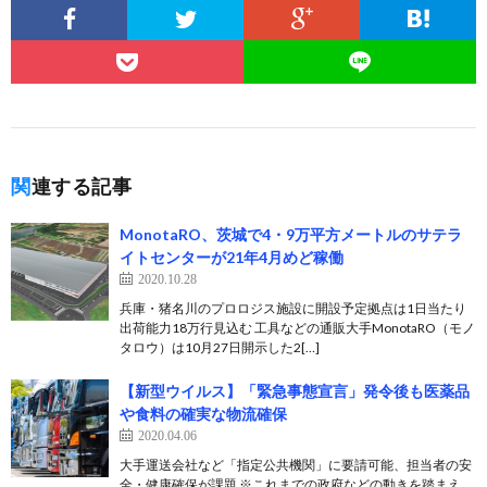
関連する記事
MonotaRO、茨城で4・9万平方メートルのサテラ
イトセンターが21年4月めど稼働
2020.10.28
兵庫・猪名川のプロロジス施設に開設予定拠点は1日当たり
出荷能力18万行見込む 工具などの通販大手MonotaRO（モノ
タロウ）は10月27日開示した2[…]
【新型ウイルス】「緊急事態宣言」発令後も医薬品
や食料の確実な物流確保
2020.04.06
大手運送会社など「指定公共機関」に要請可能、担当者の安
全・健康確保が課題 ※これまでの政府などの動きを踏まえ、