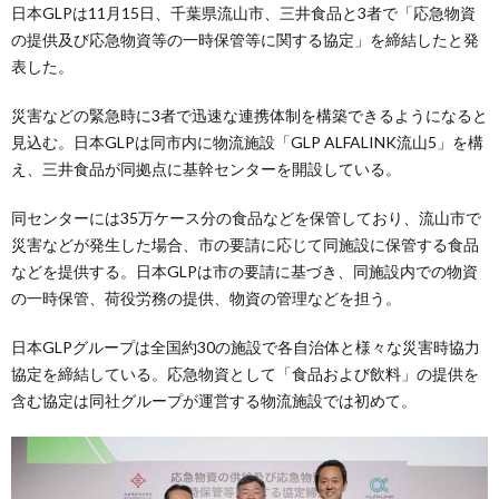
日本GLPは11月15日、千葉県流山市、三井食品と3者で「応急物資
の提供及び応急物資等の一時保管等に関する協定」を締結したと発
表した。
災害などの緊急時に3者で迅速な連携体制を構築できるようになると
見込む。日本GLPは同市内に物流施設「GLP ALFALINK流山5」を構
え、三井食品が同拠点に基幹センターを開設している。
同センターには35万ケース分の食品などを保管しており、流山市で
災害などが発生した場合、市の要請に応じて同施設に保管する食品
などを提供する。日本GLPは市の要請に基づき、同施設内での物資
の一時保管、荷役労務の提供、物資の管理などを担う。
日本GLPグループは全国約30の施設で各自治体と様々な災害時協力
協定を締結している。応急物資として「食品および飲料」の提供を
含む協定は同社グループが運営する物流施設では初めて。