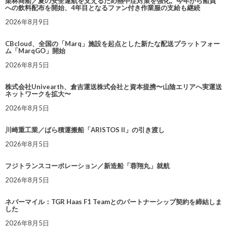
栗林商船／夏の安全運航を支えるため熱中症対策を強化。今年から船員
への飲料配布を開始、4年目となるファン付き作業服の支給も継続
2026年8月9日
CBcloud、全国の「Marq」施設を起点とした新たな配送プラットフォー
ム「MarqGO」開始
2026年8月5日
株式会社Univearth、倉吉運送株式会社と資本提携〜山陰エリアへ実運送
ネットワークを拡大〜
2026年8月5日
川崎重工業／ばら積運搬船「ARISTOS II」の引き渡し
2026年8月5日
フジトランスコーポレーション／新造船「蓉翔丸」就航
2026年8月5日
ネバーマイル：TGR Haas F1 Teamとのパートナーシップ契約を締結しま
した
2026年8月5日