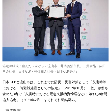
協定締結式に臨んだ（左から）流山市・井崎義治市長、三井食品・柴田
幸介社長、日本GLP・帖佐義之社長（日本GLP提供）
日本GLPと流山市は、これまでに防災・災害対策として「災害時等
における一時避難施設としての協定」（2019年10月）、佐川急便も
含めた3者で「災害時における緊急支援物資輸送などに向けた3者間
協力協定」（2021年2月）をそれぞれ締結済み。
（藤原秀行）