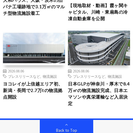
【現地取材・動画】霞ヶ関キ
パナ工場跡地で3.1万㎡のマル
ャピタル、川崎・東扇島の冷
チ型物流施設着工
凍自動倉庫を公開
2026.08.06
2026.08.06
プレスリリースなど
,
物流施設
プレスリリースなど
,
物流施設
ヨコレイが上信越エリア初、
日本GLPが神奈川・厚木で8.4
新潟・長岡で2.7万tの物流拠
万㎡の物流施設完成、日本エ
点開設
マソンや真栄運輸など入居決
定
Back to Top