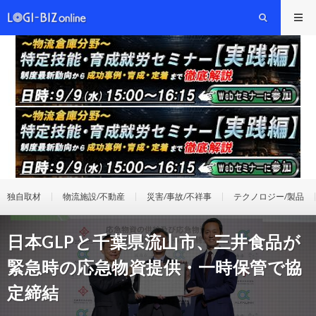
独自取材
物流施設/不動産
災害/事故/不祥事
テクノロジー/製品
日本GLPと千葉県流山市、三井食品が
緊急時の応急物資提供・一時保管で協
定締結