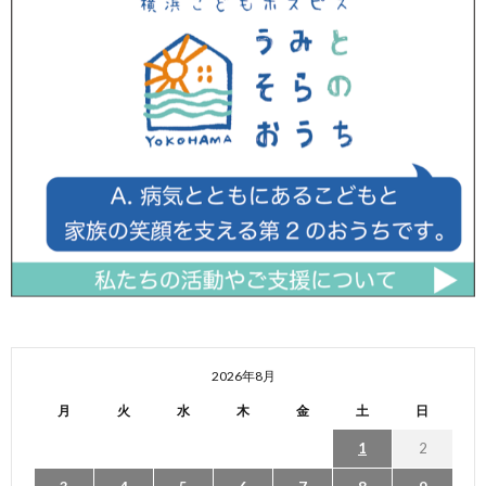
2026年8月
月
火
水
木
金
土
日
1
2