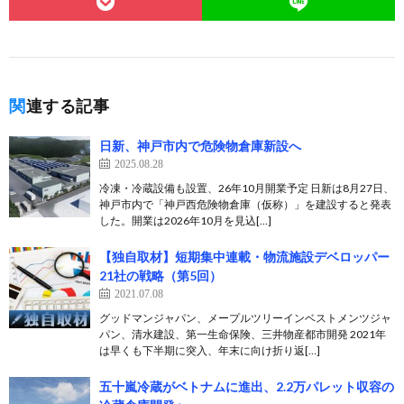
関連する記事
日新、神戸市内で危険物倉庫新設へ
2025.08.28
冷凍・冷蔵設備も設置、26年10月開業予定 日新は8月27日、
神戸市内で「神戸西危険物倉庫（仮称）」を建設すると発表
した。開業は2026年10月を見込[…]
【独自取材】短期集中連載・物流施設デベロッパー
21社の戦略（第5回）
2021.07.08
グッドマンジャパン、メープルツリーインベストメンツジャ
パン、清水建設、第一生命保険、三井物産都市開発 2021年
は早くも下半期に突入、年末に向け折り返[…]
五十嵐冷蔵がベトナムに進出、2.2万パレット収容の