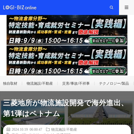
独自取材
物流施設/不動産
災害/事故/不祥事
テクノロジー/製品
三菱地所が物流施設開発で海外進出、
第1弾はベトナム
2024.10.19 06:00:47
物流施設/不動産