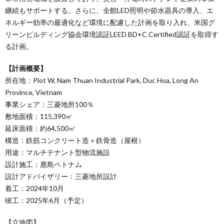
継続もサポートする。さらに、全館LED照明や節水器具の導入、エ
ネルギー効率の最適化など環境に配慮した計画を取り入れ、米国グ
リーンビルディング協会環境認証LEED BD+C Certified認証を取得す
る計画。
【計画概要】
所在地：Plot W, Nam Thuan Industrial Park, Duc Hoa, Long An
Province, Vietnam
事業シェア：三菱地所100％
敷地面積：115,390㎡
延床面積：約64,500㎡
構造：鉄筋コンクリート造＋鉄骨造（屋根）
用途：マルチテナント型物流施設
設計施工：鹿島ベトナム
設計アドバイザリー：三菱地所設計
着工：2024年10月
竣工：2025年6月（予定）
【立地図】