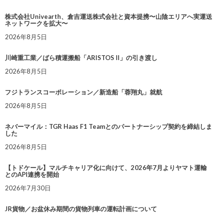
株式会社Univearth、倉吉運送株式会社と資本提携〜山陰エリアへ実運送
ネットワークを拡大〜
2026年8月5日
川崎重工業／ばら積運搬船「ARISTOS II」の引き渡し
2026年8月5日
フジトランスコーポレーション／新造船「蓉翔丸」就航
2026年8月5日
ネバーマイル：TGR Haas F1 Teamとのパートナーシップ契約を締結しま
した
2026年8月5日
【トドケール】マルチキャリア化に向けて、2026年7月よりヤマト運輸
とのAPI連携を開始
2026年7月30日
JR貨物／お盆休み期間の貨物列車の運転計画について