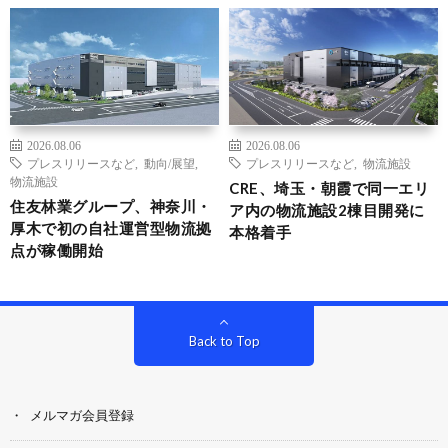
2026.08.06
2026.08.06
プレスリリースなど
,
動向/展望
,
プレスリリースなど
,
物流施設
物流施設
CRE、埼玉・朝霞で同一エリ
住友林業グループ、神奈川・
ア内の物流施設2棟目開発に
厚木で初の自社運営型物流拠
本格着手
点が稼働開始
Back to Top
メルマガ会員登録