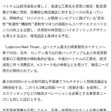
ベトナムは経済成長が著しく、急速な工業化を背景に物流・配送需
要が大幅に増加、高機能な物流施設に対するニーズが高まってい
る。両物件は「ロジクロス」が開発コンセプトに掲げている”安全
性””快適性””機能性””柔軟性”の4つの側面からユーザーエクスペリエ
ンスの向上を企図し、共用部や休憩室にバイオフィリックデザイン
を導入するほか、環境認証も取得する予定。
「Logicross Nam Thuan」はベトナム最大の商業都市ホーチミンへ
車で50分。近年、ロンアン省では行政バックアップもあり外資系製
造業の工場誘致や移転集約が進み、今後のベトナムの工業化、経済
成長に伴う消費拡大、eコマース化の伸展などを受けて、物流ニーズ
増大が期待されている。
最小約3000㎡から分割可能な平屋建てマルチテナント型物流施設を
3棟供給する。このうち1棟は両面バース（荷捌き場）を採用し、ク
ロスドッキングなどの物流オペレーションを必要とする事業者ニー
ズにも則した設計とする。
非常用発電機を設置しており、災害・停電時のテナント企業の事業