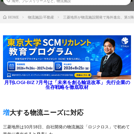
海外
,
プレスリリースなど
,
物流施設
物流施設/不動産
三菱地所が物流施設開発で海外進出、第1弾
HOME
月刊LOGI-BIZ 7月号は「未来を創る輸送改革」 先行企業の
生存戦略を徹底取材
増大する物流ニーズに対応
三菱地所は10月18日、自社開発の物流施設「ロジクロス」で初めて
海外に進出すると発表した。