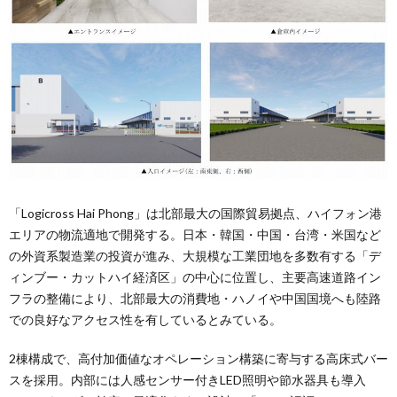
「Logicross Hai Phong」は北部最大の国際貿易拠点、ハイフォン港
エリアの物流適地で開発する。日本・韓国・中国・台湾・米国など
の外資系製造業の投資が進み、大規模な工業団地を多数有する「デ
ィンブー・カットハイ経済区」の中心に位置し、主要高速道路イン
フラの整備により、北部最大の消費地・ハノイや中国国境へも陸路
での良好なアクセス性を有しているとみている。
2棟構成で、高付加価値なオペレーション構築に寄与する高床式バー
スを採用。内部には人感センサー付きLED照明や節水器具も導入