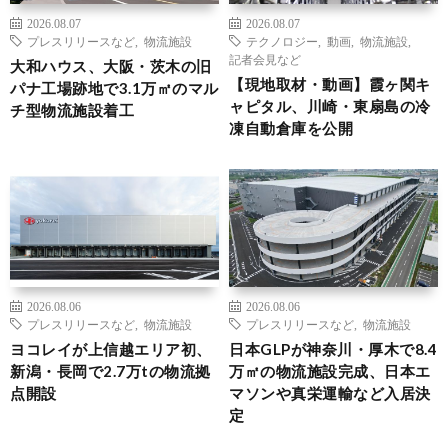
2026.08.07
2026.08.07
プレスリリースなど
,
物流施設
テクノロジー
,
動画
,
物流施設
,
記者会見など
大和ハウス、大阪・茨木の旧
【現地取材・動画】霞ヶ関キ
パナ工場跡地で3.1万㎡のマル
ャピタル、川崎・東扇島の冷
チ型物流施設着工
凍自動倉庫を公開
2026.08.06
2026.08.06
プレスリリースなど
,
物流施設
プレスリリースなど
,
物流施設
ヨコレイが上信越エリア初、
日本GLPが神奈川・厚木で8.4
新潟・長岡で2.7万tの物流拠
万㎡の物流施設完成、日本エ
点開設
マソンや真栄運輸など入居決
定