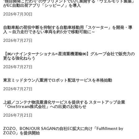
“独自開発こだわり”のサプリメントでD2C展開する「ウェルモット製薬」
がEC自動出荷アプリ「シッピーノ」を導入
2026年7月30日
自動車船の荷役中断を抑制する自動車移動用「スケーター」を開発・導
入 ～自力走行できない車両を約5分で移動可能に～
2026年7月27日
【㈱ハナインターナショナル×星清重機運輸㈱】グループ会社で販売力の
更なる強化ねらう
2026年7月27日
東京ミッドタウン八重洲でロボット配送サービスを本格始動
2026年7月27日
上組／コンテナ物流最適化サービスを提供する スタートアップ企業
「OneStream株式会社」への出資のお知らせ
2026年7月21日
ZOZO、BONJOUR SAGANの自社EC拡大に向け「Fulfillment by
ZOZO」を提供開始