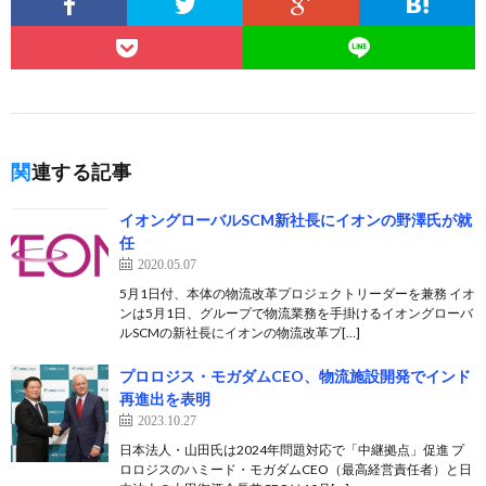
関連する記事
イオングローバルSCM新社長にイオンの野澤氏が就
任
2020.05.07
5月1日付、本体の物流改革プロジェクトリーダーを兼務 イオ
ンは5月1日、グループで物流業務を手掛けるイオングローバ
ルSCMの新社長にイオンの物流改革プ[…]
プロロジス・モガダムCEO、物流施設開発でインド
再進出を表明
2023.10.27
日本法人・山田氏は2024年問題対応で「中継拠点」促進 プ
ロロジスのハミード・モガダムCEO（最高経営責任者）と日