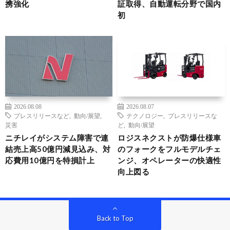
携強化
証取得、自動運転分野で国内
初
2026.08.08
2026.08.07
プレスリリースなど
,
動向/展望
,
テクノロジー
,
プレスリリースな
災害
ど
,
動向/展望
ニチレイがシステム障害で連
ロジスネクストが防爆仕様車
結売上高50億円減見込み、対
のフォークをフルモデルチェ
応費用10億円を特損計上
ンジ、オペレーターの快適性
向上図る
Back to Top