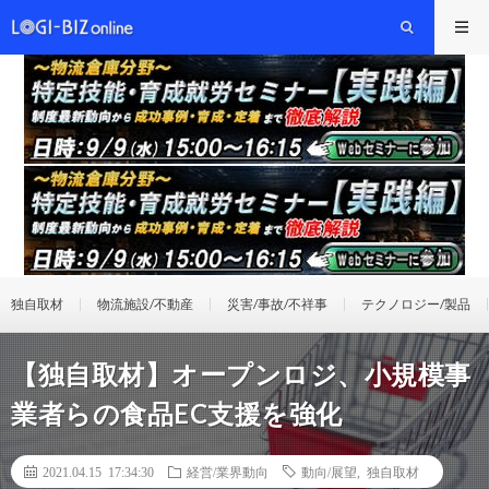
独自取材
物流施設/不動産
災害/事故/不祥事
テクノロジー/製品
【独自取材】オープンロジ、小規模事
業者らの食品EC支援を強化
2021.04.15 17:34:30
経営/業界動向
動向/展望
,
独自取材