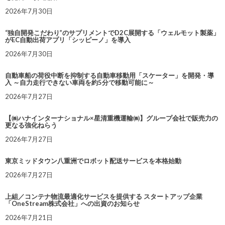
2026年7月30日
“独自開発こだわり”のサプリメントでD2C展開する「ウェルモット製薬」
がEC自動出荷アプリ「シッピーノ」を導入
2026年7月30日
自動車船の荷役中断を抑制する自動車移動用「スケーター」を開発・導
入 ～自力走行できない車両を約5分で移動可能に～
2026年7月27日
【㈱ハナインターナショナル×星清重機運輸㈱】グループ会社で販売力の
更なる強化ねらう
2026年7月27日
東京ミッドタウン八重洲でロボット配送サービスを本格始動
2026年7月27日
上組／コンテナ物流最適化サービスを提供する スタートアップ企業
「OneStream株式会社」への出資のお知らせ
2026年7月21日