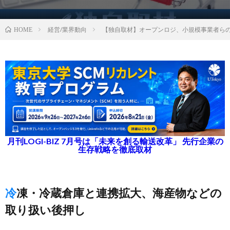
経営/業界動向
【独自取材】オープンロジ、小規模事業者らの
HOME
月刊LOGI-BIZ 7月号は「未来を創る輸送改革」 先行企業の
生存戦略を徹底取材
冷凍・冷蔵倉庫と連携拡大、海産物などの
取り扱い後押し