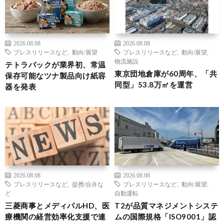
2026.08.08
2026.08.08
プレスリリースなど
,
動向/展望
プレスリリースなど
,
動向/展望
,
物流施設
テトラパックが業界初、常温
東京団地倉庫が60周年、「共
保存可能なツナ製品向け紙容
同型」53.8万㎡を運営
器を発表
2026.08.08
2026.08.08
プレスリリースなど
,
提携/合弁な
プレスリリースなど
,
動向/展望
,
ど
自動運転
三菱商事とメディパルHD、医
T2が品質マネジメントシステ
療機関の経営効率化支援で連
ムの国際規格「ISO9001」認