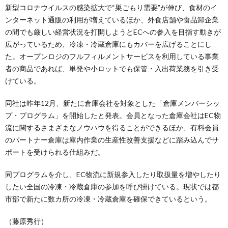
新型コロナウイルスの感染拡大で“巣ごもり需要”が伸び、食材のイ
ンターネット通販の利用が増えているほか、外食店舗や食品卸企業
の間でも厳しい経営状況を打開しようとECへの参入を目指す動きが
広がっているため、冷凍・冷蔵倉庫にもカバーを広げることにし
た。オープンロジのフルフィルメントサービスを利用している事業
者の商品であれば、単発や小ロットでも保管・入出荷業務を引き受
けている。
同社は昨年12月、新たに倉庫会社を対象とした「倉庫メンバーシッ
プ・プログラム」を開始したと発表。会員となった倉庫会社はEC物
流に関するさまざまなノウハウを得ることができるほか、有料会員
のパートナー倉庫は庫内作業の生産性改善支援などに踏み込んでサ
ポートを受けられる仕組みだ。
同プログラムを介し、EC物流に新規参入したり取扱量を増やしたり
したい全国の冷凍・冷蔵倉庫の参加を呼び掛けている。現状では都
市部で新たに数カ所の冷凍・冷蔵倉庫を確保できているという。
（藤原秀行）