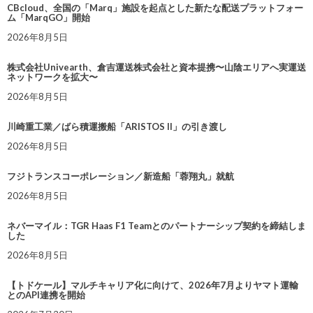
CBcloud、全国の「Marq」施設を起点とした新たな配送プラットフォー
ム「MarqGO」開始
2026年8月5日
株式会社Univearth、倉吉運送株式会社と資本提携〜山陰エリアへ実運送
ネットワークを拡大〜
2026年8月5日
川崎重工業／ばら積運搬船「ARISTOS II」の引き渡し
2026年8月5日
フジトランスコーポレーション／新造船「蓉翔丸」就航
2026年8月5日
ネバーマイル：TGR Haas F1 Teamとのパートナーシップ契約を締結しま
した
2026年8月5日
【トドケール】マルチキャリア化に向けて、2026年7月よりヤマト運輸
とのAPI連携を開始