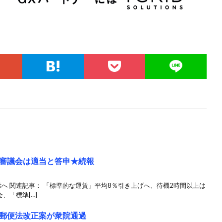
審議会は適当と答申★続報
へ 関連記事： 「標準的な運賃」平均8％引き上げへ、待機2時間以上は
、「標準[…]
郵便法改正案が衆院通過