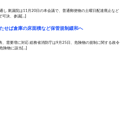
通し 衆議院は11月20日の本会議で、普通郵便物の土曜日配達廃止など
可決、参議[…]
たせば倉庫の床面積など保管規制緩和へ
、需要増に対応 総務省消防庁は9月25日、危険物の規制に関する政令
険物に該当[…]