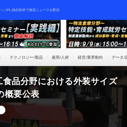
ーン,3PL,独自取材で物流ニュースを配信
事
テクノロジー/製品
雇用/人材
経営/業界動向
データ/
工食品分野における外装サイズ
の概要公表