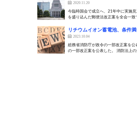
2020.11.20
今臨時国会で成立へ、21年中に実施見
を盛り込んだ郵便法改正案を全会一致で
リチウムイオン蓄電池、条件満
2023.10.04
総務省消防庁が政令の一部改正案を公表
の一部改正案を公表した。 消防法上の危