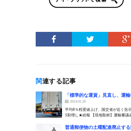
関連する記事
「標準的な運賃」見直し、運輸
2024.02.29
平均8％程度値上げ、国交省が近く告示
5割増し★続報 【現地取材】運輸審議会
普通郵便物の土曜配達廃止する