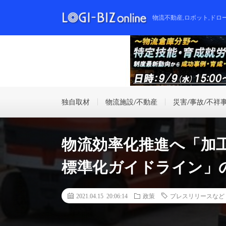
物流不動産,ロボット,ドロ
独自取材
物流施設/不動産
災害/事故/不祥
物流効率化推進へ「加
標準化ガイドライン」
2021.04.15 20:06:14
政策
プレスリリースなど