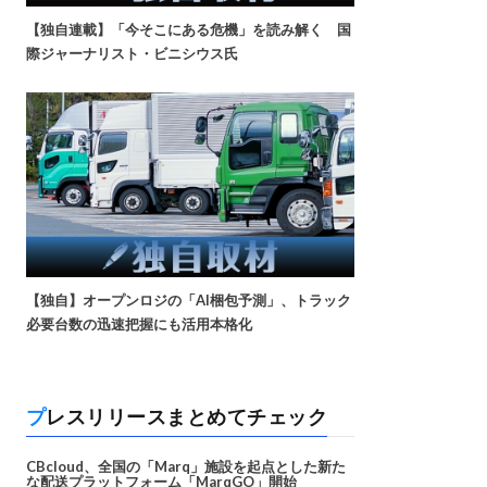
【独自連載】「今そこにある危機」を読み解く 国
際ジャーナリスト・ビニシウス氏
【独自】オープンロジの「AI梱包予測」、トラック
必要台数の迅速把握にも活用本格化
プレスリリースまとめてチェック
CBcloud、全国の「Marq」施設を起点とした新た
な配送プラットフォーム「MarqGO」開始