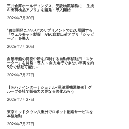
三井倉庫ホールディングス、受託物流業務に 「生成
AI出荷検品アプリ」を開発・導入開始
2026年7月30日
“独自開発こだわり”のサプリメントでD2C展開する
「ウェルモット製薬」がEC自動出荷アプリ「シッピ
ーノ」を導入
2026年7月30日
自動車船の荷役中断を抑制する自動車移動用「スケ
ーター」を開発・導入 ～自力走行できない車両を約
5分で移動可能に～
2026年7月27日
【㈱ハナインターナショナル×星清重機運輸㈱】グ
ループ会社で販売力の更なる強化ねらう
2026年7月27日
東京ミッドタウン八重洲でロボット配送サービスを
本格始動
2026年7月27日