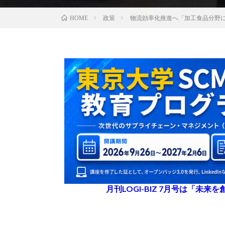
政策
物流効率化推進へ「加工食品分野
HOME
月刊LOGI-BIZ 7月号は「未