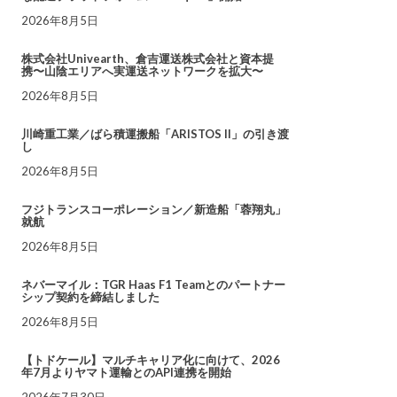
2026年8月5日
株式会社Univearth、倉吉運送株式会社と資本提
携〜山陰エリアへ実運送ネットワークを拡大〜
2026年8月5日
川崎重工業／ばら積運搬船「ARISTOS II」の引き渡
し
2026年8月5日
フジトランスコーポレーション／新造船「蓉翔丸」
就航
2026年8月5日
ネバーマイル：TGR Haas F1 Teamとのパートナー
シップ契約を締結しました
2026年8月5日
【トドケール】マルチキャリア化に向けて、2026
年7月よりヤマト運輸とのAPI連携を開始
2026年7月30日