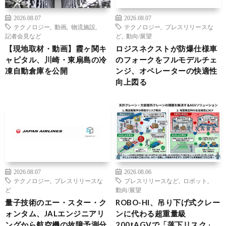
2026.08.07
2026.08.07
テクノロジー
,
動画
,
物流施設
,
テクノロジー
,
プレスリリースな
記者会見など
ど
,
動向/展望
【現地取材・動画】霞ヶ関キ
ロジスネクストが防爆仕様車
ャピタル、川崎・東扇島の冷
のフォークをフルモデルチェ
凍自動倉庫を公開
ンジ、オペレーターの快適性
向上図る
2026.08.07
2026.08.06
テクノロジー
,
プレスリリースな
プレスリリースなど
,
ロボット
,
ど
動向/展望
量子技術のエー・スター・ク
ROBO-HI、吊り下げ式クレー
ォンタム、JALエンジニアリ
ンに代わる超重量級
ングから航空機の故障予測分
200tAGVで「落下リスク」