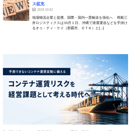
ス拡充
2018.10.02
地場物流企業と提携、国際・国内一貫輸送を強化へ 商船三
井ロジスティクスは10月１日、沖縄で港運運送などを手掛け
るオゥ・ティ・ケイ（那覇市、ＯＴＫ）と[…]