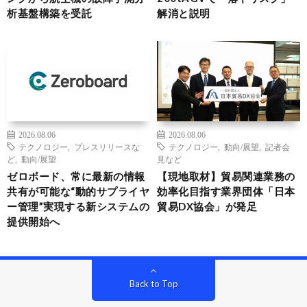
析基盤構築を受託
解消と説明
2026.08.06
2026.08.06
テクノロジー
,
プレスリリースな
テクノロジー
,
動向/展望
,
記者会
ど
,
動向/展望
見など
ゼロボード、常に最新の情報
【現地取材】貿易関連業務の
共有が可能な“動的サプライヤ
効率化目指す業界団体「日本
ー管理”実現する新システムの
貿易DX協会」が発足
提供開始へ
Back to Top