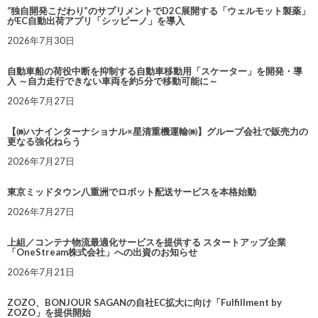
“独自開発こだわり”のサプリメントでD2C展開する「ウェルモット製薬」
がEC自動出荷アプリ「シッピーノ」を導入
2026年7月30日
自動車船の荷役中断を抑制する自動車移動用「スケーター」を開発・導
入 ～自力走行できない車両を約5分で移動可能に～
2026年7月27日
【㈱ハナインターナショナル×星清重機運輸㈱】グループ会社で販売力の
更なる強化ねらう
2026年7月27日
東京ミッドタウン八重洲でロボット配送サービスを本格始動
2026年7月27日
上組／コンテナ物流最適化サービスを提供する スタートアップ企業
「OneStream株式会社」への出資のお知らせ
2026年7月21日
ZOZO、BONJOUR SAGANの自社EC拡大に向け「Fulfillment by
ZOZO」を提供開始