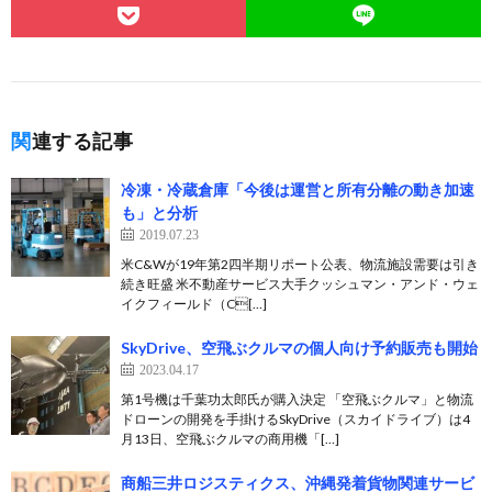
関連する記事
冷凍・冷蔵倉庫「今後は運営と所有分離の動き加速
も」と分析
2019.07.23
米C&Wが19年第2四半期リポート公表、物流施設需要は引き
続き旺盛 米不動産サービス大手クッシュマン・アンド・ウェ
イクフィールド（C[…]
SkyDrive、空飛ぶクルマの個人向け予約販売も開始
2023.04.17
第1号機は千葉功太郎氏が購入決定 「空飛ぶクルマ」と物流
ドローンの開発を手掛けるSkyDrive（スカイドライブ）は4
月13日、空飛ぶクルマの商用機「[…]
商船三井ロジスティクス、沖縄発着貨物関連サービ