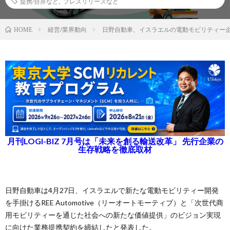
提携/合弁など
,
プレスリリースなど
経営/業界動向
日野自動車、イスラエルの電動モビリティー
HOME
月刊LOGI-BIZ 7月号は「未来を創る輸送改革」 先行企業の
生存戦略を徹底取材
日野自動車は4月27日、イスラエルで新たな電動モビリティー開発
を手掛けるREE Automotive（リーオートモーティブ）と「次世代商
用モビリティーを通じた社会への新たな価値提供」のビジョン実現
に向けた業務提携契約を締結したと発表した。