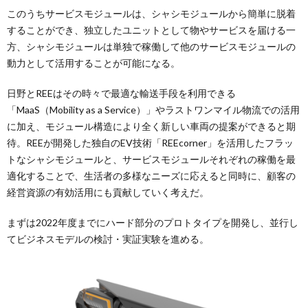
このうちサービスモジュールは、シャシモジュールから簡単に脱着
することができ、独立したユニットとして物やサービスを届ける一
方、シャシモジュールは単独で稼働して他のサービスモジュールの
動力として活用することが可能になる。
日野とREEはその時々で最適な輸送手段を利用できる
「MaaS（Mobility as a Service）」やラストワンマイル物流での活用
に加え、モジュール構造により全く新しい車両の提案ができると期
待。REEが開発した独自のEV技術「REEcorner」を活用したフラッ
トなシャシモジュールと、サービスモジュールそれぞれの稼働を最
適化することで、生活者の多様なニーズに応えると同時に、顧客の
経営資源の有効活用にも貢献していく考えだ。
まずは2022年度までにハード部分のプロトタイプを開発し、並行し
てビジネスモデルの検討・実証実験を進める。