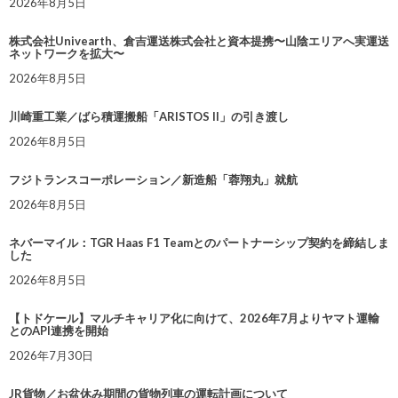
2026年8月5日
株式会社Univearth、倉吉運送株式会社と資本提携〜山陰エリアへ実運送
ネットワークを拡大〜
2026年8月5日
川崎重工業／ばら積運搬船「ARISTOS II」の引き渡し
2026年8月5日
フジトランスコーポレーション／新造船「蓉翔丸」就航
2026年8月5日
ネバーマイル：TGR Haas F1 Teamとのパートナーシップ契約を締結しま
した
2026年8月5日
【トドケール】マルチキャリア化に向けて、2026年7月よりヤマト運輸
とのAPI連携を開始
2026年7月30日
JR貨物／お盆休み期間の貨物列車の運転計画について