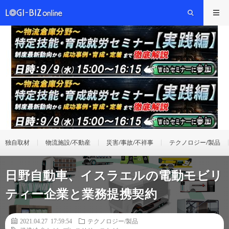
独自取材
物流施設/不動産
災害/事故/不祥事
テクノロジー/製品
日野自動車、イスラエルの電動モビリ
ティー企業と業務提携契約
2021.04.27 17:59:54
テクノロジー/製品