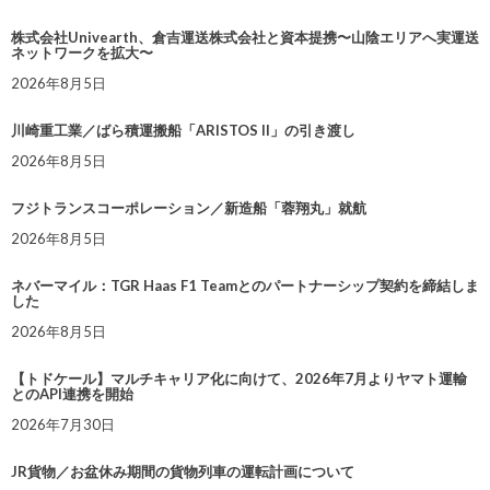
株式会社Univearth、倉吉運送株式会社と資本提携〜山陰エリアへ実運送
ネットワークを拡大〜
2026年8月5日
川崎重工業／ばら積運搬船「ARISTOS II」の引き渡し
2026年8月5日
フジトランスコーポレーション／新造船「蓉翔丸」就航
2026年8月5日
ネバーマイル：TGR Haas F1 Teamとのパートナーシップ契約を締結しま
した
2026年8月5日
【トドケール】マルチキャリア化に向けて、2026年7月よりヤマト運輸
とのAPI連携を開始
2026年7月30日
JR貨物／お盆休み期間の貨物列車の運転計画について