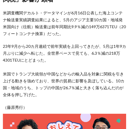
米調査機関デカルト・データマインが6月16日公表した海上コンテ
ナ輸送量実績調査結果によると、5月のアジア主要10カ国・地域発
米国向け（往航）輸送量は前年同期比9.9％減の149万6371TEU（20
フィートコンテナ換算）だった。
23年9月から20カ月連続で前年実績を上回ってきたが、5月は1年9カ
月ぶりに減少へ転じた。全世界ベースで見ても、6.3％減の218万
4301TEUにとどまった。
米国でトランプ大統領が中国などからの輸入品を対象に関税を引き
上げる動きを強めており、世界の貿易に影響を及ぼしている。10カ
国・地域のうち、トップの中国が26.7％減と大きく落ち込んだのが
全体を押し下げた。
（藤原秀行）