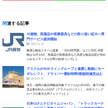
関連する記事
JR貨物、医薬品や医療器具などの取り扱い拡大へ専
門サービス提供開始
2023.12.14
最適な輸送スキーム提案、「2024年問題」などに対応 JR貨
物は12月13日、医薬品や医療器具など高度な輸送品質が求め
られるメディカル分野の鉄道コンテ[…]
アスクルがSHKライングループと連携し船舶にモー
ダルシフト、ドライバー運転時間8割超削減見込む
2025.01.31
埼玉～福岡の拠点間輸送対象 アスクルは1月30日、傘下の物
流企業ASKUL LOGIST（アスクルロジスト）、SHKライング
ループの東京九州フェリーと[…]
日本GLPとナビタイムジャパン、「トラックカーナ