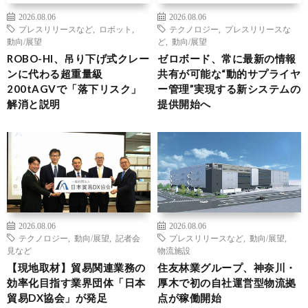
2026.08.06
2026.08.06
プレスリリースなど
,
ロボット
,
テクノロジー
,
プレスリリースな
動向/展望
ど
,
動向/展望
ROBO-HI、吊り下げ式クレー
ゼロボード、常に最新の情報
ンに代わる超重量級
共有が可能な“動的サプライヤ
200tAGVで「落下リスク」
ー管理”実現する新システムの
解消と説明
提供開始へ
2026.08.06
2026.08.06
テクノロジー
,
動向/展望
,
記者会
プレスリリースなど
,
動向/展望
,
見など
物流施設
【現地取材】貿易関連業務の
住友林業グループ、神奈川・
効率化目指す業界団体「日本
厚木で初の自社運営型物流拠
貿易DX協会」が発足
点が稼働開始