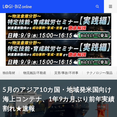
独自取材
物流施設/不動産
災害/事故/不祥事
テクノロジー/製品
5月のアジア10カ国・地域発米国向け
海上コンテナ、1年9カ月ぶり前年実績
割れ★速報