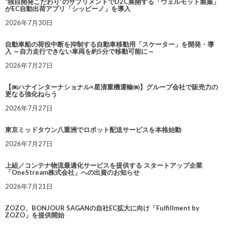
“独自開発こだわり”のサプリメントでD2C展開する「ウェルモット製薬」
がEC自動出荷アプリ「シッピーノ」を導入
2026年7月30日
自動車船の荷役中断を抑制する自動車移動用「スケーター」を開発・導
入 ～自力走行できない車両を約5分で移動可能に～
2026年7月27日
【㈱ハナインターナショナル×星清重機運輸㈱】グループ会社で販売力の
更なる強化ねらう
2026年7月27日
東京ミッドタウン八重洲でロボット配送サービスを本格始動
2026年7月27日
上組／コンテナ物流最適化サービスを提供する スタートアップ企業
「OneStream株式会社」への出資のお知らせ
2026年7月21日
ZOZO、BONJOUR SAGANの自社EC拡大に向け「Fulfillment by
ZOZO」を提供開始