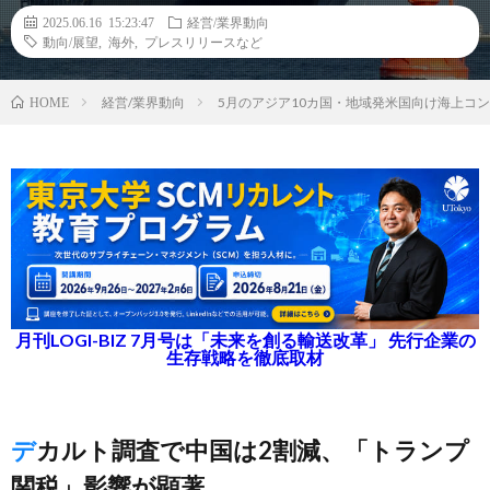
2025.06.16 15:23:47
経営/業界動向
動向/展望
,
海外
,
プレスリリースなど
経営/業界動向
5月のアジア10カ国・地域発米国向け海上コ
HOME
月刊LOGI-BIZ 7月号は「未来を創る輸送改革」 先行企業の
生存戦略を徹底取材
デカルト調査で中国は2割減、「トランプ
関税」影響が顕著