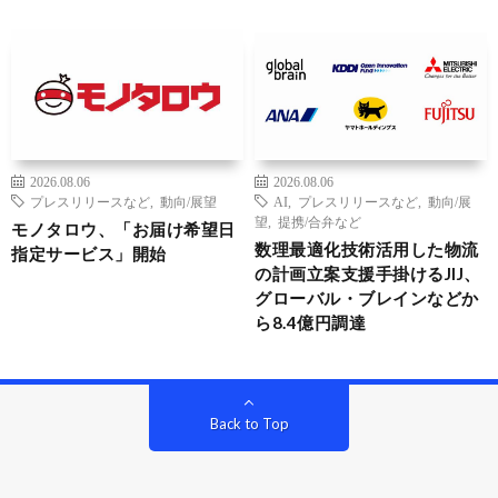
2026.08.06
2026.08.06
プレスリリースなど
,
動向/展望
AI
,
プレスリリースなど
,
動向/展
望
,
提携/合弁など
モノタロウ、「お届け希望日
数理最適化技術活用した物流
指定サービス」開始
の計画立案支援手掛けるJIJ、
グローバル・ブレインなどか
ら8.4億円調達
Back to Top