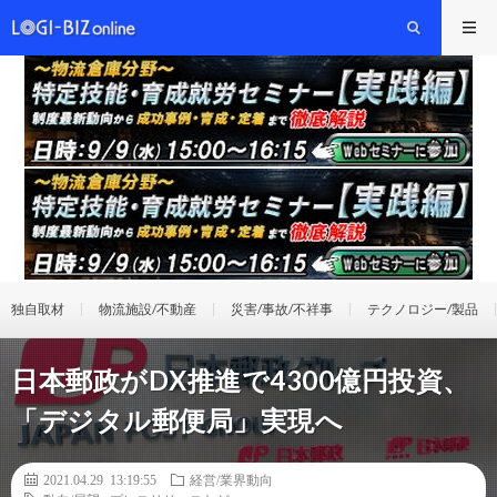
独自取材
物流施設/不動産
災害/事故/不祥事
テクノロジー/製品
日本郵政がDX推進で4300億円投資、
「デジタル郵便局」実現へ
2021.04.29 13:19:55
経営/業界動向