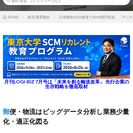
動向/展望
,
プレスリリースなど
経営/業界動向
日本郵政がDX推進で4300億円投資、「デジ
HOME
月刊LOGI-BIZ 7月号は「未来を創る輸送改革」 先行企業の
生存戦略を徹底取材
郵便・物流はビッグデータ分析し業務少量
化・適正化図る