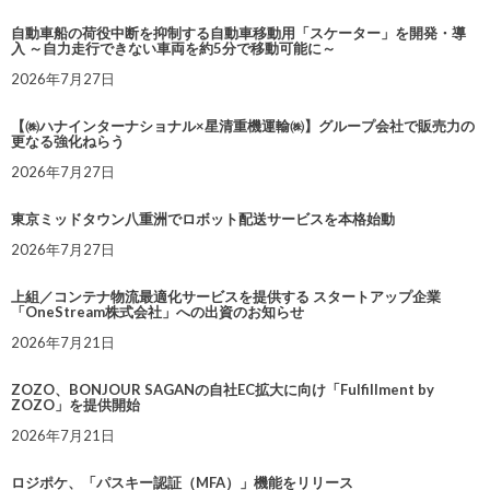
自動車船の荷役中断を抑制する自動車移動用「スケーター」を開発・導
入 ～自力走行できない車両を約5分で移動可能に～
2026年7月27日
【㈱ハナインターナショナル×星清重機運輸㈱】グループ会社で販売力の
更なる強化ねらう
2026年7月27日
東京ミッドタウン八重洲でロボット配送サービスを本格始動
2026年7月27日
上組／コンテナ物流最適化サービスを提供する スタートアップ企業
「OneStream株式会社」への出資のお知らせ
2026年7月21日
ZOZO、BONJOUR SAGANの自社EC拡大に向け「Fulfillment by
ZOZO」を提供開始
2026年7月21日
ロジポケ、「パスキー認証（MFA）」機能をリリース