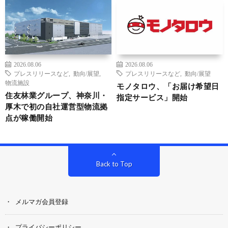
2026.08.06
2026.08.06
プレスリリースなど
,
動向/展望
,
プレスリリースなど
,
動向/展望
物流施設
モノタロウ、「お届け希望日
住友林業グループ、神奈川・
指定サービス」開始
厚木で初の自社運営型物流拠
点が稼働開始
Back to Top
メルマガ会員登録
プライバシーポリシー