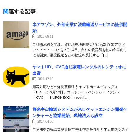
関連する記事
米アマゾン、外部企業に混載輸送サービスの提供開
始
2026.06.11
自社物流網を開放、貨物現在地追跡などにも対応 米アマゾ
ン・ドット・コムは6月10日、自社の物流網を他の企業向け
にも開放、製品配送などの物流を受託する「[…]
ヤマトHD、CVC通じ家電レンタルのレンティオに
出資
2021.12.10
顧客対応などの知見蓄積狙う ヤマトホールディングス
（HD）は12月10日、コーポレートベンチャーファンド
（CVC）「KURONEKO Innovati[…]
将来宇宙輸送システムが米ロケットエンジン開発ベ
ンチャーと協業開始、現地法人も設立
2024.04.05
再使用型の機器実現目指す 宇宙往還を可能とする輸送システ