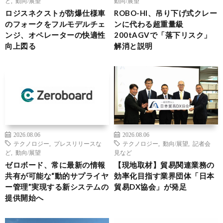
ど
,
動向/展望
動向/展望
ロジスネクストが防爆仕様車
ROBO-HI、吊り下げ式クレー
のフォークをフルモデルチェ
ンに代わる超重量級
ンジ、オペレーターの快適性
200tAGVで「落下リスク」
向上図る
解消と説明
2026.08.06
2026.08.06
テクノロジー
,
プレスリリースな
テクノロジー
,
動向/展望
,
記者会
ど
,
動向/展望
見など
ゼロボード、常に最新の情報
【現地取材】貿易関連業務の
共有が可能な“動的サプライヤ
効率化目指す業界団体「日本
ー管理”実現する新システムの
貿易DX協会」が発足
提供開始へ