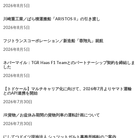
2026年8月5日
川崎重工業／ばら積運搬船「ARISTOS II」の引き渡し
2026年8月5日
フジトランスコーポレーション／新造船「蓉翔丸」就航
2026年8月5日
ネバーマイル：TGR Haas F1 Teamとのパートナーシップ契約を締結しま
した
2026年8月5日
【トドケール】マルチキャリア化に向けて、2026年7月よりヤマト運輸
とのAPI連携を開始
2026年7月30日
JR貨物／お盆休み期間の貨物列車の運転計画について
2026年7月30日
にしてつドイツ現地法人 シュツットガルト事務所移転のご案内