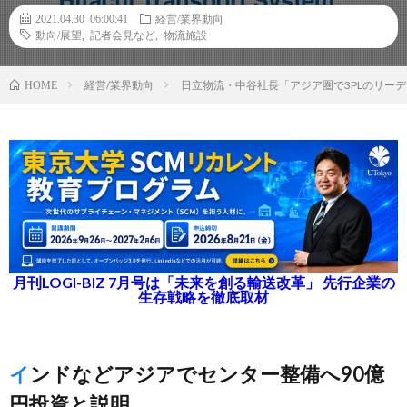
2021.04.30 06:00:41
経営/業界動向
動向/展望
,
記者会見など
,
物流施設
経営/業界動向
日立物流・中谷社長「アジア圏で3PLのリー
HOME
月刊LOGI-BIZ 7月号は「未来を創る輸送改革」 先行企業の
生存戦略を徹底取材
インドなどアジアでセンター整備へ90億
円投資と説明