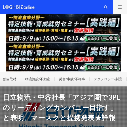
独自取材
物流施設/不動産
災害/事故/不祥事
テクノロジー/製品
日立物流・中谷社長「アジア圏で3PL
のリーディングカンパニー目指す」
と表明、マースクと提携発表★詳報