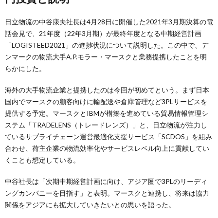
日立物流の中谷康夫社長は4月28日に開催した2021年3月期決算の電
話会見で、21年度（22年3月期）が最終年度となる中期経営計画
「LOGISTEED2021」の進捗状況について説明した。この中で、デ
ンマークの物流大手A.P.モラー・マースクと業務提携したことを明
らかにした。
海外の大手物流企業と提携したのは今回が初めてという。まず日本
国内でマースクの顧客向けに輸配送や倉庫管理など3PLサービスを
提供する予定。マースクとIBMが構築を進めている貿易情報管理シ
ステム「TRADELENS（トレードレンズ）」と、日立物流が注力し
ているサプライチェーン運営最適化支援サービス「SCDOS」を組み
合わせ、荷主企業の物流効率化やサービスレベル向上に貢献してい
くことも想定している。
中谷社長は「次期中期経営計画に向け、アジア圏で3PLのリーディ
ングカンパニーを目指す」と表明。マースクと連携し、将来は協力
関係をアジアにも拡大していきたいとの思いを語った。