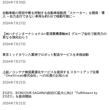
2026年7月30日
自動車船の荷役中断を抑制する自動車移動用「スケーター」を開発・導
入 ～自力走行できない車両を約5分で移動可能に～
2026年7月27日
【㈱ハナインターナショナル×星清重機運輸㈱】グループ会社で販売力の
更なる強化ねらう
2026年7月27日
東京ミッドタウン八重洲でロボット配送サービスを本格始動
2026年7月27日
上組／コンテナ物流最適化サービスを提供する スタートアップ企業
「OneStream株式会社」への出資のお知らせ
2026年7月21日
ZOZO、BONJOUR SAGANの自社EC拡大に向け「Fulfillment by
ZOZO」を提供開始
2026年7月21日