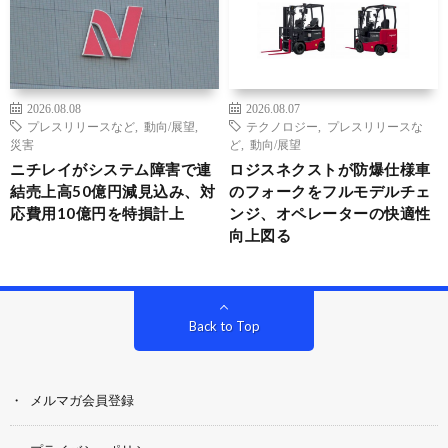
2026.08.08
2026.08.07
プレスリリースなど
,
動向/展望
,
テクノロジー
,
プレスリリースな
災害
ど
,
動向/展望
ニチレイがシステム障害で連
ロジスネクストが防爆仕様車
結売上高50億円減見込み、対
のフォークをフルモデルチェ
応費用10億円を特損計上
ンジ、オペレーターの快適性
向上図る
Back to Top
メルマガ会員登録