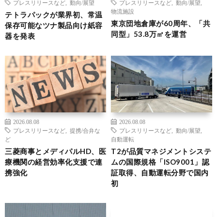
プレスリリースなど
,
動向/展望
プレスリリースなど
,
動向/展望
,
物流施設
テトラパックが業界初、常温
東京団地倉庫が60周年、「共
保存可能なツナ製品向け紙容
同型」53.8万㎡を運営
器を発表
2026.08.08
2026.08.08
プレスリリースなど
,
提携/合弁な
プレスリリースなど
,
動向/展望
,
ど
自動運転
三菱商事とメディパルHD、医
T2が品質マネジメントシステ
療機関の経営効率化支援で連
ムの国際規格「ISO9001」認
携強化
証取得、自動運転分野で国内
初