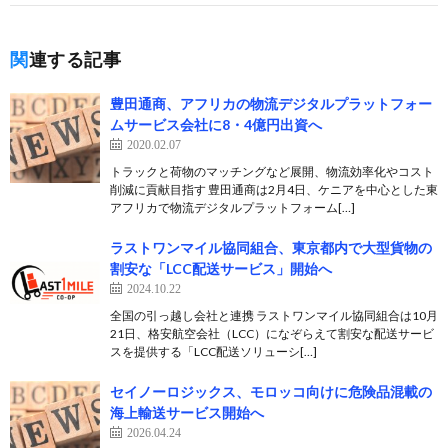
関連する記事
豊田通商、アフリカの物流デジタルプラットフォー
ムサービス会社に8・4億円出資へ
2020.02.07
トラックと荷物のマッチングなど展開、物流効率化やコスト
削減に貢献目指す 豊田通商は2月4日、ケニアを中心とした東
アフリカで物流デジタルプラットフォーム[…]
ラストワンマイル協同組合、東京都内で大型貨物の
割安な「LCC配送サービス」開始へ
2024.10.22
全国の引っ越し会社と連携 ラストワンマイル協同組合は10月
21日、格安航空会社（LCC）になぞらえて割安な配送サービ
スを提供する「LCC配送ソリューシ[…]
セイノーロジックス、モロッコ向けに危険品混載の
海上輸送サービス開始へ
2026.04.24