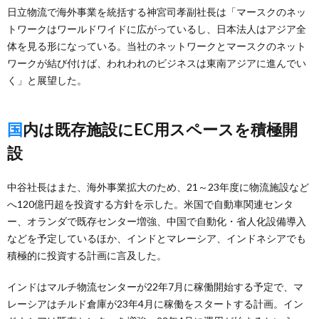
日立物流で海外事業を統括する神宮司孝副社長は「マースクのネッ
トワークはワールドワイドに広がっているし、日本法人はアジア全
体を見る形になっている。当社のネットワークとマースクのネット
ワークが結び付けば、われわれのビジネスは東南アジアに進んでい
く」と展望した。
国内は既存施設にEC用スペースを積極開
設
中谷社長はまた、海外事業拡大のため、21～23年度に物流施設など
へ120億円超を投資する方針を示した。米国で自動車関連センタ
ー、オランダで既存センター増強、中国で自動化・省人化設備導入
などを予定しているほか、インドとマレーシア、インドネシアでも
積極的に投資する計画に言及した。
インドはマルチ物流センターが22年7月に稼働開始する予定で、マ
レーシアはチルド倉庫が23年4月に稼働をスタートする計画。イン