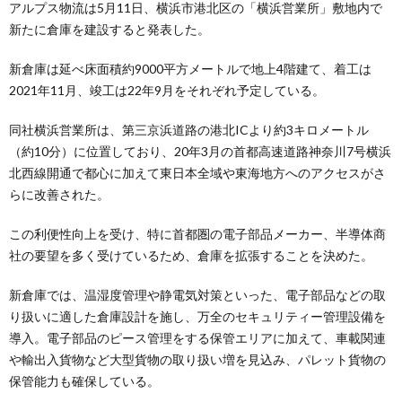
アルプス物流は5月11日、横浜市港北区の「横浜営業所」敷地内で
新たに倉庫を建設すると発表した。
新倉庫は延べ床面積約9000平方メートルで地上4階建て、着工は
2021年11月、竣工は22年9月をそれぞれ予定している。
同社横浜営業所は、第三京浜道路の港北ICより約3キロメートル
（約10分）に位置しており、20年3月の首都高速道路神奈川7号横浜
北西線開通で都心に加えて東日本全域や東海地方へのアクセスがさ
らに改善された。
この利便性向上を受け、特に首都圏の電子部品メーカー、半導体商
社の要望を多く受けているため、倉庫を拡張することを決めた。
新倉庫では、温湿度管理や静電気対策といった、電子部品などの取
り扱いに適した倉庫設計を施し、万全のセキュリティー管理設備を
導入。電子部品のピース管理をする保管エリアに加えて、車載関連
や輸出入貨物など大型貨物の取り扱い増を見込み、パレット貨物の
保管能力も確保している。