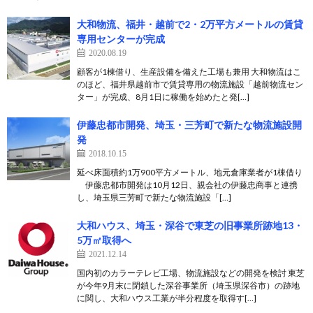
大和物流、福井・越前で2・2万平方メートルの賃貸
専用センターが完成
2020.08.19
顧客が1棟借り、生産設備を備えた工場も兼用 大和物流はこ
のほど、福井県越前市で賃貸専用の物流施設「越前物流セン
ター」が完成、8月1日に稼働を始めたと発[…]
伊藤忠都市開発、埼玉・三芳町で新たな物流施設開
発
2018.10.15
延べ床面積約1万900平方メートル、地元倉庫業者が1棟借り
伊藤忠都市開発は10月12日、親会社の伊藤忠商事と連携
し、埼玉県三芳町で新たな物流施設「[…]
大和ハウス、埼玉・深谷で東芝の旧事業所跡地13・
5万㎡取得へ
2021.12.14
国内初のカラーテレビ工場、物流施設などの開発を検討 東芝
が今年9月末に閉鎖した深谷事業所（埼玉県深谷市）の跡地
に関し、大和ハウス工業が半分程度を取得す[…]