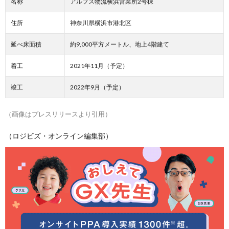
名称
アルプス物流横浜営業所2号棟
住所
神奈川県横浜市港北区
延べ床面積
約9,000平方メートル、地上4階建て
着工
2021年11月（予定）
竣工
2022年9月（予定）
（画像はプレスリリースより引用）
（ロジビズ・オンライン編集部）