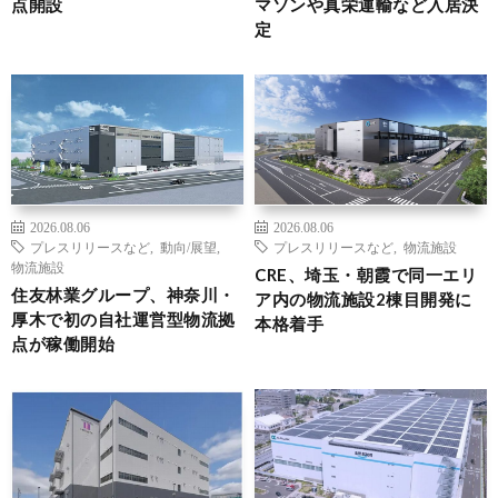
点開設
マソンや真栄運輸など入居決
定
2026.08.06
2026.08.06
プレスリリースなど
,
動向/展望
,
プレスリリースなど
,
物流施設
物流施設
CRE、埼玉・朝霞で同一エリ
住友林業グループ、神奈川・
ア内の物流施設2棟目開発に
厚木で初の自社運営型物流拠
本格着手
点が稼働開始