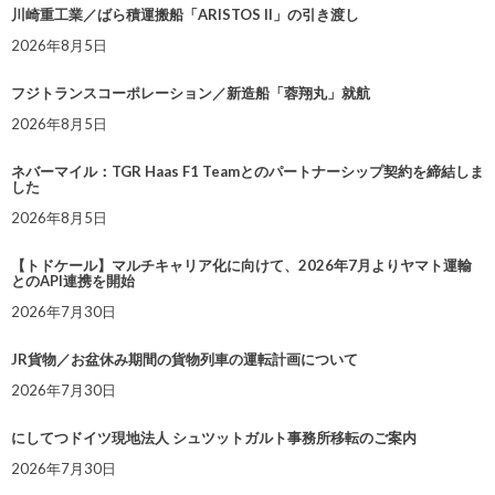
川崎重工業／ばら積運搬船「ARISTOS II」の引き渡し
2026年8月5日
フジトランスコーポレーション／新造船「蓉翔丸」就航
2026年8月5日
ネバーマイル：TGR Haas F1 Teamとのパートナーシップ契約を締結しま
した
2026年8月5日
【トドケール】マルチキャリア化に向けて、2026年7月よりヤマト運輸
とのAPI連携を開始
2026年7月30日
JR貨物／お盆休み期間の貨物列車の運転計画について
2026年7月30日
にしてつドイツ現地法人 シュツットガルト事務所移転のご案内
2026年7月30日