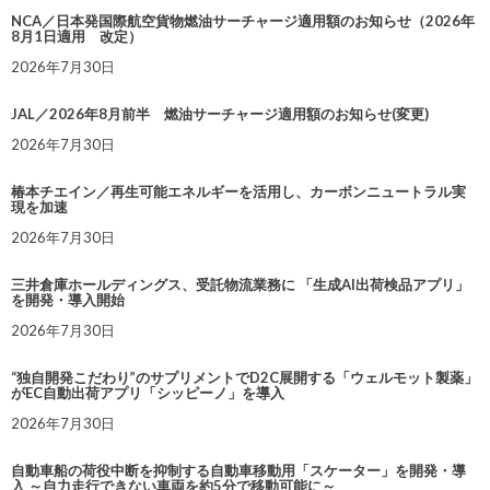
NCA／日本発国際航空貨物燃油サーチャージ適用額のお知らせ（2026年
8月1日適用 改定）
2026年7月30日
JAL／2026年8月前半 燃油サーチャージ適用額のお知らせ(変更)
2026年7月30日
椿本チエイン／再生可能エネルギーを活用し、カーボンニュートラル実
現を加速
2026年7月30日
三井倉庫ホールディングス、受託物流業務に 「生成AI出荷検品アプリ」
を開発・導入開始
2026年7月30日
“独自開発こだわり”のサプリメントでD2C展開する「ウェルモット製薬」
がEC自動出荷アプリ「シッピーノ」を導入
2026年7月30日
自動車船の荷役中断を抑制する自動車移動用「スケーター」を開発・導
入 ～自力走行できない車両を約5分で移動可能に～