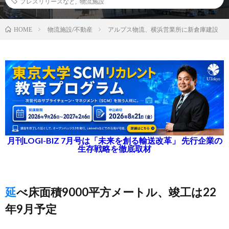
プレスリリースなど
,
物流施設
物流施設/不動産
アルプス物流、横浜営業所に新倉庫建設
HOME
月刊LOGI-BIZ 7月号は「未来を創る輸送改革」 先行企業の
生存戦略を徹底取材
延べ床面積9000平方メートル、竣工は22
年9月予定