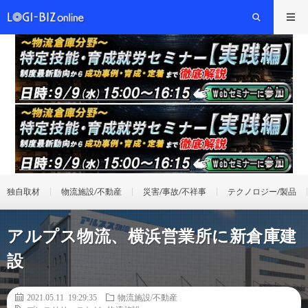
独自取材
物流施設/不動産
災害/事故/不祥事
テクノロジー/製品
アルプス物流、横浜営業所に新倉庫建
設
2021.05.11 19:29:35
物流施設/不動産