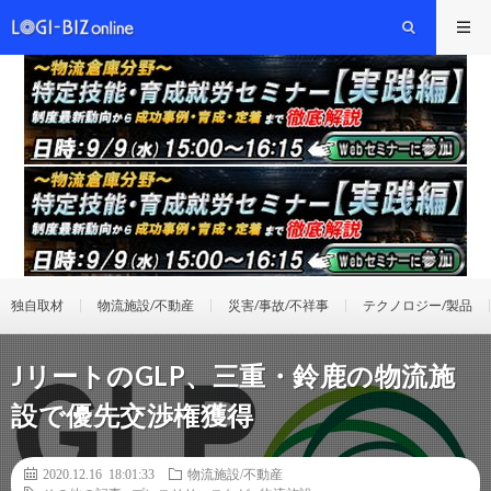
独自取材
物流施設/不動産
災害/事故/不祥事
テクノロジー/製品
JリートのGLP、三重・鈴鹿の物流施
設で優先交渉権獲得
2020.12.16 18:01:33
物流施設/不動産