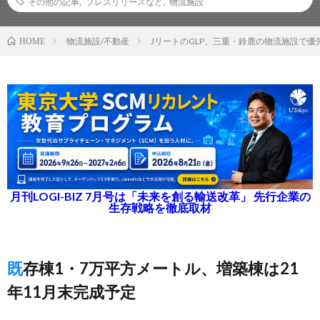
その他の記事
,
プレスリリースなど
,
物流施設
物流施設/不動産
JリートのGLP、三重・鈴鹿の物流施設で優
HOME
月刊LOGI-BIZ 7月号は「未来を創る輸送改革」 先行企業の
生存戦略を徹底取材
既存棟1・7万平方メートル、増築棟は21
年11月末完成予定