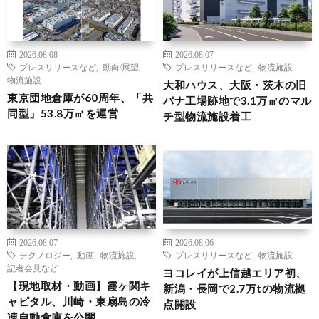
2026.08.08
2026.08.07
プレスリリースなど
,
動向/展望
,
プレスリリースなど
,
物流施設
物流施設
大和ハウス、大阪・茨木の旧
東京団地倉庫が60周年、「共
パナ工場跡地で3.1万㎡のマル
同型」53.8万㎡を運営
チ型物流施設着工
2026.08.07
2026.08.06
テクノロジー
,
動画
,
物流施設
,
プレスリリースなど
,
物流施設
記者会見など
ヨコレイが上信越エリア初、
【現地取材・動画】霞ヶ関キ
新潟・長岡で2.7万tの物流拠
ャピタル、川崎・東扇島の冷
点開設
凍自動倉庫を公開