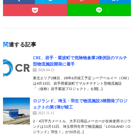
関連する記事
CRE、岩手・紫波町で危険物倉庫2棟併設のマルチ
型物流施設開発に着手
2026.04.13
東北エリア2棟目、28年6月竣工予定 シーアールイー（CRE）
は4月13日、岩手県紫波町でマルチテナント型物流施設
「（仮称）岩手紫波プロジェクト」を開[…]
ロジランド、埼玉・羽生で物流施設3棟開発プロジ
ェクトの第1弾が竣工
2021.11.11
2・4万平方メートル、大手日用品メーカーが全体使用 ロジラ
ンドは11月11日、埼玉県羽生市で物流施設「LOGILAND（ロ
ジランド）羽生Ⅰ」が10月2[…]