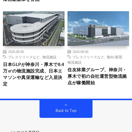
2026.08.06
2026.08.06
プレスリリースなど
,
物流施設
プレスリリースなど
,
動向/展望
,
物流施設
日本GLPが神奈川・厚木で8.4
住友林業グループ、神奈川・
万㎡の物流施設完成、日本エ
厚木で初の自社運営型物流拠
マソンや真栄運輸など入居決
点が稼働開始
定
Back to Top