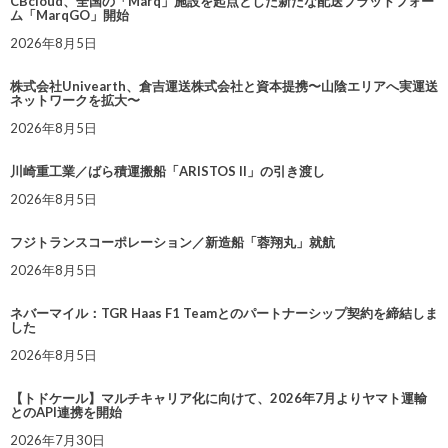
CBcloud、全国の「Marq」施設を起点とした新たな配送プラットフォー
ム「MarqGO」開始
2026年8月5日
株式会社Univearth、倉吉運送株式会社と資本提携〜山陰エリアへ実運送
ネットワークを拡大〜
2026年8月5日
川崎重工業／ばら積運搬船「ARISTOS II」の引き渡し
2026年8月5日
フジトランスコーポレーション／新造船「蓉翔丸」就航
2026年8月5日
ネバーマイル：TGR Haas F1 Teamとのパートナーシップ契約を締結しま
した
2026年8月5日
【トドケール】マルチキャリア化に向けて、2026年7月よりヤマト運輸
とのAPI連携を開始
2026年7月30日