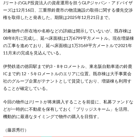
JリートのGLP投資法人の資産運用を担うGLPジャパン・アドバイザ
ーズは12月16日、三重県鈴鹿市の物流施設の取得に関する優先交渉
権を取得したと発表した。期限は2025年12月21日まで。
対象物件の所在地や名称などの詳細は開示していないが、既存棟は
08年8月に完成し、延べ床面積は1万6799平方メートル。現在増築棟
の工事を進めており、延べ床面積は1万3169平方メートルで2021年
11月末の完成を見込んでいる。
伊勢鉄道の徳田駅まで約3・8キロメートル、東名阪自動車道の鈴鹿
ICまで約 12・5キロメートルのエリアに位置。既存棟は大手事業会
社のグループ企業がテナントとして賃貸しており、増築棟も利用す
ることが確定している。
今回の物件はJリートが将来購入することを前提に、私募ファンドな
どが一時的に不動産を保有しておく「ブリッジスキーム」を活用。
機動的に最適なタイミングで物件の購入を目指す。
（藤原秀行）