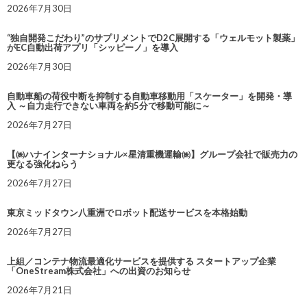
2026年7月30日
“独自開発こだわり”のサプリメントでD2C展開する「ウェルモット製薬」
がEC自動出荷アプリ「シッピーノ」を導入
2026年7月30日
自動車船の荷役中断を抑制する自動車移動用「スケーター」を開発・導
入 ～自力走行できない車両を約5分で移動可能に～
2026年7月27日
【㈱ハナインターナショナル×星清重機運輸㈱】グループ会社で販売力の
更なる強化ねらう
2026年7月27日
東京ミッドタウン八重洲でロボット配送サービスを本格始動
2026年7月27日
上組／コンテナ物流最適化サービスを提供する スタートアップ企業
「OneStream株式会社」への出資のお知らせ
2026年7月21日