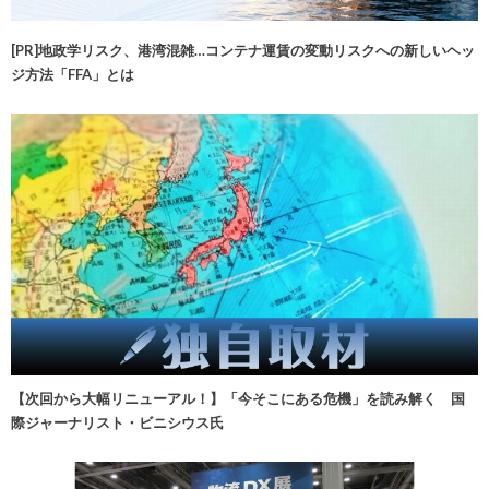
[PR]地政学リスク、港湾混雑…コンテナ運賃の変動リスクへの新しいヘッ
ジ方法「FFA」とは
【次回から大幅リニューアル！】「今そこにある危機」を読み解く 国
際ジャーナリスト・ビニシウス氏