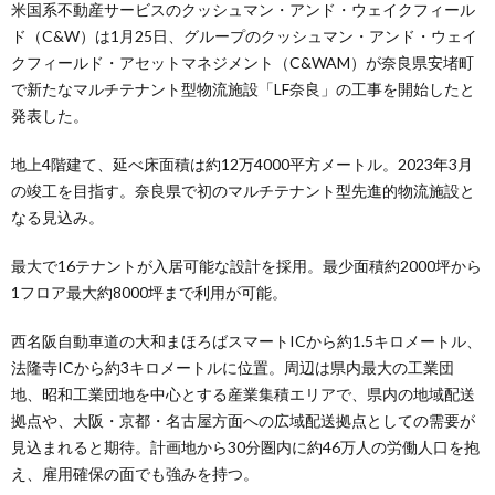
米国系不動産サービスのクッシュマン・アンド・ウェイクフィール
ド（C&W）は1月25日、グループのクッシュマン・アンド・ウェイ
クフィールド・アセットマネジメント（C&WAM）が奈良県安堵町
で新たなマルチテナント型物流施設「LF奈良」の工事を開始したと
発表した。
地上4階建て、延べ床面積は約12万4000平方メートル。2023年3月
の竣工を目指す。奈良県で初のマルチテナント型先進的物流施設と
なる見込み。
最大で16テナントが入居可能な設計を採用。最少面積約2000坪から
1フロア最大約8000坪まで利用が可能。
西名阪自動車道の大和まほろばスマートICから約1.5キロメートル、
法隆寺ICから約3キロメートルに位置。周辺は県内最⼤の⼯業団
地、昭和⼯業団地を中⼼とする産業集積エリアで、県内の地域配送
拠点や、大阪・京都・名古屋方面への広域配送拠点としての需要が
見込まれると期待。計画地から30分圏内に約46万人の労働人口を抱
え、雇用確保の面でも強みを持つ。