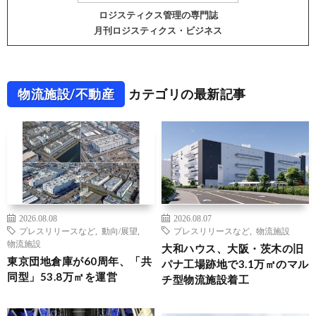
ロジスティクス管理の専門誌
月刊ロジスティクス・ビジネス
物流施設/不動産
カテゴリの最新記事
2026.08.08
2026.08.07
プレスリリースなど
,
動向/展望
,
プレスリリースなど
,
物流施設
物流施設
大和ハウス、大阪・茨木の旧
東京団地倉庫が60周年、「共
パナ工場跡地で3.1万㎡のマル
同型」53.8万㎡を運営
チ型物流施設着工