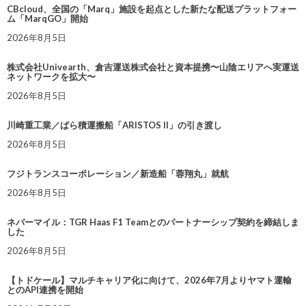
CBcloud、全国の「Marq」施設を起点とした新たな配送プラットフォー
ム「MarqGO」開始
2026年8月5日
株式会社Univearth、倉吉運送株式会社と資本提携〜山陰エリアへ実運送
ネットワークを拡大〜
2026年8月5日
川崎重工業／ばら積運搬船「ARISTOS II」の引き渡し
2026年8月5日
フジトランスコーポレーション／新造船「蓉翔丸」就航
2026年8月5日
ネバーマイル：TGR Haas F1 Teamとのパートナーシップ契約を締結しま
した
2026年8月5日
【トドケール】マルチキャリア化に向けて、2026年7月よりヤマト運輸
とのAPI連携を開始