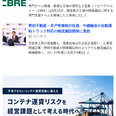
専門チーム整備、最適な立地や運営など提案 シービーアール
イー（CBRE）は8月23日、製造業の工場や関連施設に関する
専門支援チームを整備したと発表した[…]
野村不動産・井戸常務執行役員、中継輸送や自動運
転トラック対応の物流施設開発に意欲
2025.06.02
空室率上昇の首都圏も「需要自体は引き続き底堅い」と展望
関連記事：野村不動産が関東圏以外のエリアでも物流施設を
積極開発へ、25～27年度に九州で5棟な[…]