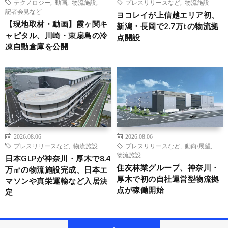
テクノロジー
,
動画
,
物流施設
,
プレスリリースなど
,
物流施設
記者会見など
ヨコレイが上信越エリア初、
【現地取材・動画】霞ヶ関キ
新潟・長岡で2.7万tの物流拠
ャピタル、川崎・東扇島の冷
点開設
凍自動倉庫を公開
2026.08.06
2026.08.06
プレスリリースなど
,
物流施設
プレスリリースなど
,
動向/展望
,
物流施設
日本GLPが神奈川・厚木で8.4
住友林業グループ、神奈川・
万㎡の物流施設完成、日本エ
厚木で初の自社運営型物流拠
マソンや真栄運輸など入居決
点が稼働開始
定