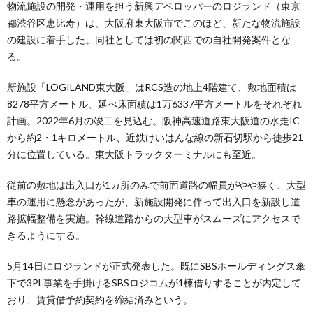
物流施設の開発・運用を担う新興デベロッパーのロジランド（東京
都渋谷区恵比寿）は、大阪府東大阪市でこのほど、新たな物流施設
の建設に着手した。同社としては初の関西での自社開発案件とな
る。
新施設「LOGILAND東大阪」はRCS造の地上4階建て、敷地面積は
8278平方メートル、延べ床面積は1万6337平方メートルをそれぞれ
計画。2022年6月の竣工を見込む。阪神高速道路東大阪道の水走IC
から約2・1キロメートル、近鉄けいはんな線の新石切駅から徒歩21
分に位置している。東大阪トラックターミナルにも至近。
従前の敷地は出入口が1カ所のみで前面道路の幅員がやや狭く、大型
車の運用に懸念があったが、新施設開発に伴って出入口を新設し道
路拡幅整備を実施。幹線道路からの大型車がスムーズにアクセスで
きるようにする。
5月14日にロジランドが正式発表した。既にSBSホールディングス傘
下で3PL事業を手掛けるSBSロジコムが1棟借りすることが内定して
おり、賃貸借予約契約を締結済みという。