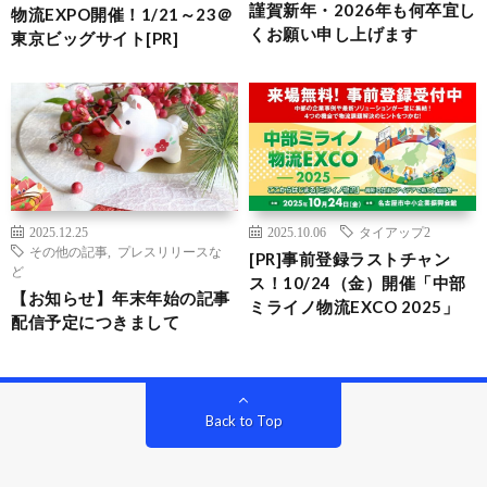
謹賀新年・2026年も何卒宜し
物流EXPO開催！1/21～23＠
くお願い申し上げます
東京ビッグサイト[PR]
2025.12.25
2025.10.06
タイアップ2
その他の記事
,
プレスリリースな
[PR]事前登録ラストチャン
ど
ス！10/24（金）開催「中部
【お知らせ】年末年始の記事
ミライノ物流EXCO 2025」
配信予定につきまして
Back to Top