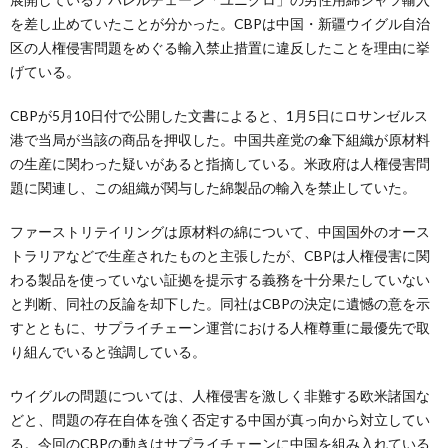
を差し止めていたことが分かった。CBPは中国・新疆ウイグル自治
区の人権侵害問題をめぐる輸入禁止措置に違反したことを理由に挙
げている。
CBPが5月10日付で公開した文書によると、1月5日にロサンゼルス
港で当局が当該の商品を押収した。中国共産党の傘下組織が原材料
の生産に関わった疑いがあると指摘している。米政府は人権侵害問
題に関連し、この組織が関与した綿製品の輸入を禁止していた。
ファーストリテイリングは原材料の綿について、中国国外のオース
トラリアなどで生産されたものと主張したが、CBPは人権侵害に関
わる製品を使っていない証拠を提示する義務を十分果たしていない
と判断、同社の反論を却下した。同社はCBPの決定に遺憾の意を示
すとともに、サプライチェーン運営における人権尊重に最優先で取
り組んでいると強調している。
ウイグルの問題については、人権侵害を激しく非難する欧米諸国な
どと、問題の存在自体を強く否定する中国が真っ向から対立してい
る。今回のCBPの動きはサプライチェーンに中国を組み入れている