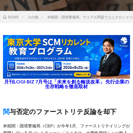
その他
米税関・国境警備局、ウイグル問題でユニクロシャツ
HOME
月刊LOGI-BIZ 7月号は「未来を創る輸送改革」 先行企業の
生存戦略を徹底取材
関与否定のファーストリテ反論を却下
米税関・国境警備局（CBP）が今年1月、ファーストリテイリングが
展開しているアパレルチェーン「ユニクロ」の男性用綿シャツ輸入