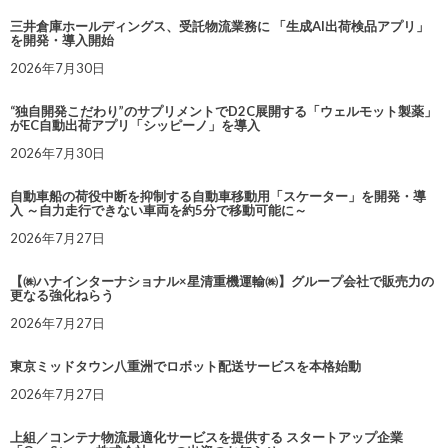
三井倉庫ホールディングス、受託物流業務に 「生成AI出荷検品アプリ」
を開発・導入開始
2026年7月30日
“独自開発こだわり”のサプリメントでD2C展開する「ウェルモット製薬」
がEC自動出荷アプリ「シッピーノ」を導入
2026年7月30日
自動車船の荷役中断を抑制する自動車移動用「スケーター」を開発・導
入 ～自力走行できない車両を約5分で移動可能に～
2026年7月27日
【㈱ハナインターナショナル×星清重機運輸㈱】グループ会社で販売力の
更なる強化ねらう
2026年7月27日
東京ミッドタウン八重洲でロボット配送サービスを本格始動
2026年7月27日
上組／コンテナ物流最適化サービスを提供する スタートアップ企業