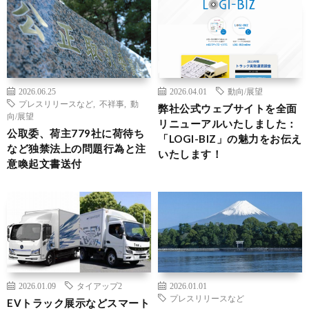
2026.06.25
2026.04.01
動向/展望
プレスリリースなど
,
不祥事
,
動
弊社公式ウェブサイトを全面
向/展望
リニューアルいたしました：
公取委、荷主779社に荷待ち
「LOGI-BIZ」の魅力をお伝え
など独禁法上の問題行為と注
いたします！
意喚起文書送付
2026.01.09
タイアップ2
2026.01.01
プレスリリースなど
EVトラック展示などスマート