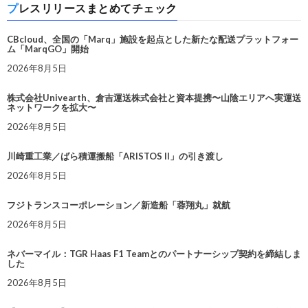
プレスリリースまとめてチェック
CBcloud、全国の「Marq」施設を起点とした新たな配送プラットフォー
ム「MarqGO」開始
2026年8月5日
株式会社Univearth、倉吉運送株式会社と資本提携〜山陰エリアへ実運送
ネットワークを拡大〜
2026年8月5日
川崎重工業／ばら積運搬船「ARISTOS II」の引き渡し
2026年8月5日
フジトランスコーポレーション／新造船「蓉翔丸」就航
2026年8月5日
ネバーマイル：TGR Haas F1 Teamとのパートナーシップ契約を締結しま
した
2026年8月5日