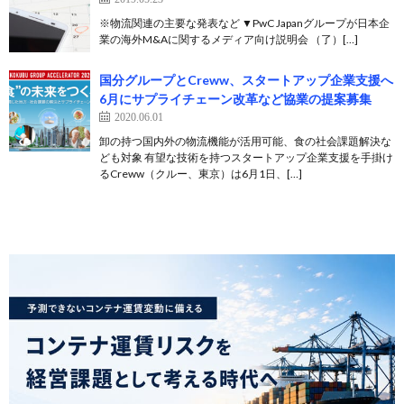
※物流関連の主要な発表など ▼PwC Japanグループが日本企
業の海外M&Aに関するメディア向け説明会 （了）[…]
国分グループとCreww、スタートアップ企業支援へ
6月にサプライチェーン改革など協業の提案募集
2020.06.01
卸の持つ国内外の物流機能が活用可能、食の社会課題解決な
ども対象 有望な技術を持つスタートアップ企業支援を手掛け
るCreww（クルー、東京）は6月1日、[…]