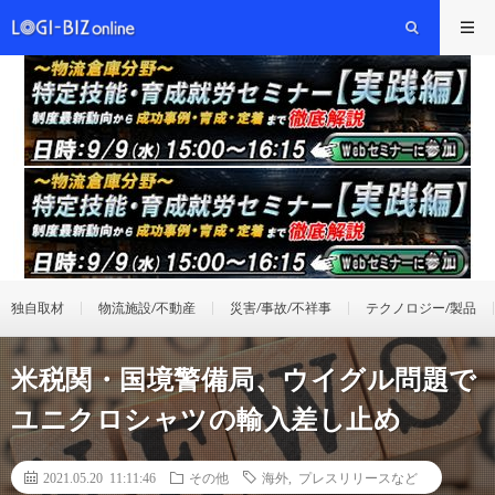
独自取材
物流施設/不動産
災害/事故/不祥事
テクノロジー/製品
米税関・国境警備局、ウイグル問題で
ユニクロシャツの輸入差し止め
2021.05.20 11:11:46
その他
海外
,
プレスリリースなど