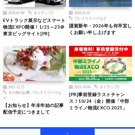
2026.01.09
タイアップ2
2026.01.01
プレスリリースなど
EVトラック展示などスマート
謹賀新年・2026年も何卒宜し
物流EXPO開催！1/21～23＠
くお願い申し上げます
東京ビッグサイト[PR]
2025.12.25
2025.10.06
タイアップ2
その他の記事
,
プレスリリースな
[PR]事前登録ラストチャン
ど
ス！10/24（金）開催「中部
【お知らせ】年末年始の記事
ミライノ物流EXCO 2025」
配信予定につきまして