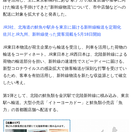
けた輸送を手掛けてきた“新幹線物流”について、市中店舗などへの
配送に対象を拡大すると発表した。
JR3社、北海道の鮮魚や駅弁を東京に届ける新幹線輸送を定期化
佐川とJR九州、新幹線使った貨客混載を5月18日開始
JR東日本物流が荷主企業から輸送を受注し、列車を活用した荷物の
輸送をコーディネート。JR東日本とJR西日本は、北陸新幹線による
荷物の輸送部分を担い、新幹線の速達性でスピーディーに届ける。
新型コロナウイルスの感染拡大で旅客輸送が深刻な打撃を受けてい
るため、客車を有効活用し、新幹線物流を新たな収益源として確立
したい考え。
第1弾として、北陸の鮮魚類を金沢駅で北陸新幹線に積み込み、東京
駅へ輸送。大型小売店「イトーヨーカドー」と鮮魚類小売店「魚
力」の首都圏店舗へ配送する。