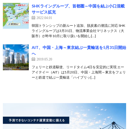
SHKライングループ、首都圏～中国を結ぶ小口混載
サービス拡充
2022.04.01
韓国トランシップの新ルート追加、脱炭素の潮流に対応 SHK
ライングループは3月31日、物流事業会社マリネックス（大
阪市）が昨年10月に取り扱いを開始し[…]
AIT、中国・上海～東京結ぶ一貫輸送を5月31日開始
へ
2019.05.20
フェリーと鉄道駆使、リードタイム4日を安定的に実現 エー
アイテイー（AIT）は5月20日、中国・上海間～東京をフェリ
ーと鉄道で結ぶ一貫輸送「ハイブリッ[…]