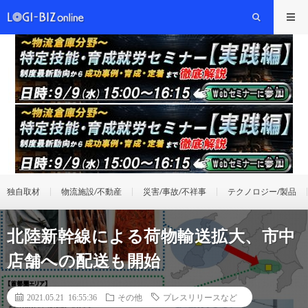
独自取材
物流施設/不動産
災害/事故/不祥事
テクノロジー/製品
北陸新幹線による荷物輸送拡大、市中
店舗への配送も開始
2021.05.21 16:55:36
その他
プレスリリースなど