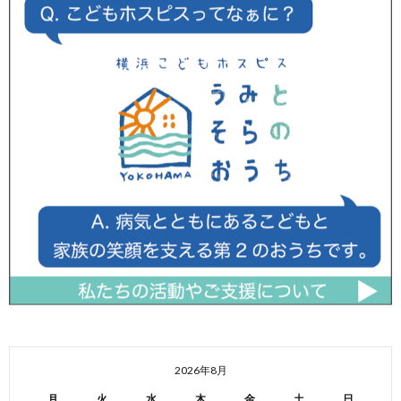
2026年8月
月
火
水
木
金
土
日