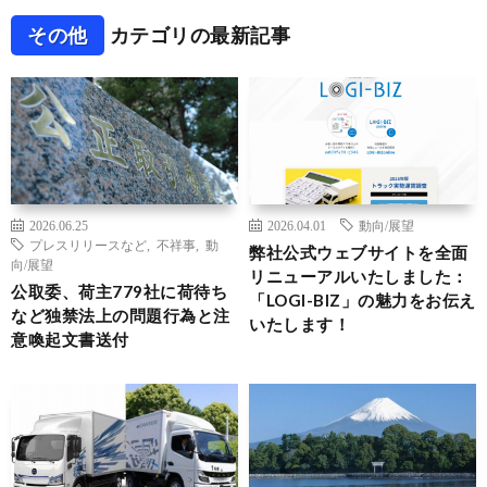
その他
カテゴリの最新記事
2026.06.25
2026.04.01
動向/展望
プレスリリースなど
,
不祥事
,
動
弊社公式ウェブサイトを全面
向/展望
リニューアルいたしました：
公取委、荷主779社に荷待ち
「LOGI-BIZ」の魅力をお伝え
など独禁法上の問題行為と注
いたします！
意喚起文書送付