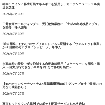
椿本チエイン／再生可能エネルギーを活用し、カーボンニュートラル実
現を加速
2026年7月30日
三井倉庫ホールディングス、受託物流業務に 「生成AI出荷検品アプリ」
を開発・導入開始
2026年7月30日
“独自開発こだわり”のサプリメントでD2C展開する「ウェルモット製薬」
がEC自動出荷アプリ「シッピーノ」を導入
2026年7月30日
自動車船の荷役中断を抑制する自動車移動用「スケーター」を開発・導
入 ～自力走行できない車両を約5分で移動可能に～
2026年7月27日
【㈱ハナインターナショナル×星清重機運輸㈱】グループ会社で販売力の
更なる強化ねらう
2026年7月27日
東京ミッドタウン八重洲でロボット配送サービスを本格始動