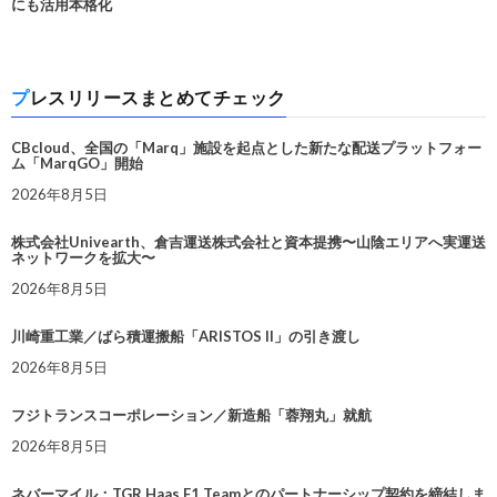
にも活用本格化
プレスリリースまとめてチェック
CBcloud、全国の「Marq」施設を起点とした新たな配送プラットフォー
ム「MarqGO」開始
2026年8月5日
株式会社Univearth、倉吉運送株式会社と資本提携〜山陰エリアへ実運送
ネットワークを拡大〜
2026年8月5日
川崎重工業／ばら積運搬船「ARISTOS II」の引き渡し
2026年8月5日
フジトランスコーポレーション／新造船「蓉翔丸」就航
2026年8月5日
ネバーマイル：TGR Haas F1 Teamとのパートナーシップ契約を締結しま