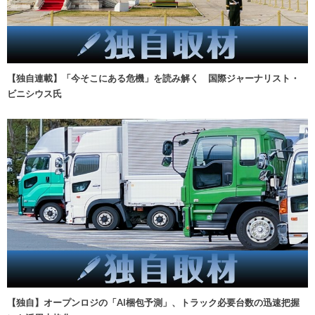
【独自連載】「今そこにある危機」を読み解く 国際ジャーナリスト・
ビニシウス氏
【独自】オープンロジの「AI梱包予測」、トラック必要台数の迅速把握