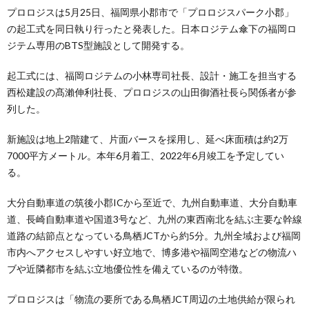
プロロジスは5月25日、福岡県小郡市で「プロロジスパーク小郡」
の起工式を同日執り行ったと発表した。日本ロジテム傘下の福岡ロ
ジテム専用のBTS型施設として開発する。
起工式には、福岡ロジテムの小林専司社長、設計・施工を担当する
西松建設の髙瀨伸利社長、プロロジスの山田御酒社長ら関係者が参
列した。
新施設は地上2階建て、片面バースを採用し、延べ床面積は約2万
7000平方メートル。本年6月着工、2022年6月竣工を予定してい
る。
大分自動車道の筑後小郡ICから至近で、九州自動車道、大分自動車
道、長崎自動車道や国道3号など、九州の東西南北を結ぶ主要な幹線
道路の結節点となっている鳥栖JCTから約5分。九州全域および福岡
市内へアクセスしやすい好立地で、博多港や福岡空港などの物流ハ
ブや近隣都市を結ぶ立地優位性を備えているのが特徴。
プロロジスは「物流の要所である鳥栖JCT周辺の土地供給が限られ