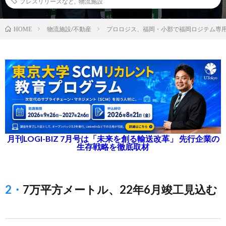
プレスリリースなど
,
物流施設
物流施設/不動産
プロロジス、福岡・小郡で福岡ロジテム専用
HOME
月刊LOGI-BIZ 7月号は「未来を創る輸送改革」 先行企業の
生存戦略を徹底取材
2・7万平方メートル、22年6月竣工見込む