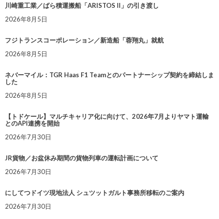
川崎重工業／ばら積運搬船「ARISTOS II」の引き渡し
2026年8月5日
フジトランスコーポレーション／新造船「蓉翔丸」就航
2026年8月5日
ネバーマイル：TGR Haas F1 Teamとのパートナーシップ契約を締結しま
した
2026年8月5日
【トドケール】マルチキャリア化に向けて、2026年7月よりヤマト運輸
とのAPI連携を開始
2026年7月30日
JR貨物／お盆休み期間の貨物列車の運転計画について
2026年7月30日
にしてつドイツ現地法人 シュツットガルト事務所移転のご案内
2026年7月30日