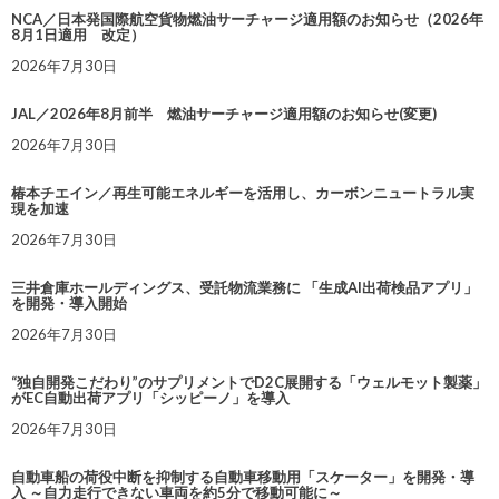
NCA／日本発国際航空貨物燃油サーチャージ適用額のお知らせ（2026年
8月1日適用 改定）
2026年7月30日
JAL／2026年8月前半 燃油サーチャージ適用額のお知らせ(変更)
2026年7月30日
椿本チエイン／再生可能エネルギーを活用し、カーボンニュートラル実
現を加速
2026年7月30日
三井倉庫ホールディングス、受託物流業務に 「生成AI出荷検品アプリ」
を開発・導入開始
2026年7月30日
“独自開発こだわり”のサプリメントでD2C展開する「ウェルモット製薬」
がEC自動出荷アプリ「シッピーノ」を導入
2026年7月30日
自動車船の荷役中断を抑制する自動車移動用「スケーター」を開発・導
入 ～自力走行できない車両を約5分で移動可能に～