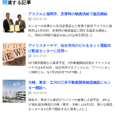
関連する記事
アスクルと福岡市、災害時の物資供給で協定締結
2019.05.30
センターの在庫から生活必需品など有償で提供 アスクルと福
岡市は5月30日、災害時の物資協定に関する協定を締結し
た。 同社が同様の協定を結ぶのは埼玉県日[…]
アイリスオーヤマ、仙台市内のビルをネット通販向
け配送センターに活用へ
2021.07.01
NTT都市開発から取得予定、9月稼働開始目指す アイリスオ
ーヤマは6月30日、仙台市内でオフィスビル「アーバンネッ
ト卸町ビル」を7月28日付でNTT都[…]
大崎、東京・立川の三井不動産開発物流施設にセン
ター開設へ
2020.06.04
神奈川・厚木でも東武デリバリーの倉庫に入居予定、3PLな
ど強化 総合物流の大崎（東京・大崎）は6月3日、新たな物流
センターを2カ所で開設すると発表した[…]