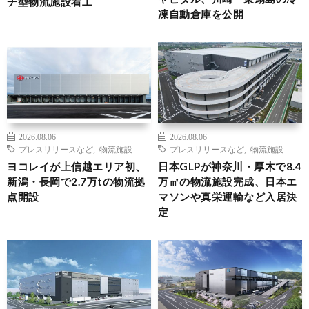
チ型物流施設着工
凍自動倉庫を公開
2026.08.06
2026.08.06
プレスリリースなど
,
物流施設
プレスリリースなど
,
物流施設
ヨコレイが上信越エリア初、
日本GLPが神奈川・厚木で8.4
新潟・長岡で2.7万tの物流拠
万㎡の物流施設完成、日本エ
点開設
マソンや真栄運輸など入居決
定