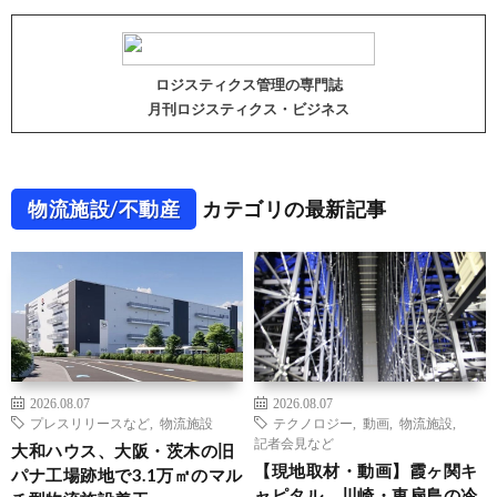
ロジスティクス管理の専門誌
月刊ロジスティクス・ビジネス
物流施設/不動産
カテゴリの最新記事
2026.08.07
2026.08.07
プレスリリースなど
,
物流施設
テクノロジー
,
動画
,
物流施設
,
記者会見など
大和ハウス、大阪・茨木の旧
【現地取材・動画】霞ヶ関キ
パナ工場跡地で3.1万㎡のマル
ャピタル、川崎・東扇島の冷