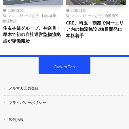
2026.08.06
2026.08.06
プレスリリースなど
,
動向/展望
,
プレスリリースなど
,
物流施設
物流施設
CRE、埼玉・朝霞で同一エリ
住友林業グループ、神奈川・
ア内の物流施設2棟目開発に
厚木で初の自社運営型物流拠
本格着手
点が稼働開始
Back to Top
メルマガ会員登録
プライバシーポリシー
広告掲載