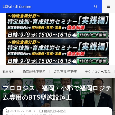
独自取材
物流施設/不動産
災害/事故/不祥事
テクノロジー/製品
プロロジス、福岡・小郡で福岡ロジテ
ム専用のBTS型施設起工
2021.05.25 15:06:36
物流施設/不動産