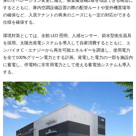
来のオペレーション変更に備え、垂直搬送機2基を増設できる構造に
するとともに、庫内空調設備設置の際の配管ルートや室外機置場等
の確保など、入居テナントの将来のニーズにも一定の対応ができる
仕様を確保する。
環境対策としては、全館 LED 照明、人感センサー、節水型衛生器具
を採用。太陽光発電システムを導入して自家消費するとともに、エ
ンバイオ C・エナジーから再生可能エネルギーを調達し、使用電力
を全て100%グリーン電力とする計画。発電した電力の一部を施設内
に蓄電し、停電時に非常用電力として使える蓄電池システムも導入
する。