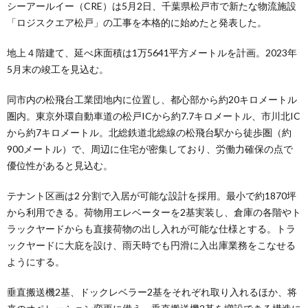
シーアールイー（CRE）は5月2日、千葉県松戸市で新たな物流施設
「ロジスクエア松戸」の工事を本格的に始めたと発表した。
地上４階建て、延べ床面積は1万5641平方メートルを計画。2023年
5月末の竣工を見込む。
同市内の松飛台工業団地内に位置し、都心部から約20キロメートル
圏内。東京外環自動車道の松戸ICから約7.7キロメートル、市川北IC
から約7キロメートル。北総鉄道北総線の松飛台駅から徒歩圏（約
900メートル）で、周辺に住宅が密集しており、労働力確保の点で
優位性があると見込む。
テナント区画は2 分割で入居が可能な設計を採用。最小で約1870坪
から利用できる。荷物用エレベーターを2基実装し、倉庫の各階やト
ラックヤードからも直接荷物の出し入れが可能な仕様とする。トラ
ックヤードに大庇を設け、雨天時でも円滑に入出庫業務をこなせる
ようにする。
垂直搬送機2基、ドックレベラー2基をそれぞれ取り入れるほか、将