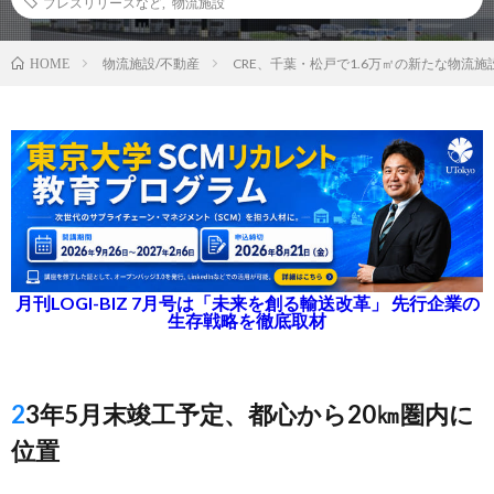
プレスリリースなど
,
物流施設
物流施設/不動産
CRE、千葉・松戸で1.6万㎡の新たな物流施
HOME
月刊LOGI-BIZ 7月号は「未来を創る輸送改革」 先行企業の
生存戦略を徹底取材
23年5月末竣工予定、都心から20㎞圏内に
位置