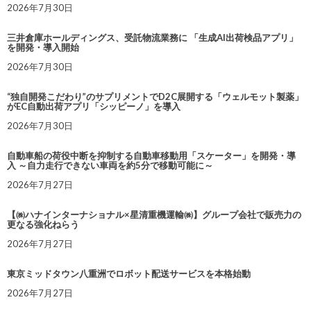
2026年7月30日
三井倉庫ホールディングス、受託物流業務に 「生成AI出荷検品アプリ」
を開発・導入開始
2026年7月30日
“独自開発こだわり”のサプリメントでD2C展開する「ウェルモット製薬」
がEC自動出荷アプリ「シッピーノ」を導入
2026年7月30日
自動車船の荷役中断を抑制する自動車移動用「スケーター」を開発・導
入 ～自力走行できない車両を約5分で移動可能に～
2026年7月27日
【㈱ハナインターナショナル×星清重機運輸㈱】グループ会社で販売力の
更なる強化ねらう
2026年7月27日
東京ミッドタウン八重洲でロボット配送サービスを本格始動
2026年7月27日