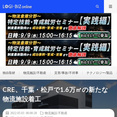
独自取材
物流施設/不動産
災害/事故/不祥事
テクノロジー/製品
CRE、千葉・松戸で1.6万㎡の新たな
物流施設着工
2022.05.03 06:00:28
物流施設/不動産