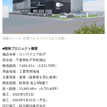
完成イメージ（CREプレスリリースより引用）
■開発プロジェクト概要
施設名称：ロジスクエア松戸
所在地：千葉県松戸市松飛台
敷地面積：7,645.32㎡（2,312.70坪）
用途地域：工業専用地域
主要用途：倉庫（倉庫業を営む倉庫）
構造規模：鉄骨造 地上4階建て
延ベ面積：15,641.68㎡（4,731.60坪）
着工：2022年5月1日
竣工：2023年5月31日（予定）
設計施工：鈴与建設株式会社