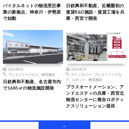
バイタルネットの物流受託事
日鉄興和不動産、近畿圏初の
業の新拠点、神奈川・伊勢原
賃貸R&D施設・賃貸工場を兵
で始動
庫・西宮で開発
2026.08.03
2026.08.03
プレスリリースなど
,
物流施設
テクノロジー
,
プレスリリースな
ど
,
ロボット
,
物流施設
日鉄興和不動産、名古屋市内
プラスオートメーション、ア
で1685㎡の物流施設開発
ンドエスティの兵庫・西宮北
物流センターに複合ロボティ
クスソリューション提供