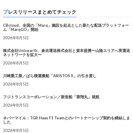
プレスリリースまとめてチェック
CBcloud、全国の「Marq」施設を起点とした新たな配送プラットフォー
ム「MarqGO」開始
2026年8月5日
株式会社Univearth、倉吉運送株式会社と資本提携〜山陰エリアへ実運送
ネットワークを拡大〜
2026年8月5日
川崎重工業／ばら積運搬船「ARISTOS II」の引き渡し
2026年8月5日
フジトランスコーポレーション／新造船「蓉翔丸」就航
2026年8月5日
ネバーマイル：TGR Haas F1 Teamとのパートナーシップ契約を締結しま
した
2026年8月5日