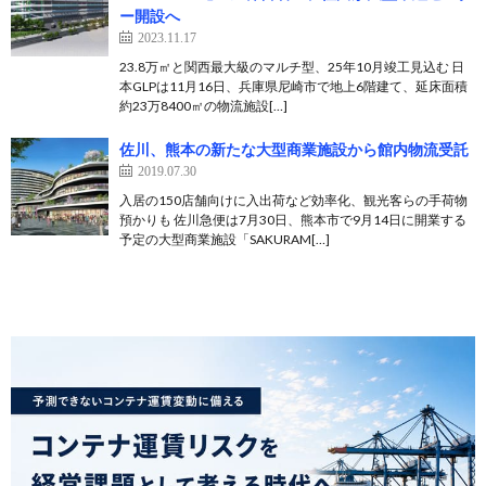
ー開設へ
2023.11.17
23.8万㎡と関西最大級のマルチ型、25年10月竣工見込む 日
本GLPは11月16日、兵庫県尼崎市で地上6階建て、延床面積
約23万8400㎡の物流施設[…]
佐川、熊本の新たな大型商業施設から館内物流受託
2019.07.30
入居の150店舗向けに入出荷など効率化、観光客らの手荷物
預かりも 佐川急便は7月30日、熊本市で9月14日に開業する
予定の大型商業施設「SAKURAM[…]