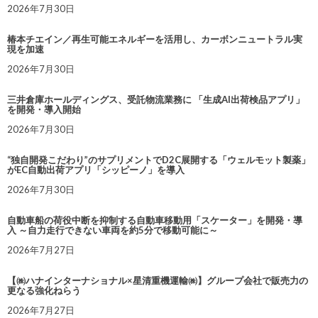
2026年7月30日
椿本チエイン／再生可能エネルギーを活用し、カーボンニュートラル実
現を加速
2026年7月30日
三井倉庫ホールディングス、受託物流業務に 「生成AI出荷検品アプリ」
を開発・導入開始
2026年7月30日
“独自開発こだわり”のサプリメントでD2C展開する「ウェルモット製薬」
がEC自動出荷アプリ「シッピーノ」を導入
2026年7月30日
自動車船の荷役中断を抑制する自動車移動用「スケーター」を開発・導
入 ～自力走行できない車両を約5分で移動可能に～
2026年7月27日
【㈱ハナインターナショナル×星清重機運輸㈱】グループ会社で販売力の
更なる強化ねらう
2026年7月27日