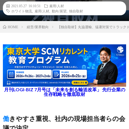
2021.05.27 16:10:51
雇用/人材
ホワイト物流
,
雇用/人材
,
動向/展望
,
独自取材
経営/業界動向
【独自取材】丸協運輸、猛暑対策でトラック
HOME
月刊LOGI-BIZ 7月号は「未来を創る輸送改革」 先行企業の
生存戦略を徹底取材
働きやすさ重視、社内の現場担当者らの会
議で決定