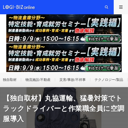
独自取材
物流施設/不動産
災害/事故/不祥事
テクノロジー/製品
【独自取材】丸協運輸、猛暑対策でト
ラックドライバーと作業職全員に空調
服導入