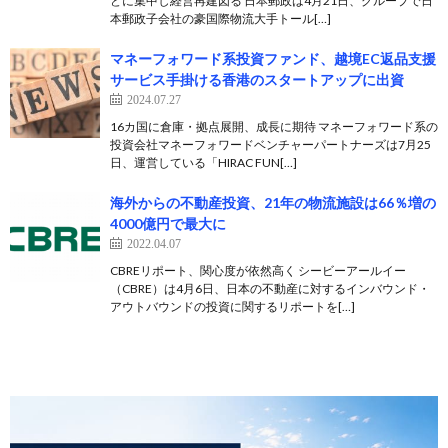
どに集中し経営再建図る 日本郵政は4月21日、グループで日
本郵政子会社の豪国際物流大手トール[…]
マネーフォワード系投資ファンド、越境EC返品支援
サービス手掛ける香港のスタートアップに出資
2024.07.27
16カ国に倉庫・拠点展開、成長に期待 マネーフォワード系の
投資会社マネーフォワードベンチャーパートナーズは7月25
日、運営している「HIRAC FUN[…]
海外からの不動産投資、21年の物流施設は66％増の
4000億円で最大に
2022.04.07
CBREリポート、関心度が依然高く シービーアールイー
（CBRE）は4月6日、日本の不動産に対するインバウンド・
アウトバウンドの投資に関するリポートを[…]