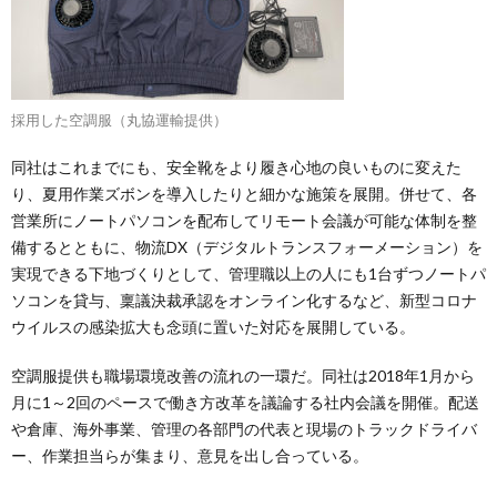
採用した空調服（丸協運輸提供）
同社はこれまでにも、安全靴をより履き心地の良いものに変えた
り、夏用作業ズボンを導入したりと細かな施策を展開。併せて、各
営業所にノートパソコンを配布してリモート会議が可能な体制を整
備するとともに、物流DX（デジタルトランスフォーメーション）を
実現できる下地づくりとして、管理職以上の人にも1台ずつノートパ
ソコンを貸与、稟議決裁承認をオンライン化するなど、新型コロナ
ウイルスの感染拡大も念頭に置いた対応を展開している。
空調服提供も職場環境改善の流れの一環だ。同社は2018年1月から
月に1～2回のペースで働き方改革を議論する社内会議を開催。配送
や倉庫、海外事業、管理の各部門の代表と現場のトラックドライバ
ー、作業担当らが集まり、意見を出し合っている。