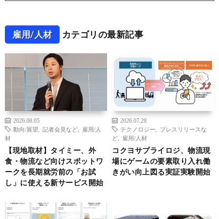
雇用/人材
カテゴリの最新記事
2026.08.05
2026.07.28
動向/展望
,
記者会見など
,
雇用/人
テクノロジー
,
プレスリリースな
材
ど
,
雇用/人材
【現地取材】タイミー、外
コクヨサプライロジ、物流現
食・物流など向けスポットワ
場にゲームの要素取り入れ働
ークを長期就労前の「お試
きがい向上図る実証実験開始
し」に使える新サービス開始