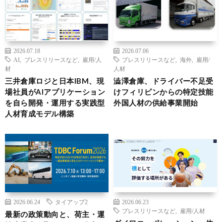
2026.07.18
2026.07.06
AI
,
プレスリリースなど
,
雇用/人
プレスリリースなど
,
海外
,
雇用/
材
人材
三井倉庫ロジと日本IBM、現
澁澤倉庫、ドライバー不足受
場社員がAIアプリケーション
けフィリピンからの特定技能
を自ら開発・運用する実践型
外国人材の供給事業開始
人材育成モデル構築
2026.06.24
タイアップ2
2026.06.23
プレスリリースなど
,
雇用/人材
最新の政策動向と、荷主・運