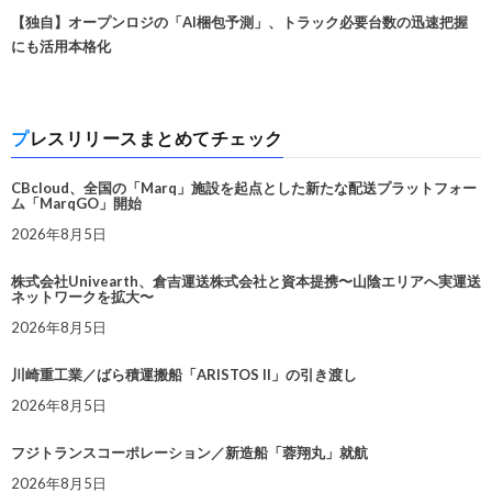
【独自】オープンロジの「AI梱包予測」、トラック必要台数の迅速把握
にも活用本格化
プレスリリースまとめてチェック
CBcloud、全国の「Marq」施設を起点とした新たな配送プラットフォー
ム「MarqGO」開始
2026年8月5日
株式会社Univearth、倉吉運送株式会社と資本提携〜山陰エリアへ実運送
ネットワークを拡大〜
2026年8月5日
川崎重工業／ばら積運搬船「ARISTOS II」の引き渡し
2026年8月5日
フジトランスコーポレーション／新造船「蓉翔丸」就航
2026年8月5日