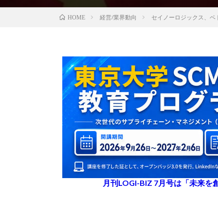
経営/業界動向
セイノーロジックス、ベ
HOME
月刊LOGI-BIZ 7月号は「未