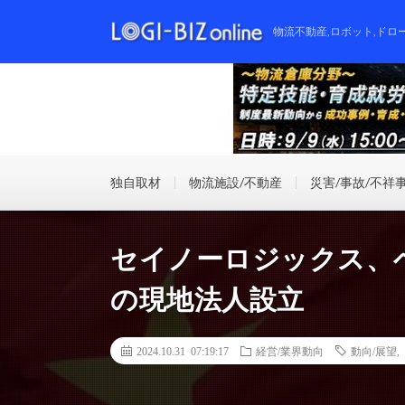
物流不動産,ロボット,ドロ
独自取材
物流施設/不動産
災害/事故/不祥
セイノーロジックス、
の現地法人設立
2024.10.31 07:19:17
経営/業界動向
動向/展望
,