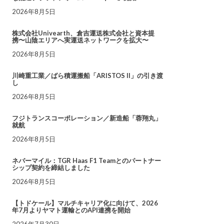
2026年8月5日
株式会社Univearth、倉吉運送株式会社と資本提
携〜山陰エリアへ実運送ネットワークを拡大〜
2026年8月5日
川崎重工業／ばら積運搬船「ARISTOS II」の引き渡
し
2026年8月5日
フジトランスコーポレーション／新造船「蓉翔丸」
就航
2026年8月5日
ネバーマイル：TGR Haas F1 Teamとのパートナー
シップ契約を締結しました
2026年8月5日
【トドケール】マルチキャリア化に向けて、2026
年7月よりヤマト運輸とのAPI連携を開始
2026年7月30日