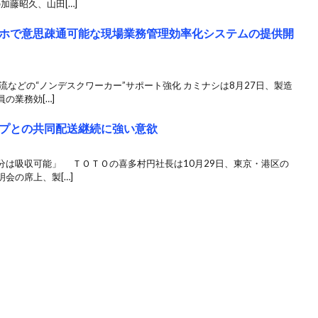
加藤昭久、山田[…]
ホで意思疎通可能な現場業務管理効率化システムの提供開
流などの“ノンデスクワーカー”サポート強化 カミナシは8月27日、製造
の業務効[…]
プとの共同配送継続に強い意欲
分は吸収可能」 ＴＯＴＯの喜多村円社長は10月29日、東京・港区の
会の席上、製[…]