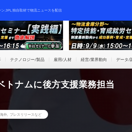
ーン,3PL,独自取材で物流ニュースを配信
事
テクノロジー/製品
雇用/人材
経営/業界動向
データ/
ベトナムに後方支援業務担当
海外
,
プレスリリースなど