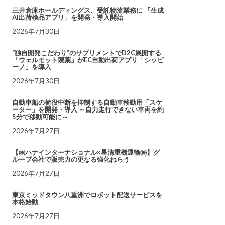
三井倉庫ホールディングス、受託物流業務に 「生成
AI出荷検品アプリ」を開発・導入開始
2026年7月30日
“独自開発こだわり”のサプリメントでD2C展開する
「ウェルモット製薬」がEC自動出荷アプリ「シッピ
ーノ」を導入
2026年7月30日
自動車船の荷役中断を抑制する自動車移動用「スケ
ーター」を開発・導入 ～自力走行できない車両を約
5分で移動可能に～
2026年7月27日
【㈱ハナインターナショナル×星清重機運輸㈱】グ
ループ会社で販売力の更なる強化ねらう
2026年7月27日
東京ミッドタウン八重洲でロボット配送サービスを
本格始動
2026年7月27日