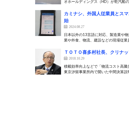
オホールディングス（HD）が乾汽船の
カミナシ、外国人従業員とスマ
始
2024.08.27
日本以外の13言語に対応、製造業や物
業や外食、物流、建設などの現場従業員
ＴＯＴＯ喜多村社長、クリナッ
2018.10.29
積載効率向上などで「物流コスト高騰
東京汐留事業所内で開いた中間決算説明