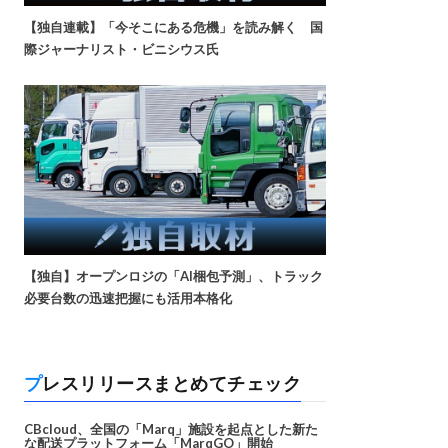
【独自連載】「今そこにある危機」を読み解く 国
際ジャーナリスト・ビニシウス氏
【独自】オープンロジの「AI梱包予測」、トラック
必要台数の迅速把握にも活用本格化
プレスリリースまとめてチェック
CBcloud、全国の「Marq」施設を起点とした新た
な配送プラットフォーム「MarqGO」開始