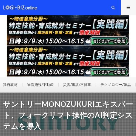
独自取材
物流施設/不動産
災害/事故/不祥事
テクノロジー/製品
サントリーMONOZUKURIエキスパー
ト、フォークリフト操作のAI判定シス
テムを導入