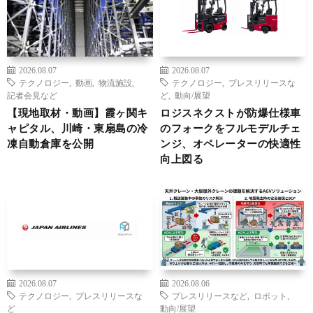
2026.08.07
2026.08.07
テクノロジー
,
動画
,
物流施設
,
テクノロジー
,
プレスリリースな
記者会見など
ど
,
動向/展望
【現地取材・動画】霞ヶ関キ
ロジスネクストが防爆仕様車
ャピタル、川崎・東扇島の冷
のフォークをフルモデルチェ
凍自動倉庫を公開
ンジ、オペレーターの快適性
向上図る
2026.08.07
2026.08.06
テクノロジー
,
プレスリリースな
プレスリリースなど
,
ロボット
,
ど
動向/展望