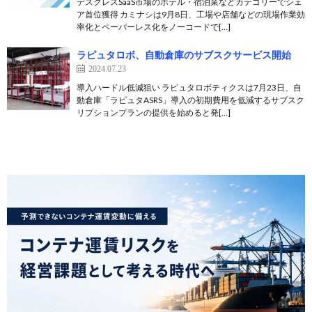
デスクレスSaaS市場のホテル・宿泊業などカテゴリーでシェ
ア首位獲得 カミナシは9月8日、工場や店舗などの現場作業効
率化とペーパーレス化をノーコードで[…]
ラピュタロボ、自動倉庫のサブスクサービス開始
2024.07.23
導入ハードル低減狙い ラピュタロボティクスは7月23日、自
動倉庫「ラピュタASRS」導入の初期費用を低減するサブスク
リプションプランの提供を始めると発[…]