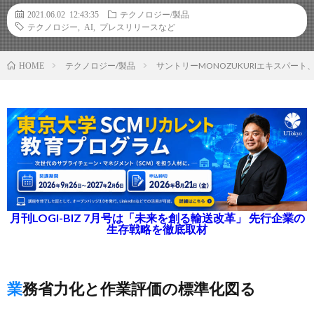
2021.06.02 12:43:35
テクノロジー/製品
テクノロジー
,
AI
,
プレスリリースなど
テクノロジー/製品
サントリーMONOZUKURIエキスパー
HOME
月刊LOGI-BIZ 7月号は「未来を創る輸送改革」 先行企業の
生存戦略を徹底取材
業務省力化と作業評価の標準化図る