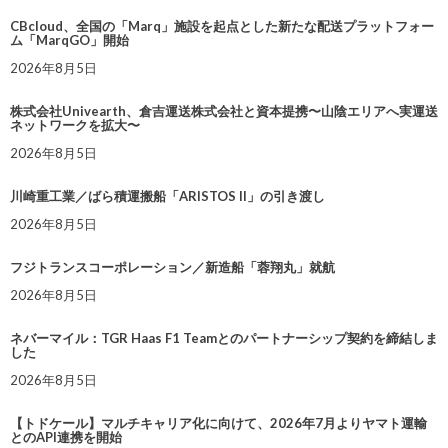
CBcloud、全国の「Marq」施設を起点とした新たな配送プラットフォー
ム「MarqGO」開始
2026年8月5日
株式会社Univearth、倉吉運送株式会社と資本提携〜山陰エリアへ実運送
ネットワークを拡大〜
2026年8月5日
川崎重工業／ばら積運搬船「ARISTOS II」の引き渡し
2026年8月5日
フジトランスコーポレーション／新造船「蓉翔丸」就航
2026年8月5日
ネバーマイル：TGR Haas F1 Teamとのパートナーシップ契約を締結しま
した
2026年8月5日
【トドケール】マルチキャリア化に向けて、2026年7月よりヤマト運輸
とのAPI連携を開始