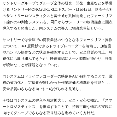
サントリーグループでグループ全体の研究・開発・生産などを手掛
けるサントリーMONOZUKURIエキスパートは6月2日、物流子会社
のサントリーロジスティクスと富士通が共同開発したフォークリフ
ト操作のAI判定システムを、同日からサントリーの物流拠点に順次
導入すると発表した。同システムの導入は物流業界初という。
サントリーでは倉庫での荷役業務の中心となるフォークリフト操作
について、360度撮影できるドライブレコーダーを装備し、加速度
やハンドル操作などの状況を確認することで、安全品質の向上、可
視化にも取り組んできたが、映像確認に人手と時間が掛かり、評価
が曖昧なことが課題となっていた。
同システムはドライブレコーダーの映像をAIが解析することで、業
務の省力化と、定型化が難しかった作業評価の標準化を可能とし、
安全品質のさらなる向上につなげられる見通し。
今後は同システムの導入を順次拡大し、安全・安心な物流、「スマ
ートロジスティクス」を推進することで、持続可能な物流の実現に
向けてグループでさらなる取り組みを進めていく方針だ。