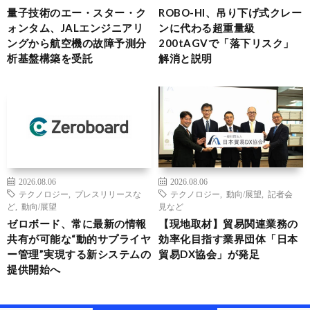
量子技術のエー・スター・ク
ROBO-HI、吊り下げ式クレー
ォンタム、JALエンジニアリ
ンに代わる超重量級
ングから航空機の故障予測分
200tAGVで「落下リスク」
析基盤構築を受託
解消と説明
2026.08.06
2026.08.06
テクノロジー
,
プレスリリースな
テクノロジー
,
動向/展望
,
記者会
ど
,
動向/展望
見など
ゼロボード、常に最新の情報
【現地取材】貿易関連業務の
共有が可能な“動的サプライヤ
効率化目指す業界団体「日本
ー管理”実現する新システムの
貿易DX協会」が発足
提供開始へ