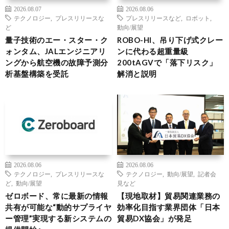
2026.08.07
2026.08.06
テクノロジー
,
プレスリリースな
プレスリリースなど
,
ロボット
,
ど
動向/展望
量子技術のエー・スター・ク
ROBO-HI、吊り下げ式クレー
ォンタム、JALエンジニアリ
ンに代わる超重量級
ングから航空機の故障予測分
200tAGVで「落下リスク」
析基盤構築を受託
解消と説明
2026.08.06
2026.08.06
テクノロジー
,
プレスリリースな
テクノロジー
,
動向/展望
,
記者会
ど
,
動向/展望
見など
ゼロボード、常に最新の情報
【現地取材】貿易関連業務の
共有が可能な“動的サプライヤ
効率化目指す業界団体「日本
ー管理”実現する新システムの
貿易DX協会」が発足