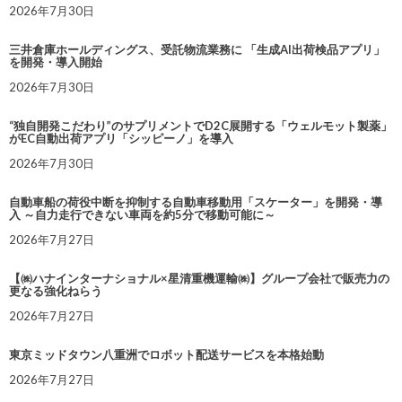
2026年7月30日
三井倉庫ホールディングス、受託物流業務に 「生成AI出荷検品アプリ」
を開発・導入開始
2026年7月30日
“独自開発こだわり”のサプリメントでD2C展開する「ウェルモット製薬」
がEC自動出荷アプリ「シッピーノ」を導入
2026年7月30日
自動車船の荷役中断を抑制する自動車移動用「スケーター」を開発・導
入 ～自力走行できない車両を約5分で移動可能に～
2026年7月27日
【㈱ハナインターナショナル×星清重機運輸㈱】グループ会社で販売力の
更なる強化ねらう
2026年7月27日
東京ミッドタウン八重洲でロボット配送サービスを本格始動
2026年7月27日