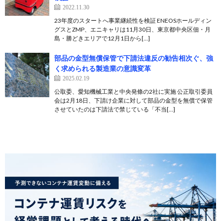
2022.11.30
23年度のスタートへ事業継続性を検証 ENEOSホールディン
グスとZMP、エニキャリは11月30日、東京都中央区佃・月
島・勝どきエリアで12月1日から[…]
部品の金型無償保管で下請法違反の勧告相次ぐ、強
く求められる製造業の意識変革
2025.02.19
公取委、愛知機械工業と中央発條の2社に実施 公正取引委員
会は2月18日、下請け企業に対して部品の金型を無償で保管
させていたのは下請法で禁じている「不当[…]