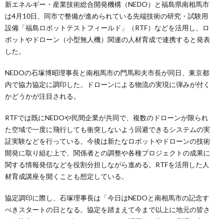
新エネルギー・産業技術総合開発機構（NEDO）と福島県南相馬市
は4月10日、同市で整備が進められている先端技術の研究・試験用
設備「福島ロボットテストフィールド」（RTF）などを活用し、ロ
ボットやドローン（小型無人機）関連の人材育成で連携すると発表
した。
NEDOの石塚博昭理事長と南相馬市の門馬和夫市長が同日、東京都
内で協力協定に調印した。ドローンによる物流の実現に弾みが付く
かどうかが注目される。
RTFでは既にNEDOや民間企業が共同で、複数のドローンが限られ
た空域で一度に飛行しても衝突しないよう回避できるシステムの実
証実験などを行っている。今後は新たなロボットやドローンの技術
開発に取り組む上で、関係者との調整や各種プロジェクトの成果に
関する情報発信などを役割分担しながら進める。RTFを活用した人
材育成講座を開くことも想定している。
協定調印に際し、石塚理事長は「今日はNEDOと南相馬市の記念す
べきスタートの日となる。協定を踏まえて今まで以上に地元の皆さ