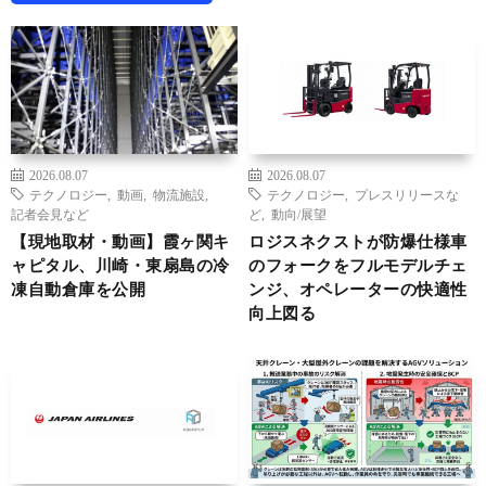
2026.08.07
2026.08.07
テクノロジー
,
動画
,
物流施設
,
テクノロジー
,
プレスリリースな
記者会見など
ど
,
動向/展望
【現地取材・動画】霞ヶ関キ
ロジスネクストが防爆仕様車
ャピタル、川崎・東扇島の冷
のフォークをフルモデルチェ
凍自動倉庫を公開
ンジ、オペレーターの快適性
向上図る