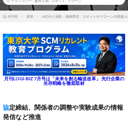
テクノロジー
,
雇用/人材
,
ロボット
,
ドローン
政策
NEDOと福島・南相馬市、ロボットやドローンの関連人
HOME
月刊LOGI-BIZ 7月号は「未来を創る輸送改革」 先行企業の
生存戦略を徹底取材
協定締結、関係者の調整や実験成果の情報
発信など推進