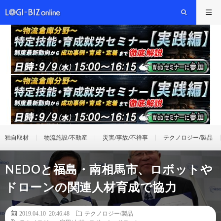
独自取材
物流施設/不動産
災害/事故/不祥事
テクノロジー/製品
NEDOと福島・南相馬市、ロボットや
ドローンの関連人材育成で協力
2019.04.10 20:46:48
テクノロジー/製品