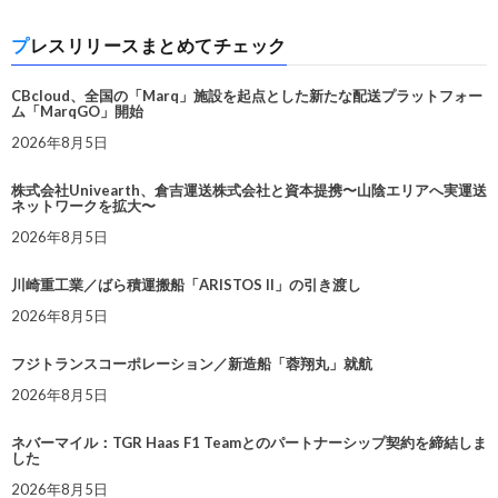
プレスリリースまとめてチェック
CBcloud、全国の「Marq」施設を起点とした新たな配送プラットフォー
ム「MarqGO」開始
2026年8月5日
株式会社Univearth、倉吉運送株式会社と資本提携〜山陰エリアへ実運送
ネットワークを拡大〜
2026年8月5日
川崎重工業／ばら積運搬船「ARISTOS II」の引き渡し
2026年8月5日
フジトランスコーポレーション／新造船「蓉翔丸」就航
2026年8月5日
ネバーマイル：TGR Haas F1 Teamとのパートナーシップ契約を締結しま
した
2026年8月5日