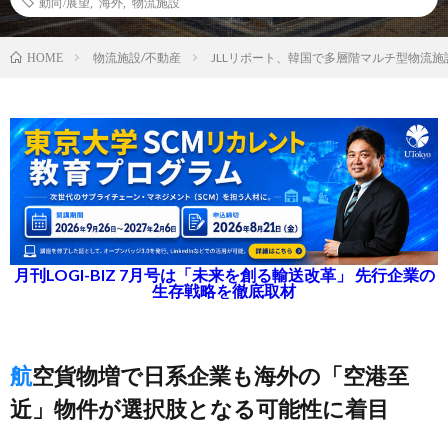
動向/展望
,
海外
,
物流施設
物流施設/不動産
JLLリポート、韓国で多層階マルチ型物流
HOME
月刊LOGI-BIZ 7月号は「未来を創る輸送改革」 先行企業の
生存戦略を徹底取材
航空貨物増で日系企業も海外の「空港至
近」物件が選択肢となる可能性に着目