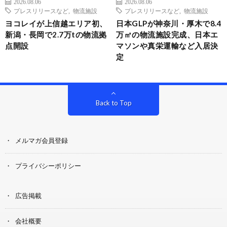
2026.08.06
2026.08.06
プレスリリースなど
,
物流施設
プレスリリースなど
,
物流施設
ヨコレイが上信越エリア初、
日本GLPが神奈川・厚木で8.4
新潟・長岡で2.7万tの物流拠
万㎡の物流施設完成、日本エ
点開設
マソンや真栄運輸など入居決
定
Back to Top
メルマガ会員登録
プライバシーポリシー
広告掲載
会社概要