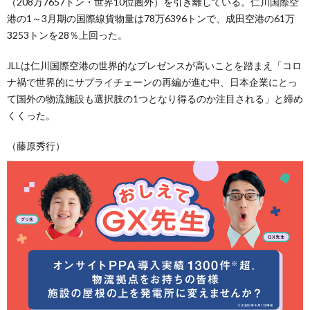
（208万7657トン・世界10位圏外）を引き離している。仁川国際空
港の1～3月期の国際線貨物量は78万6396トンで、成田空港の61万
3253トンを28％上回った。
JLLは仁川国際空港の世界的なプレゼンスが高いことを踏まえ「コロ
ナ禍で世界的にサプライチェーンの再編が進む中、日本企業にとっ
て国外の物流施設も選択肢の1つとなり得るのか注目される」と締め
くくった。
（藤原秀行）