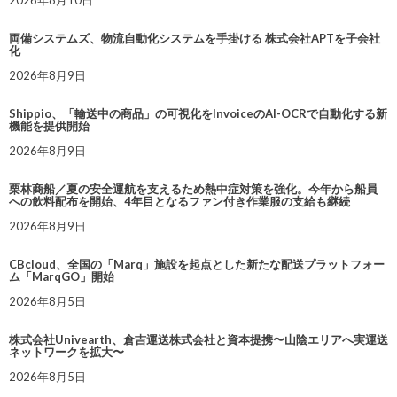
両備システムズ、物流自動化システムを手掛ける 株式会社APTを子会社
化
2026年8月9日
Shippio、「輸送中の商品」の可視化をInvoiceのAI-OCRで自動化する新
機能を提供開始
2026年8月9日
栗林商船／夏の安全運航を支えるため熱中症対策を強化。今年から船員
への飲料配布を開始、4年目となるファン付き作業服の支給も継続
2026年8月9日
CBcloud、全国の「Marq」施設を起点とした新たな配送プラットフォー
ム「MarqGO」開始
2026年8月5日
株式会社Univearth、倉吉運送株式会社と資本提携〜山陰エリアへ実運送
ネットワークを拡大〜
2026年8月5日