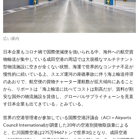
広い庫内
日本企業もコロナ禍で国際便減便を強いられる中、海外への航空貨
物輸送が集中している成田空港の周辺では大規模なマルチテナント
型物流施設に空きが全くない状態。海運で世界的なコンテナ不足が
慢性的に続いている上、スエズ運河の座礁事故に伴う海上輸送停滞
のあおりで、航空便の貨物チャーター運航数が拡大傾向にあること
から、リポートは「海上輸送に比べてコストは割高だが、賃料が割
安な国外の物流施設を賃借し、グローバルサプライチェーンを見直
す日本企業も出てきている」とみている。
世界の空港管理者が参加している国際空港評議会（ACI＝Airports
Council International)が調査した20年の空港別貨物取扱量による
と、仁川国際空港は275万9467トンで世界3位となり、成田空港