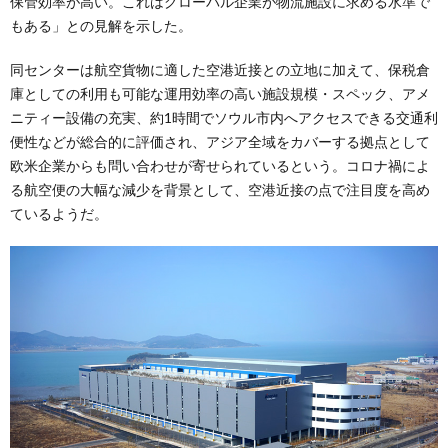
保管効率が高い。これはグローバル企業が物流施設に求める水準で
もある」との見解を示した。
同センターは航空貨物に適した空港近接との立地に加えて、保税倉
庫としての利用も可能な運用効率の高い施設規模・スペック、アメ
ニティー設備の充実、約1時間でソウル市内へアクセスできる交通利
便性などが総合的に評価され、アジア全域をカバーする拠点として
欧米企業からも問い合わせが寄せられているという。コロナ禍によ
る航空便の大幅な減少を背景として、空港近接の点で注目度を高め
ているようだ。