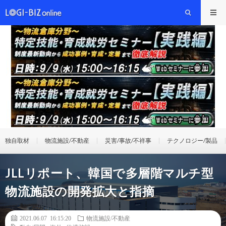
独自取材
物流施設/不動産
災害/事故/不祥事
テクノロジー/製品
JLLリポート、韓国で多層階マルチ型
物流施設の開発拡大と指摘
2021.06.07 16:15:20
物流施設/不動産