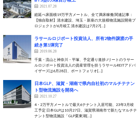
2021.07.28
総延べ床面積19万平方メートル、全て満床稼働 関連記事：
【独自取材】清水建設、埼玉・新座の大規模物流施設開発プ
ロジェクトが6月竣工 清水建設は7月27[…]
ラサールロジポート投資法人、所有2物件譲渡の手
続き第1弾完了
2019.06.28
千葉・流山と神奈川・平塚、予定通り進捗 Jリートのラサー
ルロジポート投資法人の資産管理を担うラサールREITアドバ
イザーズは6月28日、ポートフォリオ[…]
日本GLP、滋賀・湖南で県内自社初のマルチテナン
ト型物流施設を開発へ
2021.10.27
4・2万平方メートルで最大6テナント入居可能、23年3月竣
工予定 日本GLPは10月27日、滋賀県湖南市で新たなマルチテ
ナント型物流施設「GLP栗東湖[…]