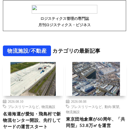
ロジスティクス管理の専門誌
月刊ロジスティクス・ビジネス
物流施設/不動産
カテゴリの最新記事
2026.08.10
2026.08.08
プレスリリースなど
,
物流施設
プレスリリースなど
,
動向/展望
,
物流施設
名港海運が愛知・飛島村で新
東京団地倉庫が60周年、「共
物流センター開設、先行して
同型」53.8万㎡を運営
ヤードの運営スタート