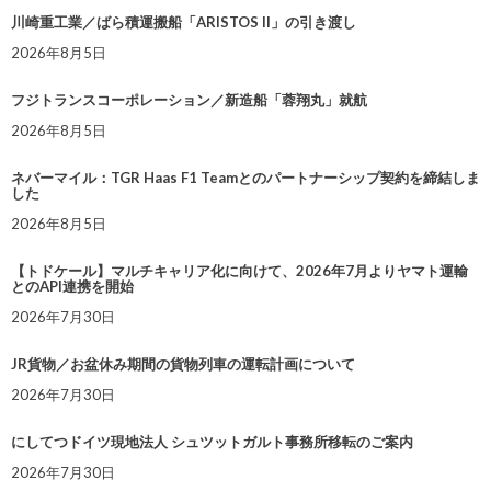
川崎重工業／ばら積運搬船「ARISTOS II」の引き渡し
2026年8月5日
フジトランスコーポレーション／新造船「蓉翔丸」就航
2026年8月5日
ネバーマイル：TGR Haas F1 Teamとのパートナーシップ契約を締結しま
した
2026年8月5日
【トドケール】マルチキャリア化に向けて、2026年7月よりヤマト運輸
とのAPI連携を開始
2026年7月30日
JR貨物／お盆休み期間の貨物列車の運転計画について
2026年7月30日
にしてつドイツ現地法人 シュツットガルト事務所移転のご案内
2026年7月30日