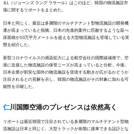
JLL（ジョーンズ ラング ラサール）はこのほど、韓国の物流施設市
場に関するリポートをまとめた。
日本と同じく、最近は多層階のマルチテナント型物流施設の開発機
運が高まっていると指摘。日本の先進的案件に匹敵するような延べ
床面積が10万平方メートルを超える大型物流施設も登場している実
態を紹介した。
新型コロナウイルスの感染拡大による航空会社の国際線減便で、空
港に近接した物流施設の保管ニーズが高まっていると分析。今後、
日本企業が割安な国外の物流施設を賃借する動きが広がるかどうか
注目されるとの見解を示し、韓国の物流施設がその対象に加わる可
能性を示唆した。
仁川国際空港のプレゼンスは依然高く
リポートは最近韓国で注目されている多層階のマルチテナント型物
流施設は日本と同じく、大型トラックが各階に接車できる設計とな