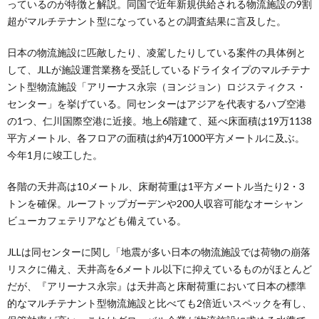
っているのが特徴と解説。同国で近年新規供給される物流施設の9割
超がマルチテナント型になっているとの調査結果に言及した。
日本の物流施設に匹敵したり、凌駕したりしている案件の具体例と
して、JLLが施設運営業務を受託しているドライタイプのマルチテナ
ント型物流施設「アリーナス永宗（ヨンジョン）ロジスティクス・
センター」を挙げている。同センターはアジアを代表するハブ空港
の1つ、仁川国際空港に近接。地上6階建て、延べ床面積は19万1138
平方メートル、各フロアの面積は約4万1000平方メートルに及ぶ。
今年1月に竣工した。
各階の天井高は10メートル、床耐荷重は1平方メートル当たり2・3
トンを確保。ルーフトップガーデンや200人収容可能なオーシャン
ビューカフェテリアなども備えている。
JLLは同センターに関し「地震が多い日本の物流施設では荷物の崩落
リスクに備え、天井高を6メートル以下に抑えているものがほとんど
だが、『アリーナス永宗』は天井高と床耐荷重において日本の標準
的なマルチテナント型物流施設と比べても2倍近いスペックを有し、