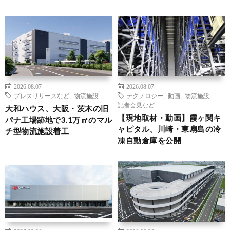
2026.08.07
2026.08.07
プレスリリースなど
,
物流施設
テクノロジー
,
動画
,
物流施設
,
記者会見など
大和ハウス、大阪・茨木の旧
【現地取材・動画】霞ヶ関キ
パナ工場跡地で3.1万㎡のマル
ャピタル、川崎・東扇島の冷
チ型物流施設着工
凍自動倉庫を公開