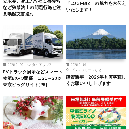
公取委、荷主779社に荷待ち
「LOGI-BIZ」の魅力をお伝え
など独禁法上の問題行為と注
いたします！
意喚起文書送付
2026.01.09
タイアップ2
2026.01.01
プレスリリースなど
EVトラック展示などスマート
謹賀新年・2026年も何卒宜し
物流EXPO開催！1/21～23＠
くお願い申し上げます
東京ビッグサイト[PR]