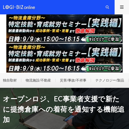
独自取材
物流施設/不動産
災害/事故/不祥事
テクノロジー/製品
オープンロジ、EC事業者支援で新た
に提携倉庫への着荷を通知する機能追
加