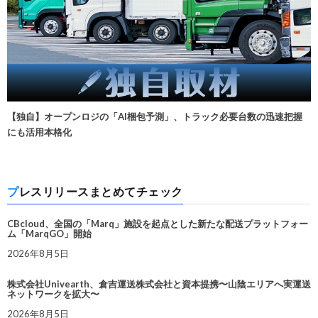
【独自】オープンロジの「AI梱包予測」、トラック必要台数の迅速把握
にも活用本格化
プレスリリースまとめてチェック
CBcloud、全国の「Marq」施設を起点とした新たな配送プラットフォー
ム「MarqGO」開始
2026年8月5日
株式会社Univearth、倉吉運送株式会社と資本提携〜山陰エリアへ実運送
ネットワークを拡大〜
2026年8月5日