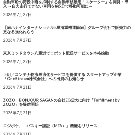
自動車船の荷役中断を抑制する自動車移動用「スケーター」を開発・導
入 ～自力走行できない車両を約5分で移動可能に～
2026年7月27日
【㈱ハナインターナショナル×星清重機運輸㈱】グループ会社で販売力の
更なる強化ねらう
2026年7月27日
東京ミッドタウン八重洲でロボット配送サービスを本格始動
2026年7月27日
上組／コンテナ物流最適化サービスを提供する スタートアップ企業
「OneStream株式会社」への出資のお知らせ
2026年7月21日
ZOZO、BONJOUR SAGANの自社EC拡大に向け「Fulfillment by
ZOZO」を提供開始
2026年7月21日
ロジポケ、「パスキー認証（MFA）」機能をリリース
2026年7月21日