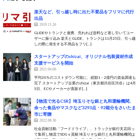
楽天など、引っ越し時に出た不要品をフリマに代行
出品
2019.11.26
GLIDEやトランクと連携、売れれば送料など差し引いてユー
ザーに振り込み 楽天とGLIDE、トランクは11月25日、引っ越
しの際に発生する不用品をフリ[…]
スタートアップのshizai、オリジナル包装資材作成
支援サービスを開始
2021.04.06
平均20％のコストダウン可能に、総額1・2億円の資金調達も
完了 スタートアップ企業のshizai（東京都渋谷区渋谷）は4月
5日、ECやメーカーが直販す[…]
【物流で光るCSR】埼玉りそな銀と丸和運輸機関、
余った食品やマスクなど3293点・92箱分をさいたま
市に寄贈
2022.08.30
社会貢献活動「フードドライブ」、トラックが銀行支店回っ
て集荷し物流でSDGｓ貢献 埼玉りそな銀行と丸和運輸機関は