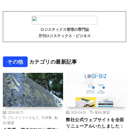
ロジスティクス管理の専門誌
月刊ロジスティクス・ビジネス
その他
カテゴリの最新記事
2026.06.25
2026.04.01
動向/展望
プレスリリースなど
,
不祥事
,
動
弊社公式ウェブサイトを全面
向/展望
リニューアルいたしました：