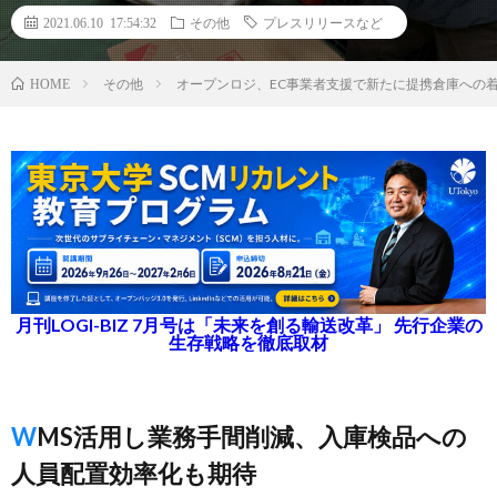
2021.06.10 17:54:32
その他
プレスリリースなど
その他
オープンロジ、EC事業者支援で新たに提携倉庫への
HOME
月刊LOGI-BIZ 7月号は「未来を創る輸送改革」 先行企業の
生存戦略を徹底取材
WMS活用し業務手間削減、入庫検品への
人員配置効率化も期待