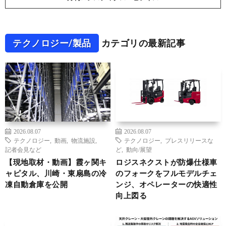
テクノロジー/製品
カテゴリの最新記事
2026.08.07
2026.08.07
テクノロジー
,
動画
,
物流施設
,
テクノロジー
,
プレスリリースな
記者会見など
ど
,
動向/展望
【現地取材・動画】霞ヶ関キ
ロジスネクストが防爆仕様車
ャピタル、川崎・東扇島の冷
のフォークをフルモデルチェ
凍自動倉庫を公開
ンジ、オペレーターの快適性
向上図る