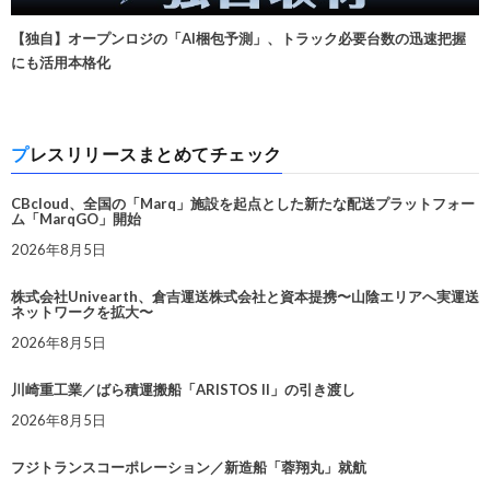
【独自】オープンロジの「AI梱包予測」、トラック必要台数の迅速把握
にも活用本格化
プレスリリースまとめてチェック
CBcloud、全国の「Marq」施設を起点とした新たな配送プラットフォー
ム「MarqGO」開始
2026年8月5日
株式会社Univearth、倉吉運送株式会社と資本提携〜山陰エリアへ実運送
ネットワークを拡大〜
2026年8月5日
川崎重工業／ばら積運搬船「ARISTOS II」の引き渡し
2026年8月5日
フジトランスコーポレーション／新造船「蓉翔丸」就航