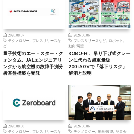
2026.08.07
2026.08.06
テクノロジー
,
プレスリリースな
プレスリリースなど
,
ロボット
,
ど
動向/展望
量子技術のエー・スター・ク
ROBO-HI、吊り下げ式クレー
ォンタム、JALエンジニアリ
ンに代わる超重量級
ングから航空機の故障予測分
200tAGVで「落下リスク」
析基盤構築を受託
解消と説明
2026.08.06
2026.08.06
テクノロジー
,
プレスリリースな
テクノロジー
,
動向/展望
,
記者会