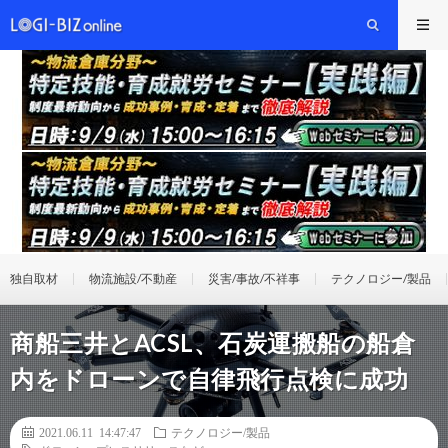
独自取材
物流施設/不動産
災害/事故/不祥事
テクノロジー/製品
商船三井とACSL、石炭運搬船の船倉
内をドローンで自律飛行点検に成功
2021.06.11 14:47:47
テクノロジー/製品