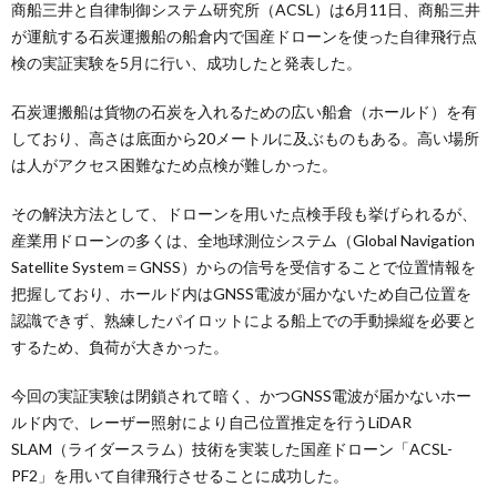
商船三井と自律制御システム研究所（ACSL）は6月11日、商船三井
が運航する石炭運搬船の船倉内で国産ドローンを使った自律飛行点
検の実証実験を5月に行い、成功したと発表した。
石炭運搬船は貨物の石炭を入れるための広い船倉（ホールド）を有
しており、高さは底面から20メートルに及ぶものもある。高い場所
は人がアクセス困難なため点検が難しかった。
その解決方法として、ドローンを用いた点検手段も挙げられるが、
産業用ドローンの多くは、全地球測位システム（Global Navigation
Satellite System＝GNSS）からの信号を受信することで位置情報を
把握しており、ホールド内はGNSS電波が届かないため自己位置を
認識できず、熟練したパイロットによる船上での手動操縦を必要と
するため、負荷が大きかった。
今回の実証実験は閉鎖されて暗く、かつGNSS電波が届かないホー
ルド内で、レーザー照射により自己位置推定を行うLiDAR
SLAM（ライダースラム）技術を実装した国産ドローン「ACSL-
PF2」を用いて自律飛行させることに成功した。