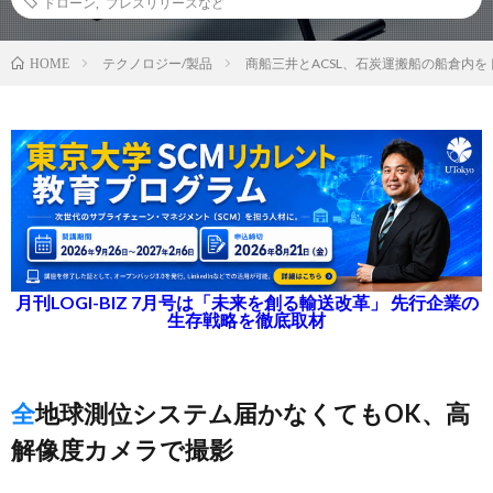
ドローン
,
プレスリリースなど
テクノロジー/製品
商船三井とACSL、石炭運搬船の船倉内
HOME
月刊LOGI-BIZ 7月号は「未来を創る輸送改革」 先行企業の
生存戦略を徹底取材
全地球測位システム届かなくてもOK、高
解像度カメラで撮影