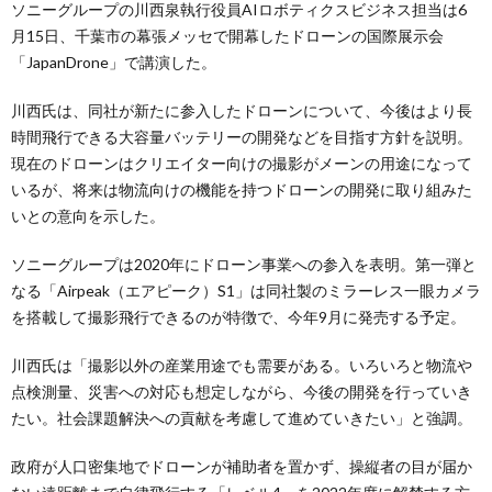
ソニーグループの川西泉執行役員AIロボティクスビジネス担当は6
月15日、千葉市の幕張メッセで開幕したドローンの国際展示会
「JapanDrone」で講演した。
川西氏は、同社が新たに参入したドローンについて、今後はより長
時間飛行できる大容量バッテリーの開発などを目指す方針を説明。
現在のドローンはクリエイター向けの撮影がメーンの用途になって
いるが、将来は物流向けの機能を持つドローンの開発に取り組みた
いとの意向を示した。
ソニーグループは2020年にドローン事業への参入を表明。第一弾と
なる「Airpeak（エアピーク）S1」は同社製のミラーレス一眼カメラ
を搭載して撮影飛行できるのが特徴で、今年9月に発売する予定。
川西氏は「撮影以外の産業用途でも需要がある。いろいろと物流や
点検測量、災害への対応も想定しながら、今後の開発を行っていき
たい。社会課題解決への貢献を考慮して進めていきたい」と強調。
政府が人口密集地でドローンが補助者を置かず、操縦者の目が届か