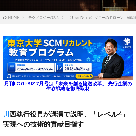
テクノロジー/製品
【JapanDrone】ソニーのドローン、
HOME
月刊LOGI-BIZ 7月号は「未来を創る輸送改革」 先行企業の
生存戦略を徹底取材
川西執行役員が講演で説明、「レベル4」
実現への技術的貢献目指す