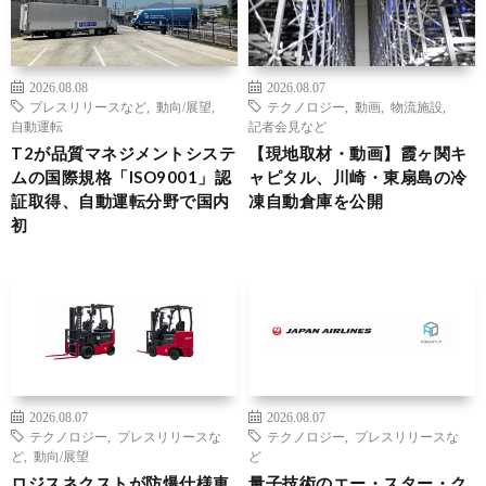
2026.08.08
2026.08.07
プレスリリースなど
,
動向/展望
,
テクノロジー
,
動画
,
物流施設
,
自動運転
記者会見など
T2が品質マネジメントシステ
【現地取材・動画】霞ヶ関キ
ムの国際規格「ISO9001」認
ャピタル、川崎・東扇島の冷
証取得、自動運転分野で国内
凍自動倉庫を公開
初
2026.08.07
2026.08.07
テクノロジー
,
プレスリリースな
テクノロジー
,
プレスリリースな
ど
,
動向/展望
ど
ロジスネクストが防爆仕様車
量子技術のエー・スター・ク