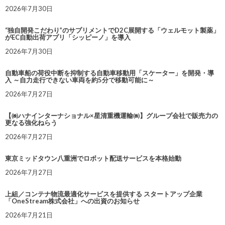
2026年7月30日
“独自開発こだわり”のサプリメントでD2C展開する「ウェルモット製薬」
がEC自動出荷アプリ「シッピーノ」を導入
2026年7月30日
自動車船の荷役中断を抑制する自動車移動用「スケーター」を開発・導
入 ～自力走行できない車両を約5分で移動可能に～
2026年7月27日
【㈱ハナインターナショナル×星清重機運輸㈱】グループ会社で販売力の
更なる強化ねらう
2026年7月27日
東京ミッドタウン八重洲でロボット配送サービスを本格始動
2026年7月27日
上組／コンテナ物流最適化サービスを提供する スタートアップ企業
「OneStream株式会社」への出資のお知らせ
2026年7月21日