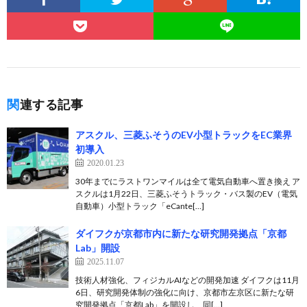
関連する記事
アスクル、三菱ふそうのEV小型トラックをEC業界
初導入
2020.01.23
30年までにラストワンマイルは全て電気自動車へ置き換え ア
スクルは1月22日、三菱ふそうトラック・バス製のEV（電気
自動車）小型トラック「eCante[…]
ダイフクが京都市内に新たな研究開発拠点「京都
Lab」開設
2025.11.07
技術人材強化、フィジカルAIなどの開発加速 ダイフクは11月
6日、研究開発体制の強化に向け、京都市左京区に新たな研
究開発拠点「京都Lab」を開設し、同[…]