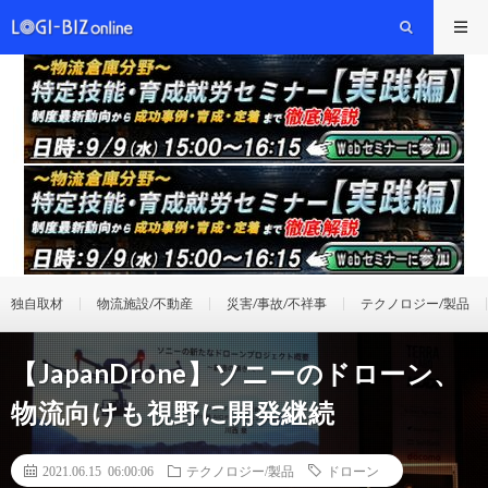
独自取材
物流施設/不動産
災害/事故/不祥事
テクノロジー/製品
【JapanDrone】ソニーのドローン、
物流向けも視野に開発継続
2021.06.15 06:00:06
テクノロジー/製品
ドローン