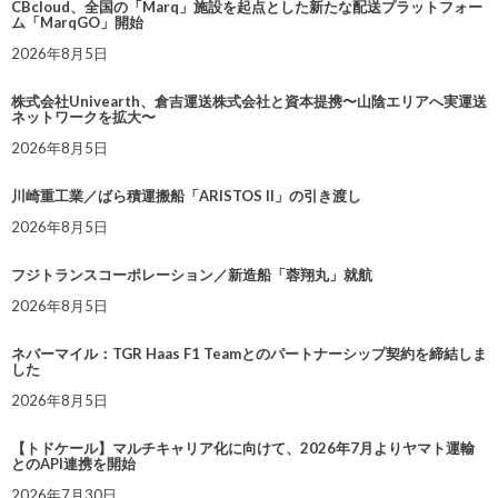
CBcloud、全国の「Marq」施設を起点とした新たな配送プラットフォー
ム「MarqGO」開始
2026年8月5日
株式会社Univearth、倉吉運送株式会社と資本提携〜山陰エリアへ実運送
ネットワークを拡大〜
2026年8月5日
川崎重工業／ばら積運搬船「ARISTOS II」の引き渡し
2026年8月5日
フジトランスコーポレーション／新造船「蓉翔丸」就航
2026年8月5日
ネバーマイル：TGR Haas F1 Teamとのパートナーシップ契約を締結しま
した
2026年8月5日
【トドケール】マルチキャリア化に向けて、2026年7月よりヤマト運輸
とのAPI連携を開始
2026年7月30日