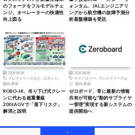
のフォークをフルモデルチェ
ォンタム、JALエンジニアリ
ンジ、オペレーターの快適性
ングから航空機の故障予測分
向上図る
析基盤構築を受託
2026.08.06
2026.08.06
プレスリリースなど
,
ロボット
,
テクノロジー
,
プレスリリースな
動向/展望
ど
,
動向/展望
ROBO-HI、吊り下げ式クレー
ゼロボード、常に最新の情報
ンに代わる超重量級
共有が可能な“動的サプライヤ
200tAGVで「落下リスク」
ー管理”実現する新システムの
解消と説明
提供開始へ